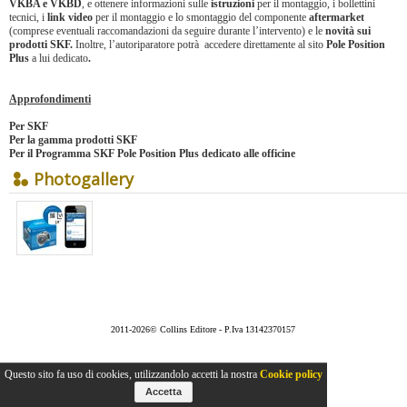
VKBA e VKBD
, e ottenere informazioni sulle
istruzioni
per il montaggio, i bollettini
tecnici, i
link video
per il montaggio e lo smontaggio del componente
aftermarket
(comprese eventuali raccomandazioni da seguire durante l’intervento) e le
novità sui
prodotti SKF.
Inoltre, l’autoriparatore potrà accedere direttamente al sito
Pole Position
Plus
a lui dedicato
.
Approfondimenti
Per
SKF
Per
la gamma prodotti SKF
Per
il Programma SKF Pole Position Plus dedicato alle officine
Photogallery
2011-2026© Collins Editore - P.Iva 13142370157
Questo sito fa uso di cookies, utilizzandolo accetti la nostra
Cookie policy
Accetta