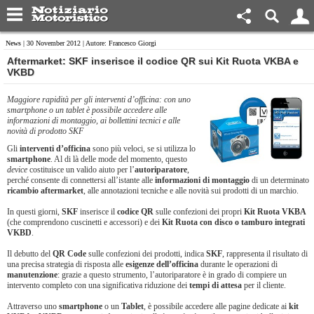
News
| 30 November 2012 | Autore: Francesco Giorgi
Aftermarket: SKF inserisce il codice QR sui Kit Ruota VKBA e
VKBD
Maggiore rapidità per gli interventi d’officina: con uno
smartphone o un tablet è possibile accedere alle
informazioni di montaggio, ai bollettini tecnici e alle
novità di prodotto SKF
Gli
interventi d’officina
sono più veloci, se si utilizza lo
smartphone
. Al di là delle mode del momento, questo
device
costituisce un valido aiuto per l’
autoriparatore
,
perché consente di connettersi all’istante alle
informazioni di montaggio
di un determinato
ricambio aftermarket
, alle annotazioni tecniche e alle novità sui prodotti di un marchio.
In questi giorni,
SKF
inserisce il
codice QR
sulle confezioni dei propri
Kit Ruota VKBA
(che comprendono cuscinetti e accessori) e dei
Kit Ruota con disco o tamburo integrati
VKBD
.
Il debutto del
QR
Code
sulle confezioni dei prodotti, indica
SKF
, rappresenta il risultato di
una precisa strategia di risposta alle
esigenze dell’officina
durante le operazioni di
manutenzione
: grazie a questo strumento, l’autoriparatore è in grado di compiere un
intervento completo con una significativa riduzione dei
tempi di attesa
per il cliente.
Attraverso uno
smartphone
o un
Tablet
, è possibile accedere alle pagine dedicate ai
kit