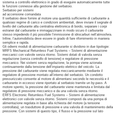
sistema a controllo elettronico in grado di eseguire automaticamente tutte
le funzioni connesse alla gestione del serbatoio.
Serbatoio per sistemi
ad accensione comandata
Il serbatoio deve fornire al motore una quantità sufficiente di carburante a
qualsiasi regime di carico e condizioni ambientali, deve inviare il segnale di
livello del carburante alla centralina elettronica di bordo, separare i corpi
estranei dal carburante e immagazzinare in modo sicuro il carburante
stesso impedendo il più possibile l’immissione di idrocarburi nell’atmosfera.
Infine, l’automobilista deve essere in grado di fare rifornimento in maniera
semplice e rapida.
Gli odierni moduli di alimentazione carburante si dividono in due tipologie:
MRFS Mechanical Returnless Fuel Systems – Sistemi di alimentazione
meccanici con valvole senza ritorno. Sistemi dotati di valvola senza
regolazione (senza controllo di tensione) e regolatore di pressione
meccanico. Nei sistemi senza regolazione, la pompa viene azionata
continuamente dalla tensione dell’impianto elettrico del veicolo. La
pressione del carburante viene regolata meccanicamente mediante il
regolatore di pressione montato all’interno del serbatoio. Un condotto
pressurizzato consente al motore di alimentarsi secondo le necessità e il
carburante in eccesso viene riportato al serbatoio tramite un by-pass. A
motore spento, la pressione del carburante viene mantenuta e limitata dal
regolatore di pressione meccanico e da una valvola senza ritorno.
ERFS Electronic Returnless Fuel Systems – Sistemi di alimentazione
elettronici con valvole senza ritorno. Sistemi composti da una pompa di
alimentazione regolata in base alla richiesta del motore (a tensione
controllata), un trasduttore di pressione e una valvola di mantenimento della
pressione. Con sistemi di questo tipo, il flusso e la pressione sul lato