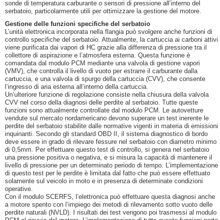
sonde di temperatura carburante o sensori di pressione all’interno del
serbatoio, particolarmente utili per ottimizzare la gestione del motore.
Gestione delle funzioni specifiche del serbatoio
L’unità elettronica incorporata nella flangia può svolgere anche funzioni di
controllo specifiche del serbatoio. Attualmente, la cartuccia ai carboni attivi
viene purificata dai vapori di HC grazie alla differenza di pressione tra il
collettore di aspirazione e l’atmosfera esterna. Questa funzione è
comandata dal modulo PCM mediante una valvola di gestione vapori
(VMV), che controlla il livello di vuoto per estrarre il carburante dalla
cartuccia, e una valvola di spurgo della cartuccia (CVV), che consente
l’ingresso di aria esterna all’interno della cartuccia.
Un’ulteriore funzione di regolazione consiste nella chiusura della valvola
CVV nel corso della diagnosi delle perdite al serbatoio. Tutte queste
funzioni sono attualmente controllate dal modulo PCM. Le autovetture
vendute sul mercato nordamericano devono superare un test inerente le
perdite del serbatoio stabilite dalle normative vigenti in materia di emissioni
inquinanti. Secondo gli standard OBD II, il sistema diagnostico di bordo
deve essere in grado di rilevare fessure nel serbatoio con diametro minimo
di 0,5mm. Per effettuare questo test di controllo, si genera nel serbatoio
una pressione positiva o negativa, e si misura la capacità di mantenere il
livello di pressione per un determinato periodo di tempo. L’implementazione
di questo test per le perdite è limitata dal fatto che può essere effettuato
solamente sul veicolo in moto e in presenza di determinate condizioni
operative.
Con il modulo SCERFS, l’elettronica può effettuare questa diagnosi anche
a motore spento con l’impiego dei metodi di rilevamento sotto vuoto delle
perdite naturali (NVLD). I risultati dei test vengono poi trasmessi al modulo