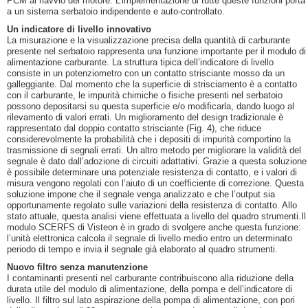
PCM al riavvio del motore. L’implementazione di tutte queste funzioni porta
a un sistema serbatoio indipendente e auto-controllato.
Un indicatore di livello innovativo
La misurazione e la visualizzazione precisa della quantità di carburante
presente nel serbatoio rappresenta una funzione importante per il modulo di
alimentazione carburante. La struttura tipica dell’indicatore di livello
consiste in un potenziometro con un contatto strisciante mosso da un
galleggiante. Dal momento che la superficie di strisciamento è a contatto
con il carburante, le impurità chimiche o fisiche presenti nel serbatoio
possono depositarsi su questa superficie e/o modificarla, dando luogo al
rilevamento di valori errati. Un miglioramento del design tradizionale è
rappresentato dal doppio contatto strisciante (Fig. 4), che riduce
considerevolmente la probabilità che i depositi di impurità comportino la
trasmissione di segnali errati. Un altro metodo per migliorare la validità del
segnale è dato dall’adozione di circuiti adattativi. Grazie a questa soluzione
è possibile determinare una potenziale resistenza di contatto, e i valori di
misura vengono regolati con l’aiuto di un coefficiente di correzione. Questa
soluzione impone che il segnale venga analizzato e che l’output sia
opportunamente regolato sulle variazioni della resistenza di contatto. Allo
stato attuale, questa analisi viene effettuata a livello del quadro strumenti.Il
modulo SCERFS di Visteon è in grado di svolgere anche questa funzione:
l’unità elettronica calcola il segnale di livello medio entro un determinato
periodo di tempo e invia il segnale già elaborato al quadro strumenti.
Nuovo filtro senza manutenzione
I contaminanti presenti nel carburante contribuiscono alla riduzione della
durata utile del modulo di alimentazione, della pompa e dell’indicatore di
livello. Il filtro sul lato aspirazione della pompa di alimentazione, con pori