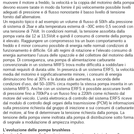
muovere il motore a freddo, la velocità e la coppia del motorino della pompa
devono essere tarate in modo da fornire il più velocemente possibile livelli
adeguati di pressione e di flusso nonostante il basso livello di tensione
fornito dall’alternatore.
Un requisito tipico è ad esempio un volume di flusso di 50l/h alla pressione
di sistema di 2bar e alla temperatura esterna di –30C entro 0,5 secondi con
una tensione di 7Volt. In condizioni normali, la tensione assorbita dalla
pompa varia dai 12 ai 13,5Volt e quindi il consumo di corrente della pompa
è elevato. Raggiungere un compromesso tra un buon comportamento a
freddo e il minor consumo possibile di energia nelle normali condizioni di
funzionamento è difficile. Gli alti regimi di rotazione e l’elevato consumo di
energia aumentano l’usura delle spazzole e del collettore del motorino della
pompa. Di conseguenza, una pompa di alimentazione carburante
convenzionale in un sistema MRFS trova molte difficoltà a soddisfare i
normali requisiti di durata utile. In presenza di un sistema ERFS, la velocità
media del motorino è significativamente minore, i consumi di energia
diminuiscono fino al 30% e la durata utile aumenta, a seconda delle
condizioni d’uso, del 50–100% circa rispetto la stessa pompa inserita in un
sistema MRFS. Anche con un sistema ERFS è possibile assicurare livelli
di pressione fino a 700kPa o un flusso fino a 220l/h come richiesto dal
motore del veicolo. L’unità elettronica di controllo del sistema ERFS riceve
dal modulo di controllo degli organi della trasmissione (PCM) le informazioni
sulla pressione richiesta dal gruppo di iniezione e sui consumi di carburante
del motore, al fine di determinare la tensione richiesta dalla pompa. La
tensione della pompa viene inoltrata alla pompa di distribuzione sotto forma
di segnale a modulazione di ampiezza impulso.
L’evoluzione delle pompe brushless