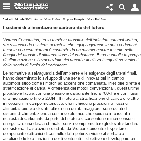
Articoli
| 01 July 2003 | Autore: Marc Rother - Stephen Kempfer - Mark Polifke*
I sistemi di alimentazione carburante del futuro
Visteon Corporation, terzo fornitore mondiale dell’industria automobilistica,
sta sviluppando i sistemi serbatoio che equipaggeranno le auto di domani.
Il cuore di questi sistemi è costituito da un microcomputer inserito nella
flangia del modulo di alimentazione del carburante. Esso controlla la pompa
di alimentazione e l’evacuazione dei vapori e analizza i segnali provenienti
dalla sonda di livello del carburante.
Le normative a salvaguardia dell’ambiente e le esigenze degli utenti finali,
hanno determinato lo sviluppo di una serie di innovazioni in campo
automobilistico come i motori ad accensione comandata, iniezione diretta e
stratificazione di carica. A differenza dei motori convenzionali, quest’ultimo
propulsore lavora con una pressione carburante fino a 700kPa e con flussi
di alimentazione fino a 200l/h. Il motore a stratificazione di carica e le altre
innovazioni in campo motoristico, che richiedono pressioni e flussi di
alimentazione più elevati, oltre a una durata maggiore, sono dotati di
sistemi di alimentazione a comando elettrico che operano in base alla
richiesta di carburante da parte del motore e consentono minori consumi
energetici e una durata ottimale, senza compromettere gli elevati standard
del sistema. La soluzione studiata da Visteon consente di spostare i
componenti elettronici di controllo della potenza vicino al serbatoio
ampliando le loro funzioni a costi contenuti. L’obiettivo è di sviluppare un