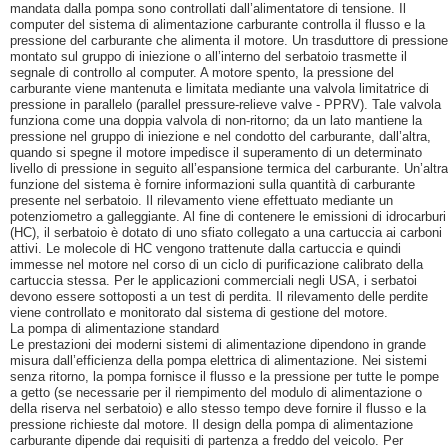
mandata dalla pompa sono controllati dall’alimentatore di tensione. Il
computer del sistema di alimentazione carburante controlla il flusso e la
pressione del carburante che alimenta il motore. Un trasduttore di pressione
montato sul gruppo di iniezione o all’interno del serbatoio trasmette il
segnale di controllo al computer. A motore spento, la pressione del
carburante viene mantenuta e limitata mediante una valvola limitatrice di
pressione in parallelo (parallel pressure-relieve valve - PPRV). Tale valvola
funziona come una doppia valvola di non-ritorno; da un lato mantiene la
pressione nel gruppo di iniezione e nel condotto del carburante, dall’altra,
quando si spegne il motore impedisce il superamento di un determinato
livello di pressione in seguito all’espansione termica del carburante. Un’altra
funzione del sistema è fornire informazioni sulla quantità di carburante
presente nel serbatoio. Il rilevamento viene effettuato mediante un
potenziometro a galleggiante. Al fine di contenere le emissioni di idrocarburi
(HC), il serbatoio è dotato di uno sfiato collegato a una cartuccia ai carboni
attivi. Le molecole di HC vengono trattenute dalla cartuccia e quindi
immesse nel motore nel corso di un ciclo di purificazione calibrato della
cartuccia stessa. Per le applicazioni commerciali negli USA, i serbatoi
devono essere sottoposti a un test di perdita. Il rilevamento delle perdite
viene controllato e monitorato dal sistema di gestione del motore.
La pompa di alimentazione standard
Le prestazioni dei moderni sistemi di alimentazione dipendono in grande
misura dall’efficienza della pompa elettrica di alimentazione. Nei sistemi
senza ritorno, la pompa fornisce il flusso e la pressione per tutte le pompe
a getto (se necessarie per il riempimento del modulo di alimentazione o
della riserva nel serbatoio) e allo stesso tempo deve fornire il flusso e la
pressione richieste dal motore. Il design della pompa di alimentazione
carburante dipende dai requisiti di partenza a freddo del veicolo. Per