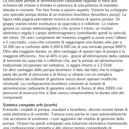
La vita delle pompe di alimentazione carburante regolate in base alla
richiesta del motore è limitata in presenza di una potenza di mandata
elevata e costante. Per fare fronte a questo aspetto, Visteon ha sviluppato
una speciale pompa dotata di un motorino brushless (brushless pump). La
figura nella pagina precedente mostra la struttura di questa pompa. Un
gruppo statore-rotore sostituisce la spazzola e il collettore. Lo statore
genera un campo elettromagnetico che aziona il rotore; un modulo
elettronico regola il campo elettromagnetico controllando quindi la velocità
del rotore. Gli unici componenti del motorino soggetti a usura sono l’albero
e il cuscinetto, cosa che consente di raggiungere una durata utile pari a
16.000 ore a confronto delle 6.000-9.000 ore di una normale pompa MRFS.
Oltre alla maggiore durata, un altro vantaggio di questo tipo di pompa è la
maggiore efficienza - fino al 40% in più - grazie all’eliminazione della caduta
di tensione tra spazzola e collettore che, per le pompe ad alimentazione
tradizionale incorporate nel serbatoio, si aggira intorno a 1-2,5Volt.
Un altro vantaggio della pompa brushless è dato dal fatto che la maggior
parte dei profili di pressione e di flusso si ottiene con un semplice
adattamento del software di gestione senza dover operare modifiche
strutturali. La configurazione brushless consente ai sistemi di
alimentazione carburante di garantire volumi di flusso di oltre 200l/h con
pressioni di esercizio fino a 5bar senza compromettere la durata utile dei
componenti.
Sistema compatto erfs (scerfs)
Entrambi i modelli di pompa, standard e brushless, devono essere dotati di
unità elettronica di controllo. Tuttavia sono poche le case automobilistiche
che accettano di sostenere i costi aggiuntivi del modulo di gestione della
pompa. Visteon ha quindi sviluppato una soluzione innovativa mantenendo
una configurazione compatta e allo stesso tempo consentendo di