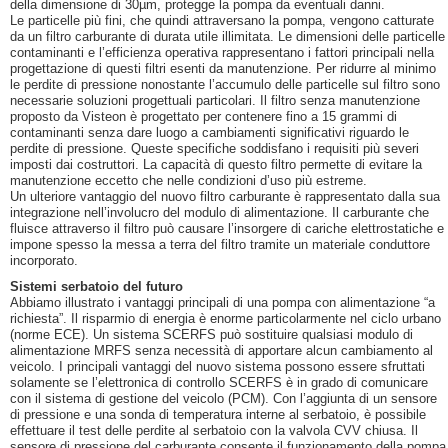
della dimensione di 30µm, protegge la pompa da eventuali danni.
Le particelle più fini, che quindi attraversano la pompa, vengono catturate
da un filtro carburante di durata utile illimitata. Le dimensioni delle particelle
contaminanti e l’efficienza operativa rappresentano i fattori principali nella
progettazione di questi filtri esenti da manutenzione. Per ridurre al minimo
le perdite di pressione nonostante l’accumulo delle particelle sul filtro sono
necessarie soluzioni progettuali particolari. Il filtro senza manutenzione
proposto da Visteon è progettato per contenere fino a 15 grammi di
contaminanti senza dare luogo a cambiamenti significativi riguardo le
perdite di pressione. Queste specifiche soddisfano i requisiti più severi
imposti dai costruttori. La capacità di questo filtro permette di evitare la
manutenzione eccetto che nelle condizioni d’uso più estreme.
Un ulteriore vantaggio del nuovo filtro carburante è rappresentato dalla sua
integrazione nell’involucro del modulo di alimentazione. Il carburante che
fluisce attraverso il filtro può causare l’insorgere di cariche elettrostatiche e
impone spesso la messa a terra del filtro tramite un materiale conduttore
incorporato.
Sistemi serbatoio del futuro
Abbiamo illustrato i vantaggi principali di una pompa con alimentazione “a
richiesta”. Il risparmio di energia è enorme particolarmente nel ciclo urbano
(norme ECE). Un sistema SCERFS può sostituire qualsiasi modulo di
alimentazione MRFS senza necessità di apportare alcun cambiamento al
veicolo. I principali vantaggi del nuovo sistema possono essere sfruttati
solamente se l’elettronica di controllo SCERFS è in grado di comunicare
con il sistema di gestione del veicolo (PCM). Con l’aggiunta di un sensore
di pressione e una sonda di temperatura interne al serbatoio, è possibile
effettuare il test delle perdite al serbatoio con la valvola CVV chiusa. Il
sensore di pressione del carburante consente il funzionamento della pompa