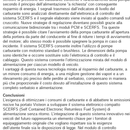
secondo il principio dell’alimentazione “a richiesta” con conseguente
risparmio di energia. I segnali trasmessi dall’indicatore di livello del
carburante sono analizzati direttamente dall’elettronica di controllo del
sistema SCERFS e il segnale elaborato viene inviato al quadro comandi sul
cruscotto. Nuove strategie di regolazione diventano possibili grazie alla
comunicazione bidirezionale tra i moduli PCM e SCERFS. Tra queste
strategie è possibile citare l’avviamento della pompa carburante all’apertura
della portiera da parte del conducente al fine di ridurre i tempi di avviamento
del motore; allo stesso modo è possibile spegnere la pompa in caso di
incidente. Il sistema SCERFS consente inoltre l’utilizzo di pompe
carburante con motorino standard o brushless. Le dimensioni della pompa
sono identiche e occorre sostituire solo l’elettronica di controllo e il
cablaggio. Questo sistema consente l’ottimizzazione mirata del modulo di
alimentazione per ciascun modello di veicolo.
I vantaggi di questa nuova tecnologia mirata al risparmio del carburante, a
un minore consumo di energia, a una migliore gestione dei vapori e a un
rilevamento più preciso delle perdite al serbatoio, compensano in maniera
più che proporzionale il costo dovuto all’installazione di questo sistema
completo serbatoio e alimentazione.
Conclusioni
L’esigenza di ottimizzare i consumi di carburante e di abbattere le emissioni
nocive ha portato Visteon a sviluppare il sistema elettronico compatto
SCERFS (Self Contained Electronic Returnless Fuel System) di
alimentazione senza ritorno. L’integrazione di questo sistema innovativo nei
veicoli del futuro rappresenta un elemento chiave per i fornitori di
equipaggiamento originale che vogliano rispettare sia le esigenze
dell’utente finale sia le disposizioni di legge. Nel modulo di controllo