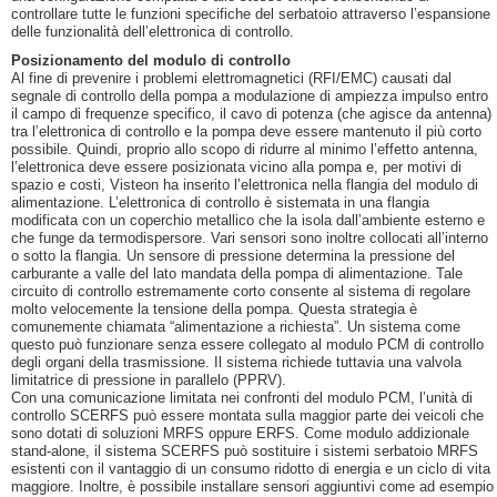
controllare tutte le funzioni specifiche del serbatoio attraverso l’espansione
delle funzionalità dell’elettronica di controllo.
Posizionamento del modulo di controllo
Al fine di prevenire i problemi elettromagnetici (RFI/EMC) causati dal
segnale di controllo della pompa a modulazione di ampiezza impulso entro
il campo di frequenze specifico, il cavo di potenza (che agisce da antenna)
tra l’elettronica di controllo e la pompa deve essere mantenuto il più corto
possibile. Quindi, proprio allo scopo di ridurre al minimo l’effetto antenna,
l’elettronica deve essere posizionata vicino alla pompa e, per motivi di
spazio e costi, Visteon ha inserito l’elettronica nella flangia del modulo di
alimentazione. L’elettronica di controllo è sistemata in una flangia
modificata con un coperchio metallico che la isola dall’ambiente esterno e
che funge da termodispersore. Vari sensori sono inoltre collocati all’interno
o sotto la flangia. Un sensore di pressione determina la pressione del
carburante a valle del lato mandata della pompa di alimentazione. Tale
circuito di controllo estremamente corto consente al sistema di regolare
molto velocemente la tensione della pompa. Questa strategia è
comunemente chiamata “alimentazione a richiesta”. Un sistema come
questo può funzionare senza essere collegato al modulo PCM di controllo
degli organi della trasmissione. Il sistema richiede tuttavia una valvola
limitatrice di pressione in parallelo (PPRV).
Con una comunicazione limitata nei confronti del modulo PCM, l’unità di
controllo SCERFS può essere montata sulla maggior parte dei veicoli che
sono dotati di soluzioni MRFS oppure ERFS. Come modulo addizionale
stand-alone, il sistema SCERFS può sostituire i sistemi serbatoio MRFS
esistenti con il vantaggio di un consumo ridotto di energia e un ciclo di vita
maggiore. Inoltre, è possibile installare sensori aggiuntivi come ad esempio