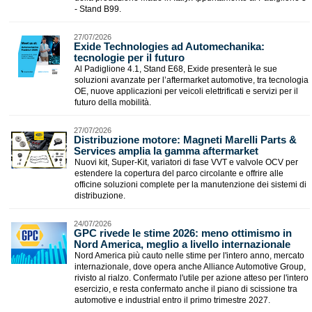
- Stand B99.
27/07/2026
Exide Technologies ad Automechanika:
tecnologie per il futuro
Al Padiglione 4.1, Stand E68, Exide presenterà le sue
soluzioni avanzate per l’aftermarket automotive, tra tecnologia
OE, nuove applicazioni per veicoli elettrificati e servizi per il
futuro della mobilità.
27/07/2026
Distribuzione motore: Magneti Marelli Parts &
Services amplia la gamma aftermarket
Nuovi kit, Super-Kit, variatori di fase VVT e valvole OCV per
estendere la copertura del parco circolante e offrire alle
officine soluzioni complete per la manutenzione dei sistemi di
distribuzione.
24/07/2026
​GPC rivede le stime 2026: meno ottimismo in
Nord America, meglio a livello internazionale
Nord America più cauto nelle stime per l'intero anno, mercato
internazionale, dove opera anche Alliance Automotive Group,
rivisto al rialzo. Confermato l'utile per azione atteso per l'intero
esercizio, e resta confermato anche il piano di scissione tra
automotive e industrial entro il primo trimestre 2027.