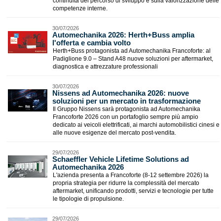
continuità del percorso di sviluppo e sulla valorizzazione delle
competenze interne.
30/07/2026
Automechanika 2026: Herth+Buss amplia
l'offerta e cambia volto
Herth+Buss protagonista ad Automechanika Francoforte: al
Padiglione 9.0 – Stand A48 nuove soluzioni per aftermarket,
diagnostica e attrezzature professionali
30/07/2026
Nissens ad Automechanika 2026: nuove
soluzioni per un mercato in trasformazione
Il Gruppo Nissens sarà protagonista ad Automechanika
Francoforte 2026 con un portafoglio sempre più ampio
dedicato ai veicoli elettrificati, ai marchi automobilistici cinesi e
alle nuove esigenze del mercato post-vendita.
29/07/2026
​Schaeffler Vehicle Lifetime Solutions ad
Automechanika 2026
L'azienda presenta a Francoforte (8-12 settembre 2026) la
propria strategia per ridurre la complessità del mercato
aftermarket, unificando prodotti, servizi e tecnologie per tutte
le tipologie di propulsione.
29/07/2026