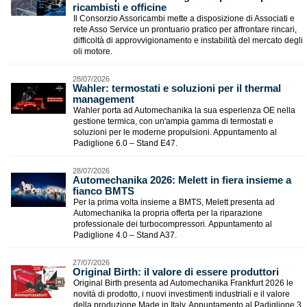
ricambisti e officine
Il Consorzio Assoricambi mette a disposizione di Associati e
rete Asso Service un prontuario pratico per affrontare rincari,
difficoltà di approvvigionamento e instabilità del mercato degli
oli motore.
28/07/2026
Wahler: termostati e soluzioni per il thermal
management
Wahler porta ad Automechanika la sua esperienza OE nella
gestione termica, con un'ampia gamma di termostati e
soluzioni per le moderne propulsioni. Appuntamento al
Padiglione 6.0 – Stand E47.
28/07/2026
Automechanika 2026: Melett in fiera insieme a
fianco BMTS
Per la prima volta insieme a BMTS, Melett presenta ad
Automechanika la propria offerta per la riparazione
professionale dei turbocompressori. Appuntamento al
Padiglione 4.0 – Stand A37.
27/07/2026
Original Birth: il valore di essere produttori
Original Birth presenta ad Automechanika Frankfurt 2026 le
novità di prodotto, i nuovi investimenti industriali e il valore
della produzione Made in Italy. Appuntamento al Padiglione 3