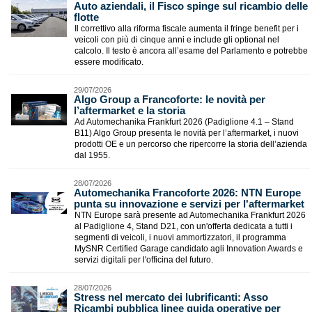
Auto aziendali, il Fisco spinge sul ricambio delle
flotte
Il correttivo alla riforma fiscale aumenta il fringe benefit per i
veicoli con più di cinque anni e include gli optional nel
calcolo. Il testo è ancora all’esame del Parlamento e potrebbe
essere modificato.
29/07/2026
Algo Group a Francoforte: le novità per
l’aftermarket e la storia
Ad Automechanika Frankfurt 2026 (Padiglione 4.1 – Stand
B11) Algo Group presenta le novità per l’aftermarket, i nuovi
prodotti OE e un percorso che ripercorre la storia dell’azienda
dal 1955.
28/07/2026
Automechanika Francoforte 2026: NTN Europe
punta su innovazione e servizi per l'aftermarket
NTN Europe sarà presente ad Automechanika Frankfurt 2026
al Padiglione 4, Stand D21, con un'offerta dedicata a tutti i
segmenti di veicoli, i nuovi ammortizzatori, il programma
MySNR Certified Garage candidato agli Innovation Awards e
servizi digitali per l'officina del futuro.
28/07/2026
​Stress nel mercato dei lubrificanti: Asso
Ricambi pubblica linee guida operative per