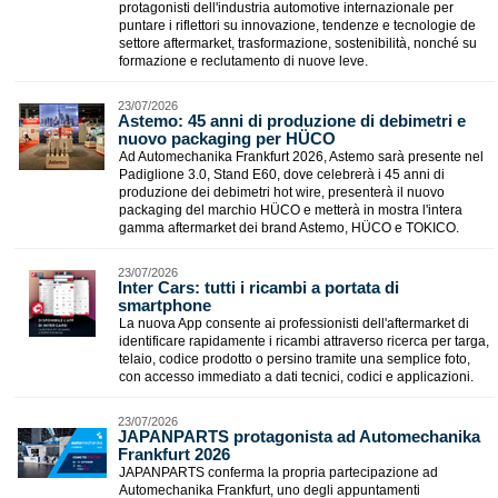
protagonisti dell'industria automotive internazionale per
puntare i riflettori su innovazione, tendenze e tecnologie de
settore aftermarket, trasformazione, sostenibilità, nonché su
formazione e reclutamento di nuove leve.
23/07/2026
Astemo: 45 anni di produzione di debimetri e
nuovo packaging per HÜCO
Ad Automechanika Frankfurt 2026, Astemo sarà presente nel
Padiglione 3.0, Stand E60, dove celebrerà i 45 anni di
produzione dei debimetri hot wire, presenterà il nuovo
packaging del marchio HÜCO e metterà in mostra l'intera
gamma aftermarket dei brand Astemo, HÜCO e TOKICO.
23/07/2026
Inter Cars: tutti i ricambi a portata di
smartphone
La nuova App consente ai professionisti dell'aftermarket di
identificare rapidamente i ricambi attraverso ricerca per targa,
telaio, codice prodotto o persino tramite una semplice foto,
con accesso immediato a dati tecnici, codici e applicazioni.
23/07/2026
JAPANPARTS protagonista ad Automechanika
Frankfurt 2026
JAPANPARTS conferma la propria partecipazione ad
Automechanika Frankfurt, uno degli appuntamenti