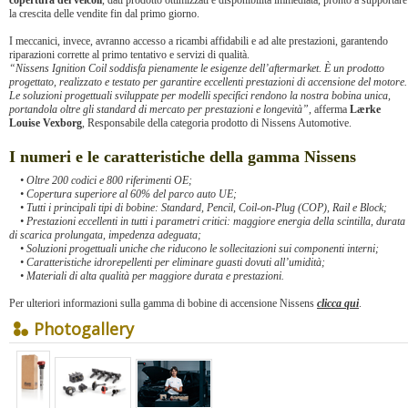
copertura dei veicoli
, dati prodotto ottimizzati e disponibilità immediata, pronto a supportare
la crescita delle vendite fin dal primo giorno.
I meccanici, invece, avranno accesso a ricambi affidabili e ad alte prestazioni, garantendo
riparazioni corrette al primo tentativo e servizi di qualità.
“Nissens Ignition Coil soddisfa pienamente le esigenze dell’aftermarket. È un prodotto
progettato, realizzato e testato per garantire eccellenti prestazioni di accensione del motore.
Le soluzioni progettuali sviluppate per modelli specifici rendono la nostra bobina unica,
portandola oltre gli standard di mercato per prestazioni e longevità”
, afferma
Lærke
Louise Vexborg
, Responsabile della categoria prodotto di Nissens Automotive.
I numeri e le caratteristiche della gamma Nissens
• Oltre 200 codici e 800 riferimenti OE;
• Copertura superiore al 60% del parco auto UE;
• Tutti i principali tipi di bobine: Standard, Pencil, Coil-on-Plug (COP), Rail e Block;
• Prestazioni eccellenti in tutti i parametri critici: maggiore energia della scintilla, durata
di scarica prolungata, impedenza adeguata;
• Soluzioni progettuali uniche che riducono le sollecitazioni sui componenti interni;
• Caratteristiche idrorepellenti per eliminare guasti dovuti all’umidità;
• Materiali di alta qualità per maggiore durata e prestazioni.
Per ulteriori informazioni sulla gamma di bobine di accensione Nissens
clicca qui
.
Photogallery