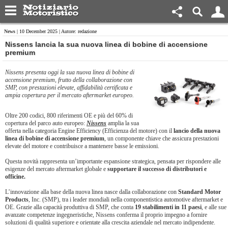
News
| 10 December 2025 | Autore: redazione
Nissens lancia la sua nuova linea di bobine di accensione
premium
Nissens presenta oggi la sua nuova linea di bobine di
accensione premium, frutto della collaborazione con
SMP, con prestazioni elevate, affidabilità certificata e
ampia copertura per il mercato aftermarket europeo.
Oltre 200 codici, 800 riferimenti OE e più del 60% di
copertura del parco auto europeo:
Nissens
amplia la sua
offerta nella categoria Engine Efficiency (Efficienza del motore) con il
lancio della nuova
linea di bobine di accensione premium
, un componente chiave che assicura prestazioni
elevate del motore e contribuisce a mantenere basse le emissioni.
Questa novità rappresenta un’importante espansione strategica, pensata per rispondere alle
esigenze del mercato aftermarket globale e
supportare il successo di distributori e
officine.
L’innovazione alla base della nuova linea nasce dalla collaborazione con
Standard Motor
Products
, Inc. (SMP), tra i leader mondiali nella componentistica automotive aftermarket e
OE. Grazie alla capacità produttiva di SMP, che conta
19 stabilimenti in 11 paesi
, e alle sue
avanzate competenze ingegneristiche, Nissens conferma il proprio impegno a fornire
soluzioni di qualità superiore e orientate alla crescita aziendale nel mercato indipendente.