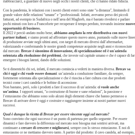
riabbracciarci, a guardare di nuovo negli occhi i nostri clienti, che ci hanno ridato fiducia.
Con la pandemia, le relazioni con i nostri clienti esteri sono state “a distanza”, limitando il
grande valore delle relazioni “umane” e “professionali. Infatti, avevamo perso dei piccoli
fatturati, ad esempio in Sudafrica o nell’area del Maghreb, ma è bastato rivedersi e parlare
pochi minuti con loro a Francoforte per recuperare il tempo perduto, trovando insieme
nuove
opportunità di business.
Il 2022 è perciò andato molto bene,
abbiamo ampliato la rete distributiva con nuovi
partner italiani
, e siamo pronti ad affrontare questo nuovo anno, puntando sulle nuove linee
di produzione avviate negli ultimi anni, con target di mercato diversi dall’aftermarket,
valorizzando e confermando le nostre grandi competenze acquisite negli anni e riconosciute
dal mercato.
Brecav è sinonimo di innovazione, di specializzazione ed è un'azienda
orientata alla risoluzione dei problemi
, che investe sul capitale umano e che è capace di far
emergere i bisogni latenti, dando delle soluzioni.
Se ti dimentichi chi sei, infatti, il mercato comincia a vederti in maniera diversa.
Brecav sa
chi è oggi e chi vuole essere domani
: un’azienda a conduzione familiare, da sempre,
fortemente orientata alla specializzazione e che è riuscita a fare cultura con due prodotti
tecnici come i cavi candela e le bobine di accensione.
Non bastano, però, solo i prodotti a fare il successo di un’azienda:
ci vuole anche
un’anima
. I rapporti umani, “a costruzione di buone e sane relazioni”, la passione e
l’entusiasmo che abbiamo sono solo alcuni degli elementi chiave che hanno permesso a
Brecav di arrivare dove è oggi e costruire e raggiungere insieme ai nostri partner nuovi
successi.
Qual è dunque la ricetta di Brecav per essere vincente oggi sul mercato?
Sono convinto che ogni successo è un punto di partenza per quello seguente. Per essere
dinamici e fare davvero la differenza sul mercato non bisogna mai sentirsi arrivati, ma
continuare a
cercare di crescere e migliorarsi
, sempre con lo stesso entusiasmo. E noi di
entusiasmo ce ne mettiamo davvero tanto. A partire dal prodotto: il cavo candela, ad esempio,