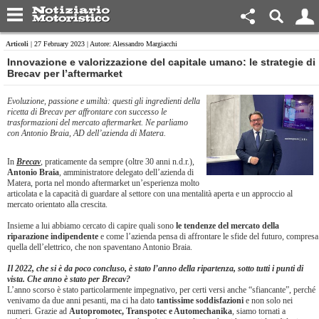
Articoli
| 27 February 2023 | Autore: Alessandro Margiacchi
​Innovazione e valorizzazione del capitale umano: le strategie di
Brecav per l’aftermarket
Evoluzione, passione e umiltà: questi gli ingredienti della
ricetta di Brecav per affrontare con successo le
trasformazioni del mercato aftermarket. Ne parliamo
con Antonio Braia, AD dell’azienda di Matera.
In
Brecav
, praticamente da sempre (oltre 30 anni n.d.r.),
Antonio Braia
, amministratore delegato dell’azienda di
Matera, porta nel mondo aftermarket un’esperienza molto
articolata e la capacità di guardare al settore con una mentalità aperta e un approccio al
mercato orientato alla crescita.
Insieme a lui abbiamo cercato di capire quali sono
le tendenze del mercato della
riparazione indipendente
e come l’azienda pensa di affrontare le sfide del futuro, compresa
quella dell’elettrico, che non spaventano Antonio Braia.
Il 2022, che si è da poco concluso, è stato l’anno della ripartenza, sotto tutti i punti di
vista. Che anno è stato per Brecav?
L’anno scorso è stato particolarmente impegnativo, per certi versi anche “sfiancante”, perché
venivamo da due anni pesanti, ma ci ha dato
tantissime soddisfazioni
e non solo nei
numeri. Grazie ad
Autopromotec, Transpotec e Automechanika
, siamo tornati a