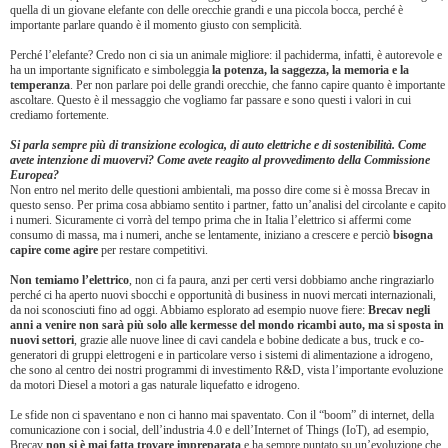
quella di un giovane elefante con delle orecchie grandi e una piccola bocca, perché è
importante parlare quando è il momento giusto con semplicità.
Perché l’elefante? Credo non ci sia un animale migliore: il pachiderma, infatti, è autorevole e
ha un importante significato e simboleggia
la potenza, la saggezza, la memoria e la
temperanza
. Per non parlare poi delle grandi orecchie, che fanno capire quanto è importante
ascoltare. Questo è il messaggio che vogliamo far passare e sono questi i valori in cui
crediamo fortemente.
Si parla sempre più di transizione ecologica, di auto elettriche e di sostenibilità. Come
avete intenzione di muovervi? Come avete reagito al provvedimento della Commissione
Europea?
Non entro nel merito delle questioni ambientali, ma posso dire come si è mossa Brecav in
questo senso. Per prima cosa abbiamo sentito i partner, fatto un’analisi del circolante e capito
i numeri. Sicuramente ci vorrà del tempo prima che in Italia l’elettrico si affermi come
consumo di massa, ma i numeri, anche se lentamente, iniziano a crescere e perciò
bisogna
capire come agire
per restare competitivi.
Non temiamo l’elettrico
, non ci fa paura, anzi per certi versi dobbiamo anche ringraziarlo
perché ci ha aperto nuovi sbocchi e opportunità di business in nuovi mercati internazionali,
da noi sconosciuti fino ad oggi. Abbiamo esplorato ad esempio nuove fiere:
Brecav negli
anni a venire non sarà più solo alle kermesse del mondo ricambi auto, ma si sposta in
nuovi settori
, grazie alle nuove linee di cavi candela e bobine dedicate a bus, truck e co-
generatori di gruppi elettrogeni e in particolare verso i sistemi di alimentazione a idrogeno,
che sono al centro dei nostri programmi di investimento R&D, vista l’importante evoluzione
da motori Diesel a motori a gas naturale liquefatto e idrogeno.
Le sfide non ci spaventano e non ci hanno mai spaventato. Con il “boom” di internet, della
comunicazione con i social, dell’industria 4.0 e dell’Internet of Things (IoT), ad esempio,
Brecav
non si è mai fatta trovare impreparata
e ha sempre puntato su un’evoluzione che