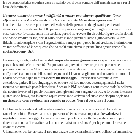
le sue responsabilità e porta a casa il risultato per il bene comune dell’azienda stessa e per il
bene del territorio.
Il settore automotive spesso ha difficoltà a trovare manodopera qualificata. Come
affronta Brecav il problema di questa carenza nella filiera della riparazione?
Ciò che di fatto Brecav promuove è
il valore della persona
, dei giovani, perché solo
attraverso il coinvolgimento delle persone si possono raggiungere i migliori risultati. Io sono
stato davvero fortunato nella mia carriera, perché ho trovato fin da subito figure professionali
che hanno creduto in me, che si sono fidate e sono perciò riuscito a guadagnarmi la loro
fiducia. Il mio auspicio è che i ragazzi lottino sempre per quello in cui credono: il talento non
va mai soffocato ed è per questo che da molti anni siamo in prima linea grazie anche alla
nostra
Academy Bi3.
Da sempre, infatti,
dedichiamo del tempo alle nuove generazioni
e organizziamo incontri
presso le scuole e le università. Proponiamo ai giovani un vero e proprio percorso e li
portiamo qui da noi a Matera, raccontando chi siamo davvero. Brecav non vuole essere solo
un “ponte” tra il mondo della scuola e quello del lavoro: vogliamo confrontarci con loro e il
nostro obiettivo è quello di
trasferire un messaggio
. È necessario catturare la loro
attenzione, parlare il loro linguaggio ed entrare nel loro mondo, accompagnandoli nella
maniera più naturale possibile nel tuo. Spesso le PMI tendono a comunicare male la bellezza
del nostro lavoro ed è perciò normale che i giovani non vengano da noi. A loro non interessa
quanto sono bravo, ma interessa capire come sono arrivato nel ruolo che ricopro oggi:
non
mi chiedono cosa produco, ma come lo produco
. Non è il cosa, ma è il come.
Dobbiamo fare vedere il bello delle aziende come la nostra, che non è solo fatta di cavi
candela e bobine: Brecav ha un suo pensiero ed è una realtà empatica che
valorizza il
capitale umano
. Se oggi Brecav è viva non è perché i prodotti che produce sono i più
determinanti nella filiera aftermarket, non è mai stato così, ma è per le persone. Questo è il
cuore di Brecav.
Ultimamente, per far arrivare il mio messaggio alle generazioni future, utilizzo un’immagine,