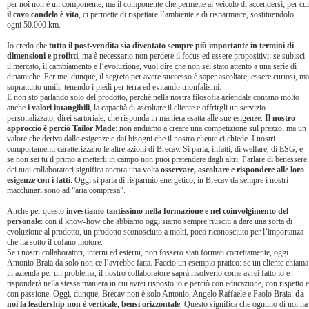
per noi non è un componente, ma il componente che permette al veicolo di accendersi; per cui
il cavo candela è vita
, ci permette di rispettare l’ambiente e di risparmiare, sostituendolo
ogni 50.000 km.
Io credo che
tutto il post-vendita sia diventato sempre più importante in termini di
dimensioni e profitti
, ma è necessario non perdere il focus ed essere propositivi: se subisci
il mercato, il cambiamento e l’evoluzione, vuol dire che non sei stato attento a una serie di
dinamiche. Per me, dunque, il segreto per avere successo è saper ascoltare, essere curiosi, ma
soprattutto umili, tenendo i piedi per terra ed evitando trionfalismi.
E non sto parlando solo del prodotto, perché nella nostra filosofia aziendale contano molto
anche
i valori intangibili
, la capacità di ascoltare il cliente e offrirgli un servizio
personalizzato, direi sartoriale, che risponda in maniera esatta alle sue esigenze.
Il nostro
approccio è perciò Tailor Made
: non andiamo a creare una competizione sul prezzo, ma un
valore che deriva dalle esigenze e dai bisogni che il nostro cliente ci chiede. I nostri
comportamenti caratterizzano le altre azioni di Brecav. Si parla, infatti, di welfare, di ESG, e
se non sei tu il primo a metterli in campo non puoi pretendere dagli altri. Parlare di benessere
dei tuoi collaboratori significa ancora una volta
osservare, ascoltare e rispondere alle loro
esigenze con i fatti
. Oggi si parla di risparmio energetico, in Brecav da sempre i nostri
macchinari sono ad “aria compresa”.
Anche per questo
investiamo tantissimo nella formazione e nel coinvolgimento del
personale
: con il know-how che abbiamo oggi siamo sempre riusciti a dare una sorta di
evoluzione al prodotto, un prodotto sconosciuto a molti, poco riconosciuto per l’importanza
che ha sotto il cofano motore.
Se i nostri collaboratori, interni ed esterni, non fossero stati formati correttamente, oggi
Antonio Braia da solo non ce l’avrebbe fatta. Faccio un esempio pratico: se un cliente chiama
in azienda per un problema, il nostro collaboratore saprà risolverlo come avrei fatto io e
risponderà nella stessa maniera in cui avrei risposto io e perciò con educazione, con rispetto e
con passione. Oggi, dunque, Brecav non è solo Antonio, Angelo Raffaele e Paolo Braia:
da
noi la leadership non è verticale, bensì orizzontale
. Questo significa che ognuno di noi ha