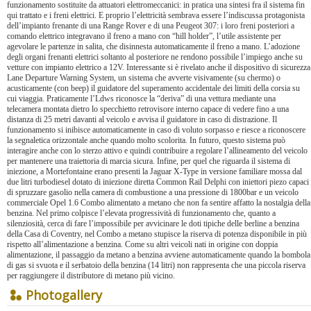
funzionamento sostituite da attuatori elettromeccanici: in pratica una sintesi fra il sistema fin
qui trattato e i freni elettrici. E proprio l’elettricità sembrava essere l’indiscussa protagonista
dell’impianto frenante di una Range Rover e di una Peugeot 307: i loro freni posteriori a
comando elettrico integravano il freno a mano con “hill holder”, l’utile assistente per
agevolare le partenze in salita, che disinnesta automaticamente il freno a mano. L’adozione
degli organi frenanti elettrici soltanto al posteriore ne rendono possibile l’impiego anche su
vetture con impianto elettrico a 12V. Interessante si è rivelato anche il dispositivo di sicurezza
Lane Departure Warning System, un sistema che avverte visivamente (su chermo) o
acusticamente (con beep) il guidatore del superamento accidentale dei limiti della corsia su
cui viaggia. Praticamente l’Ldws riconosce la “deriva” di una vettura mediante una
telecamera montata dietro lo specchietto retrovisore interno capace di vedere fino a una
distanza di 25 metri davanti al veicolo e avvisa il guidatore in caso di distrazione. Il
funzionamento si inibisce automaticamente in caso di voluto sorpasso e riesce a riconoscere
la segnaletica orizzontale anche quando molto scolorita. In futuro, questo sistema può
interagire anche con lo sterzo attivo e quindi contribuire a regolare l’allineamento del veicolo
per mantenere una traiettoria di marcia sicura. Infine, per quel che riguarda il sistema di
iniezione, a Mortefontaine erano presenti la Jaguar X-Type in versione familiare mossa dal
due litri turbodiesel dotato di iniezione diretta Common Rail Delphi con iniettori piezo capaci
di spruzzare gasolio nella camera di combustione a una pressione di 1800bar e un veicolo
commerciale Opel 1.6 Combo alimentato a metano che non fa sentire affatto la nostalgia della
benzina. Nel primo colpisce l’elevata progressività di funzionamento che, quanto a
silenziosità, cerca di fare l’impossibile per avvicinare le doti tipiche delle berline a benzina
della Casa di Coventry, nel Combo a metano stupisce la riserva di potenza disponibile in più
rispetto all’alimentazione a benzina. Come su altri veicoli nati in origine con doppia
alimentazione, il passaggio da metano a benzina avviene automaticamente quando la bombola
di gas si svuota e il serbatoio della benzina (14 litri) non rappresenta che una piccola riserva
per raggiungere il distributore di metano più vicino.
Photogallery