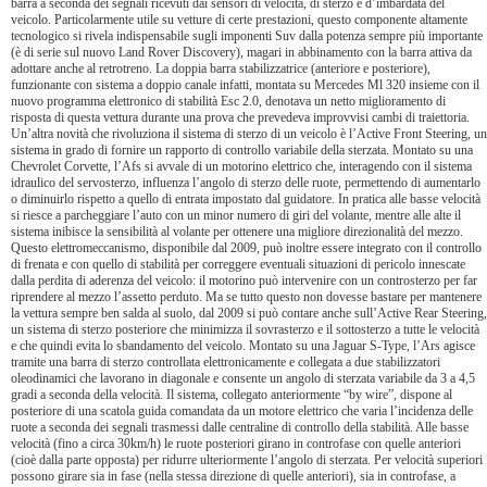
barra a seconda dei segnali ricevuti dai sensori di velocità, di sterzo e d’imbardata del
veicolo. Particolarmente utile su vetture di certe prestazioni, questo componente altamente
tecnologico si rivela indispensabile sugli imponenti Suv dalla potenza sempre più importante
(è di serie sul nuovo Land Rover Discovery), magari in abbinamento con la barra attiva da
adottare anche al retrotreno. La doppia barra stabilizzatrice (anteriore e posteriore),
funzionante con sistema a doppio canale infatti, montata su Mercedes Ml 320 insieme con il
nuovo programma elettronico di stabilità Esc 2.0, denotava un netto miglioramento di
risposta di questa vettura durante una prova che prevedeva improvvisi cambi di traiettoria.
Un’altra novità che rivoluziona il sistema di sterzo di un veicolo è l’Active Front Steering, un
sistema in grado di fornire un rapporto di controllo variabile della sterzata. Montato su una
Chevrolet Corvette, l’Afs si avvale di un motorino elettrico che, interagendo con il sistema
idraulico del servosterzo, influenza l’angolo di sterzo delle ruote, permettendo di aumentarlo
o diminuirlo rispetto a quello di entrata impostato dal guidatore. In pratica alle basse velocità
si riesce a parcheggiare l’auto con un minor numero di giri del volante, mentre alle alte il
sistema inibisce la sensibilità al volante per ottenere una migliore direzionalità del mezzo.
Questo elettromeccanismo, disponibile dal 2009, può inoltre essere integrato con il controllo
di frenata e con quello di stabilità per correggere eventuali situazioni di pericolo innescate
dalla perdita di aderenza del veicolo: il motorino può intervenire con un controsterzo per far
riprendere al mezzo l’assetto perduto. Ma se tutto questo non dovesse bastare per mantenere
la vettura sempre ben salda al suolo, dal 2009 si può contare anche sull’Active Rear Steering,
un sistema di sterzo posteriore che minimizza il sovrasterzo e il sottosterzo a tutte le velocità
e che quindi evita lo sbandamento del veicolo. Montato su una Jaguar S-Type, l’Ars agisce
tramite una barra di sterzo controllata elettronicamente e collegata a due stabilizzatori
oleodinamici che lavorano in diagonale e consente un angolo di sterzata variabile da 3 a 4,5
gradi a seconda della velocità. Il sistema, collegato anteriormente “by wire”, dispone al
posteriore di una scatola guida comandata da un motore elettrico che varia l’incidenza delle
ruote a seconda dei segnali trasmessi dalle centraline di controllo della stabilità. Alle basse
velocità (fino a circa 30km/h) le ruote posteriori girano in controfase con quelle anteriori
(cioè dalla parte opposta) per ridurre ulteriormente l’angolo di sterzata. Per velocità superiori
possono girare sia in fase (nella stessa direzione di quelle anteriori), sia in controfase, a