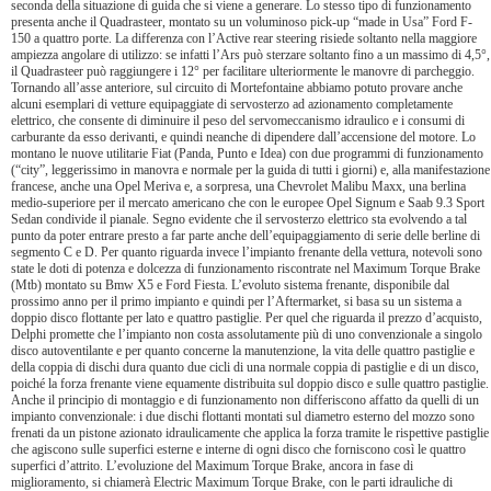
seconda della situazione di guida che si viene a generare. Lo stesso tipo di funzionamento
presenta anche il Quadrasteer, montato su un voluminoso pick-up “made in Usa” Ford F-
150 a quattro porte. La differenza con l’Active rear steering risiede soltanto nella maggiore
ampiezza angolare di utilizzo: se infatti l’Ars può sterzare soltanto fino a un massimo di 4,5°,
il Quadrasteer può raggiungere i 12° per facilitare ulteriormente le manovre di parcheggio.
Tornando all’asse anteriore, sul circuito di Mortefontaine abbiamo potuto provare anche
alcuni esemplari di vetture equipaggiate di servosterzo ad azionamento completamente
elettrico, che consente di diminuire il peso del servomeccanismo idraulico e i consumi di
carburante da esso derivanti, e quindi neanche di dipendere dall’accensione del motore. Lo
montano le nuove utilitarie Fiat (Panda, Punto e Idea) con due programmi di funzionamento
(“city”, leggerissimo in manovra e normale per la guida di tutti i giorni) e, alla manifestazione
francese, anche una Opel Meriva e, a sorpresa, una Chevrolet Malibu Maxx, una berlina
medio-superiore per il mercato americano che con le europee Opel Signum e Saab 9.3 Sport
Sedan condivide il pianale. Segno evidente che il servosterzo elettrico sta evolvendo a tal
punto da poter entrare presto a far parte anche dell’equipaggiamento di serie delle berline di
segmento C e D. Per quanto riguarda invece l’impianto frenante della vettura, notevoli sono
state le doti di potenza e dolcezza di funzionamento riscontrate nel Maximum Torque Brake
(Mtb) montato su Bmw X5 e Ford Fiesta. L’evoluto sistema frenante, disponibile dal
prossimo anno per il primo impianto e quindi per l’Aftermarket, si basa su un sistema a
doppio disco flottante per lato e quattro pastiglie. Per quel che riguarda il prezzo d’acquisto,
Delphi promette che l’impianto non costa assolutamente più di uno convenzionale a singolo
disco autoventilante e per quanto concerne la manutenzione, la vita delle quattro pastiglie e
della coppia di dischi dura quanto due cicli di una normale coppia di pastiglie e di un disco,
poiché la forza frenante viene equamente distribuita sul doppio disco e sulle quattro pastiglie.
Anche il principio di montaggio e di funzionamento non differiscono affatto da quelli di un
impianto convenzionale: i due dischi flottanti montati sul diametro esterno del mozzo sono
frenati da un pistone azionato idraulicamente che applica la forza tramite le rispettive pastiglie
che agiscono sulle superfici esterne e interne di ogni disco che forniscono così le quattro
superfici d’attrito. L’evoluzione del Maximum Torque Brake, ancora in fase di
miglioramento, si chiamerà Electric Maximum Torque Brake, con le parti idrauliche di