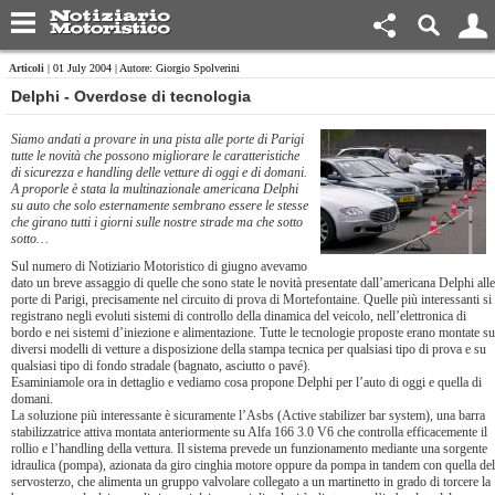
Articoli
| 01 July 2004 | Autore: Giorgio Spolverini
Delphi - Overdose di tecnologia
Siamo andati a provare in una pista alle porte di Parigi
tutte le novità che possono migliorare le caratteristiche
di sicurezza e handling delle vetture di oggi e di domani.
A proporle è stata la multinazionale americana Delphi
su auto che solo esternamente sembrano essere le stesse
che girano tutti i giorni sulle nostre strade ma che sotto
sotto…
Sul numero di Notiziario Motoristico di giugno avevamo
dato un breve assaggio di quelle che sono state le novità presentate dall’americana Delphi alle
porte di Parigi, precisamente nel circuito di prova di Mortefontaine. Quelle più interessanti si
registrano negli evoluti sistemi di controllo della dinamica del veicolo, nell’elettronica di
bordo e nei sistemi d’iniezione e alimentazione. Tutte le tecnologie proposte erano montate su
diversi modelli di vetture a disposizione della stampa tecnica per qualsiasi tipo di prova e su
qualsiasi tipo di fondo stradale (bagnato, asciutto o pavé).
Esaminiamole ora in dettaglio e vediamo cosa propone Delphi per l’auto di oggi e quella di
domani.
La soluzione più interessante è sicuramente l’Asbs (Active stabilizer bar system), una barra
stabilizzatrice attiva montata anteriormente su Alfa 166 3.0 V6 che controlla efficacemente il
rollio e l’handling della vettura. Il sistema prevede un funzionamento mediante una sorgente
idraulica (pompa), azionata da giro cinghia motore oppure da pompa in tandem con quella del
servosterzo, che alimenta un gruppo valvolare collegato a un martinetto in grado di torcere la