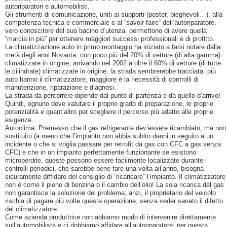
autoriparatori e automobilisti.
Gli strumenti di comunicazione, uniti ai supporti (poster, pieghevoli…), alla
competenza tecnica e commerciale e al “savoir-faire” dell’autoriparatore,
vero conoscitore del suo bacino d’utenza, permettono di avere quella
“marcia in più” per ottenere maggiori successi professionali e di profitto.
La climatizzazione auto in primo montaggio ha iniziato a farsi notare dalla
metà degli anni Novanta, con poco più del 20% di vetture (di alta gamma)
climatizzate in origine, arrivando nel 2002 a oltre il 60% di vetture (di tutte
le cilindrate) climatizzate in origine; la strada sembrerebbe tracciata: più
auto hanno il climatizzatore, maggiore è la necessità di controlli di
manutenzione, riparazione e diagnosi.
La strada da percorrere dipende dal punto di partenza e da quello d’arrivo!
Quindi, ognuno deve valutare il proprio grado di preparazione, le proprie
potenzialità e quant’altro per scegliere il percorso più adatto alle proprie
esigenze.
Autoclima: Premesso che il gas refrigerante dev’essere ricambiato, ma non
sostituito (a meno che l’impianto non abbia subito danni in seguito a un
incidente o che si voglia passare per retrofit da gas con CFC a gas senza
CFC) e che in un impianto perfettamente funzionante se esistono
microperdite, queste possono essere facilmente localizzate durante i
controlli periodici, che sarebbe bene fare una volta all’anno, bisogna
sicuramente diffidare del consiglio di “ricaricare” l’impianto. Il climatizzatore
non è come il pieno di benzina o il cambio dell’olio! La sola ricarica del gas
non garantisce la soluzione del problema; anzi, il proprietario del veicolo
rischia di pagare più volte questa operazione, senza veder sanato il difetto
del climatizzatore.
Come azienda produttrice non abbiamo modo di intervenire direttamente
sull’automobilista e ci dobbiamo affidare all’autoriparatore: per questa