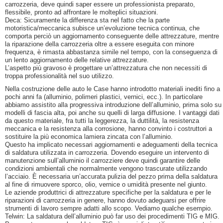
carrozzeria, deve quindi saper essere un professionista preparato,
flessibile, pronto ad affrontare le molteplici situazioni.
Deca: Sicuramente la differenza sta nel fatto che la parte
motoristica/meccanica subisce un’evoluzione tecnica continua, che
comporta perciò un aggiornamento conseguente delle attrezzature, mentre
la riparazione della carrozzeria oltre a essere eseguita con minore
frequenza, è rimasta abbastanza simile nel tempo, con la conseguenza di
un lento aggiornamento delle relative attrezzature.
L’aspetto più gravoso è progettare un’attrezzatura che non necessiti di
troppa professionalità nel suo utilizzo.
Nella costruzione delle auto le Case hanno introdotto materiali inediti fino a
pochi anni fa (alluminio, polimeri plastici, vernici, ecc.). In particolare
abbiamo assistito alla progressiva introduzione dell’alluminio, prima solo su
modelli di fascia alta, poi anche su quelli di larga diffusione. I vantaggi dati
da questo materiale, fra tutti la leggerezza, la duttilità, la resistenza
meccanica e la resistenza alla corrosione, hanno convinto i costruttori a
sostituire la più economica lamiera zincata con l’alluminio.
Questo ha implicato necessari aggiornamenti e adeguamenti della tecnica
di saldatura utilizzata in carrozzeria. Dovendo eseguire un intervento di
manutenzione sull’alluminio il carrozziere deve quindi garantire delle
condizioni ambientali che normalmente vengono trascurate utilizzando
l’acciaio. È necessaria un’accurata pulizia del pezzo prima della saldatura
al fine di rimuovere sporco, olio, vernice o umidità presente nel giunto.
Le aziende produttrici di attrezzature specifiche per la saldatura e per le
riparazioni di carrozzeria in genere, hanno dovuto adeguarsi per offrire
strumenti di lavoro sempre adatti allo scopo. Vediamo qualche esempio.
Telwin: La saldatura dell’alluminio può far uso dei procedimenti TIG e MIG.