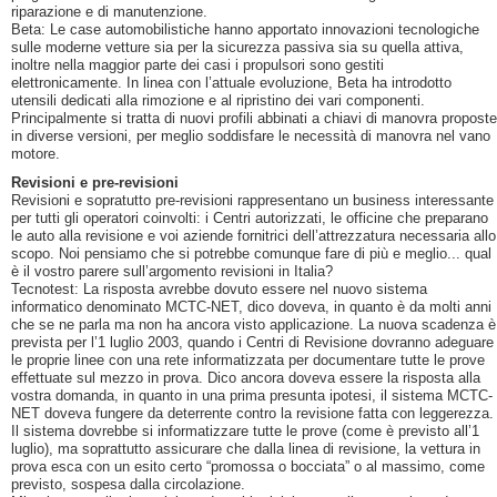
riparazione e di manutenzione.
Beta: Le case automobilistiche hanno apportato innovazioni tecnologiche
sulle moderne vetture sia per la sicurezza passiva sia su quella attiva,
inoltre nella maggior parte dei casi i propulsori sono gestiti
elettronicamente. In linea con l’attuale evoluzione, Beta ha introdotto
utensili dedicati alla rimozione e al ripristino dei vari componenti.
Principalmente si tratta di nuovi profili abbinati a chiavi di manovra proposte
in diverse versioni, per meglio soddisfare le necessità di manovra nel vano
motore.
Revisioni e pre-revisioni
Revisioni e sopratutto pre-revisioni rappresentano un business interessante
per tutti gli operatori coinvolti: i Centri autorizzati, le officine che preparano
le auto alla revisione e voi aziende fornitrici dell’attrezzatura necessaria allo
scopo. Noi pensiamo che si potrebbe comunque fare di più e meglio... qual
è il vostro parere sull’argomento revisioni in Italia?
Tecnotest: La risposta avrebbe dovuto essere nel nuovo sistema
informatico denominato MCTC-NET, dico doveva, in quanto è da molti anni
che se ne parla ma non ha ancora visto applicazione. La nuova scadenza è
prevista per l’1 luglio 2003, quando i Centri di Revisione dovranno adeguare
le proprie linee con una rete informatizzata per documentare tutte le prove
effettuate sul mezzo in prova. Dico ancora doveva essere la risposta alla
vostra domanda, in quanto in una prima presunta ipotesi, il sistema MCTC-
NET doveva fungere da deterrente contro la revisione fatta con leggerezza.
Il sistema dovrebbe si informatizzare tutte le prove (come è previsto all’1
luglio), ma soprattutto assicurare che dalla linea di revisione, la vettura in
prova esca con un esito certo “promossa o bocciata” o al massimo, come
previsto, sospesa dalla circolazione.