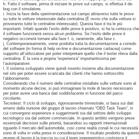
h. Fatto il software, prima di iniziare le prove sul campo, si effettua il de-
bug con il simulatore.
i. Inizia la fase della sperimentazione sul campo attraverso tutte le prove
su tutte le vetture interessate dalla centralina (È ovvio che sulla vettura si
proveranno tutte le centraline interessate). Questa fase è tra le più
importanti. Infatti quando l’esito delle prove è positivo, si ha la certezza che
il software funzionerà senza alcun problema. Se l’esito delle prove è
negativo occorrerà tornare alla fase f. o, raramente, alla fase c.
j. Contemporaneamente, viene prodotta tutta la documentazione a corredo
del software (in forma di help on-line e documentazione cartacea) come
supporto all’utilizzatore per poter interpretare quello che il tester rileva dalla
centralina. È la vera e propria “esperienza” importantissima per
l’autoriparatore.
l. Il sistema sviluppato viene quindi inserito insieme alla documentazione
nel sito per poter essere scaricata dai clienti che hanno sottoscritto
l’abbonamento.
Considerando che il numero delle centraline installate sulle vetture sono al
momento alcune decine, si può immaginare la mole di lavoro necessario
per poter avere una banca dati soddisfacente in funzione del parco
circolante.
Tecnotest: Il ciclo di sviluppo, rigorosamente trimestrale, si basa sui dati
emersi dalla riunione del gruppo di lavoro chiamato “OBD Task Team”, in
cui convergono esperienze e suggerimenti sia dal settore dello sviluppo
tecnologico sia dal settore commerciale. In questo ambito vengono prese
essenziali decisioni sulle priorità, basandosi su rapporti internazionali
riguardo il mercato dell’automobile, così come realtà zonali le cui necessità
sono di volta in volta prese in considerazione. Il risultato prodotto da questo
gruppo di lavoro è la traccia su cui il team ingegneristico costruisce il