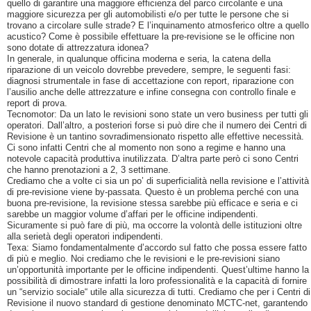
quello di garantire una maggiore efficienza del parco circolante e una
maggiore sicurezza per gli automobilisti e/o per tutte le persone che si
trovano a circolare sulle strade? E l’inquinamento atmosferico oltre a quello
acustico? Come è possibile effettuare la pre-revisione se le officine non
sono dotate di attrezzatura idonea?
In generale, in qualunque officina moderna e seria, la catena della
riparazione di un veicolo dovrebbe prevedere, sempre, le seguenti fasi:
diagnosi strumentale in fase di accettazione con report, riparazione con
l’ausilio anche delle attrezzature e infine consegna con controllo finale e
report di prova.
Tecnomotor: Da un lato le revisioni sono state un vero business per tutti gli
operatori. Dall’altro, a posteriori forse si può dire che il numero dei Centri di
Revisione è un tantino sovradimensionato rispetto alle effettive necessità.
Ci sono infatti Centri che al momento non sono a regime e hanno una
notevole capacità produttiva inutilizzata. D’altra parte però ci sono Centri
che hanno prenotazioni a 2, 3 settimane.
Crediamo che a volte ci sia un po’ di superficialità nella revisione e l’attività
di pre-revisione viene by-passata. Questo è un problema perché con una
buona pre-revisione, la revisione stessa sarebbe più efficace e seria e ci
sarebbe un maggior volume d’affari per le officine indipendenti.
Sicuramente si può fare di più, ma occorre la volontà delle istituzioni oltre
alla serietà degli operatori indipendenti.
Texa: Siamo fondamentalmente d’accordo sul fatto che possa essere fatto
di più e meglio. Noi crediamo che le revisioni e le pre-revisioni siano
un’opportunità importante per le officine indipendenti. Quest’ultime hanno la
possibilità di dimostrare infatti la loro professionalità e la capacità di fornire
un “servizio sociale“ utile alla sicurezza di tutti. Crediamo che per i Centri di
Revisione il nuovo standard di gestione denominato MCTC-net, garantendo