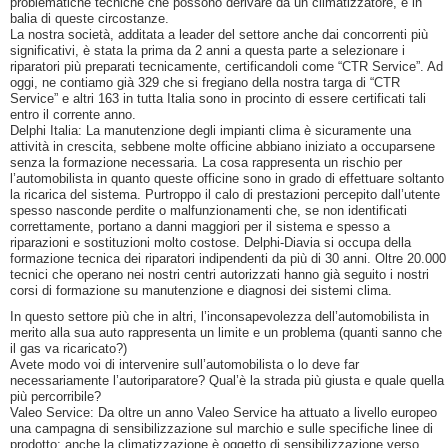
problematiche tecniche che possono derivare da un climatizzatore, è in
balia di queste circostanze.
La nostra società, additata a leader del settore anche dai concorrenti più
significativi, è stata la prima da 2 anni a questa parte a selezionare i
riparatori più preparati tecnicamente, certificandoli come “CTR Service”. Ad
oggi, ne contiamo già 329 che si fregiano della nostra targa di “CTR
Service” e altri 163 in tutta Italia sono in procinto di essere certificati tali
entro il corrente anno.
Delphi Italia: La manutenzione degli impianti clima è sicuramente una
attività in crescita, sebbene molte officine abbiano iniziato a occuparsene
senza la formazione necessaria. La cosa rappresenta un rischio per
l’automobilista in quanto queste officine sono in grado di effettuare soltanto
la ricarica del sistema. Purtroppo il calo di prestazioni percepito dall’utente
spesso nasconde perdite o malfunzionamenti che, se non identificati
correttamente, portano a danni maggiori per il sistema e spesso a
riparazioni e sostituzioni molto costose. Delphi-Diavia si occupa della
formazione tecnica dei riparatori indipendenti da più di 30 anni. Oltre 20.000
tecnici che operano nei nostri centri autorizzati hanno già seguito i nostri
corsi di formazione su manutenzione e diagnosi dei sistemi clima.
In questo settore più che in altri, l’inconsapevolezza dell’automobilista in
merito alla sua auto rappresenta un limite e un problema (quanti sanno che
il gas va ricaricato?)
Avete modo voi di intervenire sull’automobilista o lo deve far
necessariamente l’autoriparatore? Qual’è la strada più giusta e quale quella
più percorribile?
Valeo Service: Da oltre un anno Valeo Service ha attuato a livello europeo
una campagna di sensibilizzazione sul marchio e sulle specifiche linee di
prodotto; anche la climatizzazione è oggetto di sensibilizzazione verso