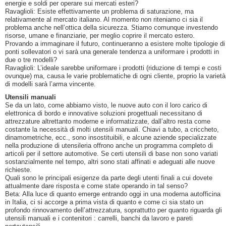
energie e soldi per operare sui mercati esteri?
Ravaglioli: Esiste effettivamente un problema di saturazione, ma
relativamente al mercato italiano. Al momento non riteniamo ci sia il
problema anche nell’ottica della sicurezza. Stiamo comunque investendo
risorse, umane e finanziarie, per meglio coprire il mercato estero.
Provando a immaginare il futuro, continueranno a esistere molte tipologie di
ponti sollevatori o vi sarà una generale tendenza a uniformare i prodotti in
due o tre modelli?
Ravaglioli: L’ideale sarebbe uniformare i prodotti (riduzione di tempi e costi
ovunque) ma, causa le varie problematiche di ogni cliente, proprio la varietà
di modelli sarà l’arma vincente.
Utensili manuali
Se da un lato, come abbiamo visto, le nuove auto con il loro carico di
elettronica di bordo e innovative soluzioni progettuali necessitano di
attrezzature altrettanto moderne e informatizzate, dall’altro resta come
costante la necessità di molti utensili manuali. Chiavi a tubo, a criccheto,
dinamometriche, ecc., sono insostituibili, e alcune aziende specializzate
nella produzione di utensileria offrono anche un programma completo di
articoli per il settore automotive. Se certi utensili di base non sono variati
sostanzialmente nel tempo, altri sono stati affinati e adeguati alle nuove
richieste.
Quali sono le principali esigenze da parte degli utenti finali a cui dovete
attualmente dare risposta e come state operando in tal senso?
Beta: Alla luce di quanto emerge entrando oggi in una moderna autofficina
in Italia, ci si accorge a prima vista di quanto e come ci sia stato un
profondo rinnovamento dell’attrezzatura, soprattutto per quanto riguarda gli
utensili manuali e i contenitori : carrelli, banchi da lavoro e pareti