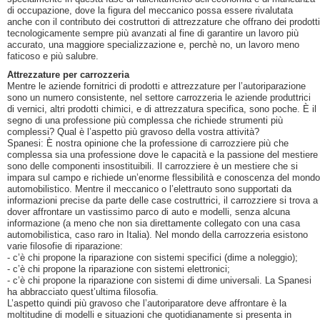
di occupazione, dove la figura del meccanico possa essere rivalutata
anche con il contributo dei costruttori di attrezzature che offrano dei prodotti
tecnologicamente sempre più avanzati al fine di garantire un lavoro più
accurato, una maggiore specializzazione e, perchè no, un lavoro meno
faticoso e più salubre.
Attrezzature per carrozzeria
Mentre le aziende fornitrici di prodotti e attrezzature per l’autoriparazione
sono un numero consistente, nel settore carrozzeria le aziende produttrici
di vernici, altri prodotti chimici, e di attrezzatura specifica, sono poche. È il
segno di una professione più complessa che richiede strumenti più
complessi? Qual è l’aspetto più gravoso della vostra attività?
Spanesi: È nostra opinione che la professione di carrozziere più che
complessa sia una professione dove le capacità e la passione del mestiere
sono delle componenti insostituibili. Il carrozziere è un mestiere che si
impara sul campo e richiede un’enorme flessibilità e conoscenza del mondo
automobilistico. Mentre il meccanico o l’elettrauto sono supportati da
informazioni precise da parte delle case costruttrici, il carrozziere si trova a
dover affrontare un vastissimo parco di auto e modelli, senza alcuna
informazione (a meno che non sia direttamente collegato con una casa
automobilistica, caso raro in Italia). Nel mondo della carrozzeria esistono
varie filosofie di riparazione:
- c’è chi propone la riparazione con sistemi specifici (dime a noleggio);
- c’è chi propone la riparazione con sistemi elettronici;
- c’è chi propone la riparazione con sistemi di dime universali. La Spanesi
ha abbracciato quest’ultima filosofia.
L’aspetto quindi più gravoso che l’autoriparatore deve affrontare è la
moltitudine di modelli e situazioni che quotidianamente si presenta in