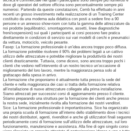
tecnica e commerciale nei quali i partecipanti sono sempre più numerosi e
dove gli operatori del settore officina sono percentualmente sempre più
numerosi. Partendo da queste constatazioni, Cemb ha effettuato in anni
recenti un grosso investimento nella realizzazione di un Training Center
costituito da una moderna aula didattica con posti a sedere fino a 90
persone e un annesso show-room con tutta la gamma delle attrezzature da
noi prodotte (equilibratrici, smontagomme, assetti, linee diagnostiche
freni/sospensioni) sui quali i partecipanti ai corsi possono fare pratica
direttamente in condizioni di servizio sui vari modelli di cerchi e pneumatici
da vettura, motociclo, veicolo pesante.
Fasep: La formazione professionale è un’idea ancora troppo poco diffusa.
La formazione potrebbe risolvere il 90% dei problemi legati a un cattivo
utilizzo delle attrezzature e potrebbe migliorare la produttività dei nostri
clienti drasticamente. Tuttavia, come dicevo, sono ancora troppo pochi i
clienti che vedono nell’intervento di un nostro tecnico un’occasione di
miglioramento del loro lavoro, mentre la maggioranza pensa solo al
grattacapo della spesa in arrivo.
La formazione che proponiamo è attualmente tutta presso la sede del
cliente e nella maggioranza dei casi si tratta della formazione relativa
all’installazione di nuove attrezzature collegate alla prima installazione.
Siamo attrezzati per successivi corsi di aggiornamento presso il cliente.
Stiamo preparando una struttura per la formazione dei clienti anche presso
la nostra sede, inizialmente rivolta alla formazione dei nostri venditori.
Sice: La formazione professionale è importantissima. Sice ha organizzato
una propria scuola di formazione all’interno dello stabilimento dove i tecnici
dei nostri distributori, agenti, rivenditori e anche gli utilizzatori finali seguono
periodicamente corsi di formazione sull’utilizzo delle attrezzature, sul loro
funzionamento, manutenzione e assistenza. Alla fine di ogni singolo corso