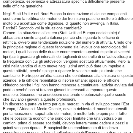
competenza, esperienza e attrezzatura specifica difficilmente presente
nelle officine generiche.
Negli Stati Uniti e nel Nord Europa la ricostruzione di alcune componenti
così come la rettifica dei motori o dei freni sono pratiche molto più diffuse e
molto più accettate come dignitose, di quanto non avvenga in Italia.
Perché? Secondo voi la situazione cambierà?
Comec: La situazione all’estero (Stati Uniti ed Europa occidentale) è
abbastanza simile a quella italiana per ciò che riguarda le officine di
rettifica, ovvero una tendenziale riduzione del numero di attività. Credo che
la principale ragione di questo fenomeno sia l’evoluzione tecnologica dei
motori, i quali hanno delle durate enormemente superiori rispetto ai vecchi
tipi (basti guardare gli intervalli dei tagliandi di controllo di un’autovettura) e
la frequenza con cui gli autoveicoli vengono sostituiti attualmente. Però la
crisi nella vendita di auto nuove negli ultimi anni può dare un impulso a
queste attività, perchè spinge a riparare le vecchie auto piuttosto che
cambiarle. Purtroppo un’altra causa che contribuisce alla chiusura di queste
aziende, è la difficile reperibilità di risorse umane: spesso le officine
chiudono perchè i figli non hanno interesse a continuare l’attività avviata dai
padri o perchè non si trovano giovani interessati a imparare questo
mestiere. Secondo me andrebbero sostenute e potenziate quelle scuole
che avviano i giovani a queste professioni.
Un discorso a parte va fatto per quei mercati in via di sviluppo come l’Est
Europa, l’Africa o il Medio Oriente, dove la richiesta di macchine utensili
per la riparazione, soprattutto dei motori, è molto forte proprio per il fatto
che le possibilità economiche sono così limitate che una vettura o un
camion, prima di essere sostituiti, devono letteralmente cadere a pezzi e
quindi vengono riparati. È auspicabile un cambiamento di tendenza
specialmente in questa fase di rallentamento dell’economia e di mancanza