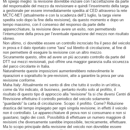
Mi spiego meglio: la revisione dovrebbe iniziare con l’accettazione da parte
del responsabile del mezzo da revisionare e quindi l’inserimento della targa
a gestionale per essere immediatamente spedita al CED attraverso la rete
MCTC-NET (attualmente e con la scadenza dell’1 luglio, la targa viene
spedita solo dopo la fine della revisione), da questo momento e dopo un
tempo massimo, con il consenso del responso da parte delle
apparecchiature, la revisione deve avere un esito, non permettendo
l’interruzione della prova per l’eventuale riparazione del mezzo non risultato
idoneo.
Non ultimo, ci dovrebbe essere un controllo incrociato fra il peso del veicolo
in prova e il dato riportato come “tara” sul libretto di circolazione, al fine di
non permettere di eseguire la revisione con un altro mezzo.
Sicuramente questo, oltre ad avere un più accurato controllo da parte del
DTT sui mezzi revisionati, può offrire una maggior garanzia sulla sicurezza
del parco circolante in Italia.
Naturalmente queste imposizioni aumenterebbero notevolmente le
riparazioni e soprattutto le pre-revisioni, atte a garantire la prova per una
revisione conforme.
Maha Italy: Attualmente mi sento di dire che tutto è svolto in un’ottica,
come da Voi indicato, di business, pertanto rivolto solo al profitto, il
risultato di questo tipo di approccio alla “revisione” fa si che diversi Centri di
Rrevisione effettuino il controllo periodico del veicolo solamente
“guardando” la carta di circolazione. Scopo: il profitto. Come? Riduzione
drastica del tempo impiegato per ogni singola revisione; in effetti il veicolo
non è controllato. Le apparecchiature di prova non si consumano e non si
guastano; taglio dei costi. Possibilità di effettuare un numero maggiore di
revisioni che diversamente sarebbe impossibile, tecnicamente, effettuare.
Ma lo scopo principale della revisione del veicolo non dovrebbe essere