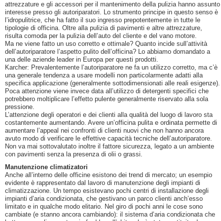
attrezzature e gli accessori per il mantenimento della pulizia hanno assunto
interesse presso gli autoriparatori. Lo strumento principe in questo senso è
l’idropulitrice, che ha fatto il suo ingresso prepotentemente in tutte le
tipologie di officina. Oltre alla pulizia di pavimenti e altre attrezzature,
risulta comoda per la pulizia dell’auto del cliente e del vano motore.
Ma ne viene fatto un uso corretto e ottimale? Quanto incide sull’attività
dell’autoriparatore l’aspetto pulito dell’officina? Lo abbiamo domandato a
una delle aziende leader in Europa per questi prodotti.
Karcher: Prevalentemente l’autoriparatore ne fa un utilizzo corretto, ma c’è
una generale tendenza a usare modelli non particolarmente adatti alla
specifica applicazione (generalmente sottodimensionati alle reali esigenze).
Poca attenzione viene invece data all’utilizzo di detergenti specifici che
potrebbero moltiplicare l’effetto pulente generalmente riservato alla sola
pressione.
L’attenzione degli operatori e dei clienti alla qualità del luogo di lavoro sta
costantemente aumentando. Avere un’officina pulita e ordinata permette di
aumentare l’appeal nei confronti di clienti nuovi che non hanno ancora
avuto modo di verificare le effettive capacità tecniche dell’autoriparatore.
Non va mai sottovalutato inoltre il fattore sicurezza, legato a un ambiente
con pavimenti senza la presenza di olii o grassi.
Manutenzione climatizatori
Anche all’interno delle officine esistono dei trend di mercato; un esempio
evidente è rappresentato dal lavoro di manutenzione degli impianti di
climatizzazione. Un tempo esistevano pochi centri di installazione degli
impianti d’aria condizionata, che gestivano un parco clienti anch’esso
limitato e in qualche modo elitario. Nel giro di pochi anni le cose sono
cambiate (e stanno ancora cambiando): il sistema d’aria condizionata che