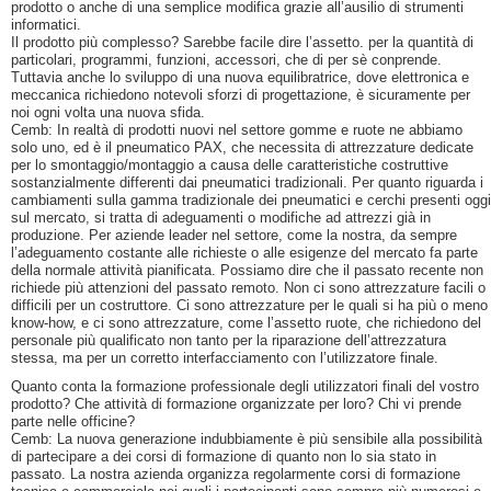
prodotto o anche di una semplice modifica grazie all’ausilio di strumenti
informatici.
Il prodotto più complesso? Sarebbe facile dire l’assetto. per la quantità di
particolari, programmi, funzioni, accessori, che di per sè conprende.
Tuttavia anche lo sviluppo di una nuova equilibratrice, dove elettronica e
meccanica richiedono notevoli sforzi di progettazione, è sicuramente per
noi ogni volta una nuova sfida.
Cemb: In realtà di prodotti nuovi nel settore gomme e ruote ne abbiamo
solo uno, ed è il pneumatico PAX, che necessita di attrezzature dedicate
per lo smontaggio/montaggio a causa delle caratteristiche costruttive
sostanzialmente differenti dai pneumatici tradizionali. Per quanto riguarda i
cambiamenti sulla gamma tradizionale dei pneumatici e cerchi presenti oggi
sul mercato, si tratta di adeguamenti o modifiche ad attrezzi già in
produzione. Per aziende leader nel settore, come la nostra, da sempre
l’adeguamento costante alle richieste o alle esigenze del mercato fa parte
della normale attività pianificata. Possiamo dire che il passato recente non
richiede più attenzioni del passato remoto. Non ci sono attrezzature facili o
difficili per un costruttore. Ci sono attrezzature per le quali si ha più o meno
know-how, e ci sono attrezzature, come l’assetto ruote, che richiedono del
personale più qualificato non tanto per la riparazione dell’attrezzatura
stessa, ma per un corretto interfacciamento con l’utilizzatore finale.
Quanto conta la formazione professionale degli utilizzatori finali del vostro
prodotto? Che attività di formazione organizzate per loro? Chi vi prende
parte nelle officine?
Cemb: La nuova generazione indubbiamente è più sensibile alla possibilità
di partecipare a dei corsi di formazione di quanto non lo sia stato in
passato. La nostra azienda organizza regolarmente corsi di formazione