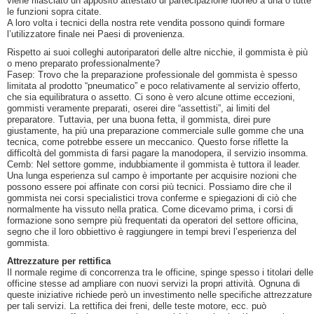
viene rilasciato un apposito attestato di partecipazione idoneo a una o tutte
le funzioni sopra citate.
A loro volta i tecnici della nostra rete vendita possono quindi formare
l’utilizzatore finale nei Paesi di provenienza.
Rispetto ai suoi colleghi autoriparatori delle altre nicchie, il gommista è più
o meno preparato professionalmente?
Fasep: Trovo che la preparazione professionale del gommista è spesso
limitata al prodotto “pneumatico” e poco relativamente al servizio offerto,
che sia equilibratura o assetto. Ci sono è vero alcune ottime eccezioni,
gommisti veramente preparati, oserei dire “assettisti”, ai limiti del
preparatore. Tuttavia, per una buona fetta, il gommista, direi pure
giustamente, ha più una preparazione commerciale sulle gomme che una
tecnica, come potrebbe essere un meccanico. Questo forse riflette la
difficoltà del gommista di farsi pagare la manodopera, il servizio insomma.
Cemb: Nel settore gomme, indubbiamente il gommista è tuttora il leader.
Una lunga esperienza sul campo è importante per acquisire nozioni che
possono essere poi affinate con corsi più tecnici. Possiamo dire che il
gommista nei corsi specialistici trova conferme e spiegazioni di ciò che
normalmente ha vissuto nella pratica. Come dicevamo prima, i corsi di
formazione sono sempre più frequentati da operatori del settore officina,
segno che il loro obbiettivo è raggiungere in tempi brevi l’esperienza del
gommista.
Attrezzature per rettifica
Il normale regime di concorrenza tra le officine, spinge spesso i titolari delle
officine stesse ad ampliare con nuovi servizi la propri attività. Ognuna di
queste iniziative richiede però un investimento nelle specifiche attrezzature
per tali servizi. La rettifica dei freni, delle teste motore, ecc. può