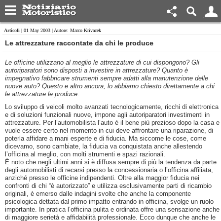
Articoli
| 01 May 2003 | Autore: Marco Krivacek
Le attrezzature raccontate da chi le produce
Le officine utilizzano al meglio le attrezzature di cui dispongono? Gli
autoriparatori sono disposti a investire in attrezzature? Quanto è
impegnativo fabbricare strumenti sempre adatti alla manutenzione delle
nuove auto? Questo e altro ancora, lo abbiamo chiesto direttamente a chi
le attrezzature le produce.
Lo sviluppo di veicoli molto avanzati tecnologicamente, ricchi di elettronica
e di soluzioni funzionali nuove, impone agli autoriparatori investimenti in
attrezzature. Per l’automobilista l’auto è il bene più prezioso dopo la casa e
vuole essere certo nel momento in cui deve affrontare una riparazione, di
poterla affidare a mani esperte e di fiducia. Ma siccome le cose, come
dicevamo, sono cambiate, la fiducia va conquistata anche allestendo
l’officina al meglio, con molti strumenti e spazi razionali.
È noto che negli ultimi anni si è diffusa sempre di più la tendenza da parte
degli automobilisti di recarsi presso la concessionaria o l’officina affiliata,
anziché presso le officine indipendenti. Oltre alla maggior fiducia nei
confronti di chi “è autorizzato” e utilizza esclusivamente parti di ricambio
originali, è emerso dalle indagini svolte che anche la componente
psicologica dettata dal primo impatto entrando in officina, svolge un ruolo
importante. In pratica l’officina pulita e ordinata offre una sensazione anche
di maggiore serietà e affidabilità professionale. Ecco dunque che anche le