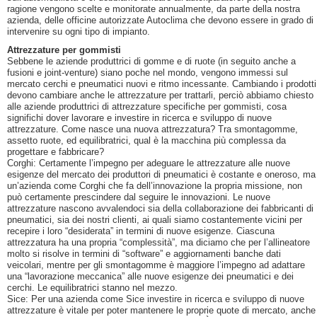
ragione vengono scelte e monitorate annualmente, da parte della nostra
azienda, delle officine autorizzate Autoclima che devono essere in grado di
intervenire su ogni tipo di impianto.
Attrezzature per gommisti
Sebbene le aziende produttrici di gomme e di ruote (in seguito anche a
fusioni e joint-venture) siano poche nel mondo, vengono immessi sul
mercato cerchi e pneumatici nuovi e ritmo incessante. Cambiando i prodotti
devono cambiare anche le attrezzature per trattarli, perciò abbiamo chiesto
alle aziende produttrici di attrezzature specifiche per gommisti, cosa
significhi dover lavorare e investire in ricerca e sviluppo di nuove
attrezzature. Come nasce una nuova attrezzatura? Tra smontagomme,
assetto ruote, ed equilibratrici, qual è la macchina più complessa da
progettare e fabbricare?
Corghi: Certamente l’impegno per adeguare le attrezzature alle nuove
esigenze del mercato dei produttori di pneumatici è costante e oneroso, ma
un’azienda come Corghi che fa dell’innovazione la propria missione, non
può certamente prescindere dal seguire le innovazioni. Le nuove
attrezzature nascono avvalendoci sia della collaborazione dei fabbricanti di
pneumatici, sia dei nostri clienti, ai quali siamo costantemente vicini per
recepire i loro “desiderata” in termini di nuove esigenze. Ciascuna
attrezzatura ha una propria “complessità”, ma diciamo che per l’allineatore
molto si risolve in termini di “software” e aggiornamenti banche dati
veicolari, mentre per gli smontagomme è maggiore l’impegno ad adattare
una “lavorazione meccanica” alle nuove esigenze dei pneumatici e dei
cerchi. Le equilibratrici stanno nel mezzo.
Sice: Per una azienda come Sice investire in ricerca e sviluppo di nuove
attrezzature è vitale per poter mantenere le proprie quote di mercato, anche