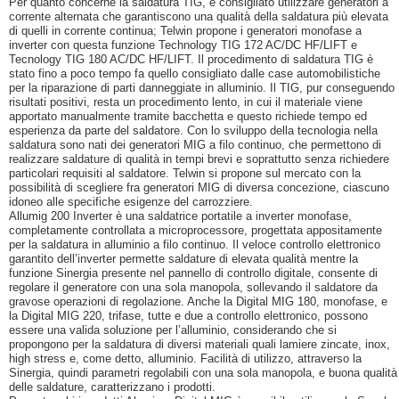
Per quanto concerne la saldatura TIG, è consigliato utilizzare generatori a
corrente alternata che garantiscono una qualità della saldatura più elevata
di quelli in corrente continua; Telwin propone i generatori monofase a
inverter con questa funzione Technology TIG 172 AC/DC HF/LIFT e
Tecnology TIG 180 AC/DC HF/LIFT. Il procedimento di saldatura TIG è
stato fino a poco tempo fa quello consigliato dalle case automobilistiche
per la riparazione di parti danneggiate in alluminio. Il TIG, pur conseguendo
risultati positivi, resta un procedimento lento, in cui il materiale viene
apportato manualmente tramite bacchetta e questo richiede tempo ed
esperienza da parte del saldatore. Con lo sviluppo della tecnologia nella
saldatura sono nati dei generatori MIG a filo continuo, che permettono di
realizzare saldature di qualità in tempi brevi e soprattutto senza richiedere
particolari requisiti al saldatore. Telwin si propone sul mercato con la
possibilità di scegliere fra generatori MIG di diversa concezione, ciascuno
idoneo alle specifiche esigenze del carrozziere.
Allumig 200 Inverter è una saldatrice portatile a inverter monofase,
completamente controllata a microprocessore, progettata appositamente
per la saldatura in alluminio a filo continuo. Il veloce controllo elettronico
garantito dell’inverter permette saldature di elevata qualità mentre la
funzione Sinergia presente nel pannello di controllo digitale, consente di
regolare il generatore con una sola manopola, sollevando il saldatore da
gravose operazioni di regolazione. Anche la Digital MIG 180, monofase, e
la Digital MIG 220, trifase, tutte e due a controllo elettronico, possono
essere una valida soluzione per l’alluminio, considerando che si
propongono per la saldatura di diversi materiali quali lamiere zincate, inox,
high stress e, come detto, alluminio. Facilità di utilizzo, attraverso la
Sinergia, quindi parametri regolabili con una sola manopola, e buona qualità
delle saldature, caratterizzano i prodotti.