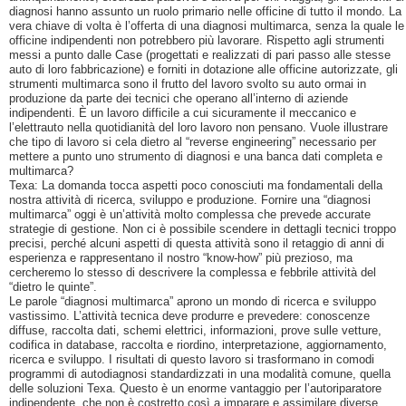
diagnosi hanno assunto un ruolo primario nelle officine di tutto il mondo. La
vera chiave di volta è l’offerta di una diagnosi multimarca, senza la quale le
officine indipendenti non potrebbero più lavorare. Rispetto agli strumenti
messi a punto dalle Case (progettati e realizzati di pari passo alle stesse
auto di loro fabbricazione) e forniti in dotazione alle officine autorizzate, gli
strumenti multimarca sono il frutto del lavoro svolto su auto ormai in
produzione da parte dei tecnici che operano all’interno di aziende
indipendenti. È un lavoro difficile a cui sicuramente il meccanico e
l’elettrauto nella quotidianità del loro lavoro non pensano. Vuole illustrare
che tipo di lavoro si cela dietro al “reverse engineering” necessario per
mettere a punto uno strumento di diagnosi e una banca dati completa e
multimarca?
Texa: La domanda tocca aspetti poco conosciuti ma fondamentali della
nostra attività di ricerca, sviluppo e produzione. Fornire una “diagnosi
multimarca” oggi è un’attività molto complessa che prevede accurate
strategie di gestione. Non ci è possibile scendere in dettagli tecnici troppo
precisi, perché alcuni aspetti di questa attività sono il retaggio di anni di
esperienza e rappresentano il nostro “know-how” più prezioso, ma
cercheremo lo stesso di descrivere la complessa e febbrile attività del
“dietro le quinte”.
Le parole “diagnosi multimarca” aprono un mondo di ricerca e sviluppo
vastissimo. L’attività tecnica deve produrre e prevedere: conoscenze
diffuse, raccolta dati, schemi elettrici, informazioni, prove sulle vetture,
codifica in database, raccolta e riordino, interpretazione, aggiornamento,
ricerca e sviluppo. I risultati di questo lavoro si trasformano in comodi
programmi di autodiagnosi standardizzati in una modalità comune, quella
delle soluzioni Texa. Questo è un enorme vantaggio per l’autoriparatore
indipendente, che non è costretto così a imparare e assimilare diverse