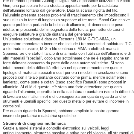
Per entrambi i prodotti Alumig e Digital MIG è possibile utilizzare la Spool
Gun, una particolare torcia studiata appositamente per la saldatura
dell’alluminio lontano dal generatore. Data la scarsa rigidità del filo,
l’alluminio presenta spesso problemi di trascinamento che impediscono il
suo utilizzo in torce di lunghezza superiore ai tre metri. Spool Gun risolve
questo problema portando la bobina di alluminio, di dimensioni e peso
ridotte, in prossimità dell’impugnatura della torcia, permettendo così di
eseguire saldature a grande distanza dal generatore.
Un’ulteriore soluzione è data da Tecnotris 180 MIG-TIG-MMA, un
generatore monofase a inverter che include i tre processi di saldatura: TIG
a elettrodo infusibile, MIG a filo continuo e MMA a elettrodi manuali.
Spanesi: Se c’è stato il lancio di una moda con l’utilizzo dell’alluminio e di
altri materiali “speciali”, dobbiamo sottolineare che ne è seguito anche un
forte ridimensionamento da parte delle case automobilistiche. Si sono
infatti accorti della difficoltà effettiva nel riparare e mantenere queste
tipologie di materiali speciali e così per ora i modelli in circolazione sono
proposti con il telaio portante costruito come prima, mentre solamente i
lamierati, come porte e cofani (caso specifico Renault) sono proposti in
alluminio. Al di là di questo, c’è stata una forte attenzione per quanto
riguarda l’alluminio, soprattutto nella saldatura e puntatura (visto la difficoltà
di lavorare con l’alluminio) e di conseguenza per quanto riguarda anche
strumenti e utensili specifici per questo metallo per evitare di incorrere in
corrosioni.
Per quanto riguarda la Spanesi, abbiamo ampliato la nostra gamma
inserendo puntatrici e saldatrici specifiche.
Strumenti di diagnosi multimarca
Grazie a nuovi sistemi a controllo elettronico sui veicoli, leggi
antinquinamento, sicurezza passiva e attiva per chi viaggia, gli strumenti di