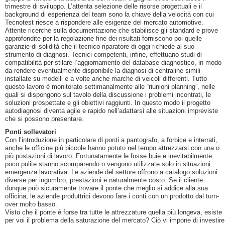
trimestre di sviluppo. L’attenta selezione delle risorse progettuali e il
background di esperienza del team sono la chiave della velocità con cui
Tecnotest riesce a rispondere alle esigenze del mercato automotive.
Attente ricerche sulla documentazione che stabilisce gli standard e prove
approfondite per la regolazione fine dei risultati forniscono poi quelle
garanzie di solidità che il tecnico riparatore di oggi richiede al suo
strumento di diagnosi. Tecnici competenti, infine, effettuano studi di
compatibilità per stilare l’aggiornamento del database diagnostico, in modo
da rendere eventualmente disponibile la diagnosi di centraline simili
installate su modelli e a volte anche marche di veicoli differenti. Tutto
questo lavoro è monitorato settimanalmente alle “riunioni planning”, nelle
quali si dispongono sul tavolo della discussione i problemi incontrati, le
soluzioni prospettate e gli obiettivi raggiunti. In questo modo il progetto
autodiagnosi diventa agile e rapido nell’adattarsi alle situazioni impreviste
che si possono presentare.
Ponti sollevatori
Con l’introduzione in particolare di ponti a pantografo, a forbice e interrati,
anche le officine più piccole hanno potuto nel tempo attrezzarsi con una o
più postazioni di lavoro. Fortunatamente le fosse buie e inevitabilmente
poco pulite stanno scomparendo o vengono utilizzate solo in situazioni
emergenza lavorativa. Le aziende del settore offrono a catalogo soluzioni
diverse per ingombro, prestazioni e naturalmente costo. Se il cliente
dunque può sicuramente trovare il ponte che meglio si addice alla sua
officina, le aziende produttrici devono fare i conti con un prodotto dal turn-
over molto basso.
Visto che il ponte è forse tra tutte le attrezzature quella più longeva, esiste
per voi il problema della saturazione del mercato? Ciò vi impone di investire