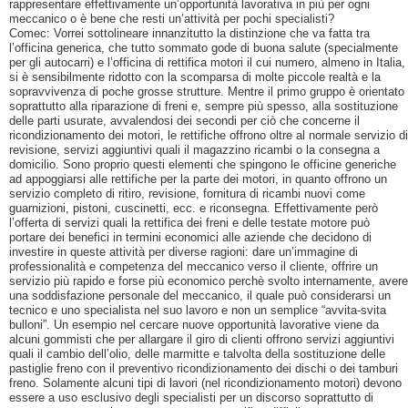
rappresentare effettivamente un’opportunità lavorativa in più per ogni
meccanico o è bene che resti un’attività per pochi specialisti?
Comec: Vorrei sottolineare innanzitutto la distinzione che va fatta tra
l’officina generica, che tutto sommato gode di buona salute (specialmente
per gli autocarri) e l’officina di rettifica motori il cui numero, almeno in Italia,
si è sensibilmente ridotto con la scomparsa di molte piccole realtà e la
sopravvivenza di poche grosse strutture. Mentre il primo gruppo è orientato
soprattutto alla riparazione di freni e, sempre più spesso, alla sostituzione
delle parti usurate, avvalendosi dei secondi per ciò che concerne il
ricondizionamento dei motori, le rettifiche offrono oltre al normale servizio di
revisione, servizi aggiuntivi quali il magazzino ricambi o la consegna a
domicilio. Sono proprio questi elementi che spingono le officine generiche
ad appoggiarsi alle rettifiche per la parte dei motori, in quanto offrono un
servizio completo di ritiro, revisione, fornitura di ricambi nuovi come
guarnizioni, pistoni, cuscinetti, ecc. e riconsegna. Effettivamente però
l’offerta di servizi quali la rettifica dei freni e delle testate motore può
portare dei benefici in termini economici alle aziende che decidono di
investire in queste attività per diverse ragioni: dare un’immagine di
professionalità e competenza del meccanico verso il cliente, offrire un
servizio più rapido e forse più economico perchè svolto internamente, avere
una soddisfazione personale del meccanico, il quale può considerarsi un
tecnico e uno specialista nel suo lavoro e non un semplice “avvita-svita
bulloni”. Un esempio nel cercare nuove opportunità lavorative viene da
alcuni gommisti che per allargare il giro di clienti offrono servizi aggiuntivi
quali il cambio dell’olio, delle marmitte e talvolta della sostituzione delle
pastiglie freno con il preventivo ricondizionamento dei dischi o dei tamburi
freno. Solamente alcuni tipi di lavori (nel ricondizionamento motori) devono
essere a uso esclusivo degli specialisti per un discorso soprattutto di