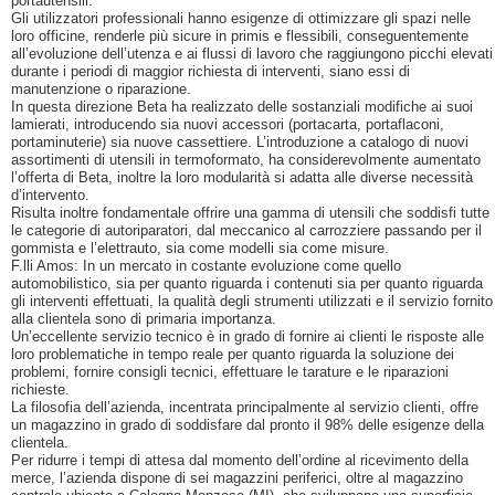
portautensili.
Gli utilizzatori professionali hanno esigenze di ottimizzare gli spazi nelle
loro officine, renderle più sicure in primis e flessibili, conseguentemente
all’evoluzione dell’utenza e ai flussi di lavoro che raggiungono picchi elevati
durante i periodi di maggior richiesta di interventi, siano essi di
manutenzione o riparazione.
In questa direzione Beta ha realizzato delle sostanziali modifiche ai suoi
lamierati, introducendo sia nuovi accessori (portacarta, portaflaconi,
portaminuterie) sia nuove cassettiere. L’introduzione a catalogo di nuovi
assortimenti di utensili in termoformato, ha considerevolmente aumentato
l’offerta di Beta, inoltre la loro modularità si adatta alle diverse necessità
d’intervento.
Risulta inoltre fondamentale offrire una gamma di utensili che soddisfi tutte
le categorie di autoriparatori, dal meccanico al carrozziere passando per il
gommista e l’elettrauto, sia come modelli sia come misure.
F.lli Amos: In un mercato in costante evoluzione come quello
automobilistico, sia per quanto riguarda i contenuti sia per quanto riguarda
gli interventi effettuati, la qualità degli strumenti utilizzati e il servizio fornito
alla clientela sono di primaria importanza.
Un’eccellente servizio tecnico è in grado di fornire ai clienti le risposte alle
loro problematiche in tempo reale per quanto riguarda la soluzione dei
problemi, fornire consigli tecnici, effettuare le tarature e le riparazioni
richieste.
La filosofia dell’azienda, incentrata principalmente al servizio clienti, offre
un magazzino in grado di soddisfare dal pronto il 98% delle esigenze della
clientela.
Per ridurre i tempi di attesa dal momento dell’ordine al ricevimento della
merce, l’azienda dispone di sei magazzini periferici, oltre al magazzino