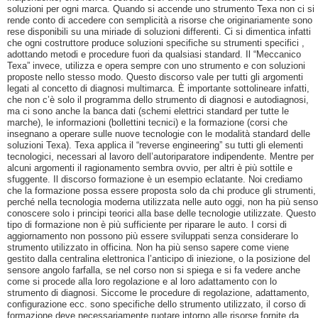
soluzioni per ogni marca. Quando si accende uno strumento Texa non ci si
rende conto di accedere con semplicità a risorse che originariamente sono
rese disponibili su una miriade di soluzioni differenti. Ci si dimentica infatti
che ogni costruttore produce soluzioni specifiche su strumenti specifici ,
adottando metodi e procedure fuori da qualsiasi standard. Il “Meccanico
Texa” invece, utilizza e opera sempre con uno strumento e con soluzioni
proposte nello stesso modo. Questo discorso vale per tutti gli argomenti
legati al concetto di diagnosi multimarca. È importante sottolineare infatti,
che non c’è solo il programma dello strumento di diagnosi e autodiagnosi,
ma ci sono anche la banca dati (schemi elettrici standard per tutte le
marche), le informazioni (bollettini tecnici) e la formazione (corsi che
insegnano a operare sulle nuove tecnologie con le modalità standard delle
soluzioni Texa). Texa applica il “reverse engineering” su tutti gli elementi
tecnologici, necessari al lavoro dell’autoriparatore indipendente. Mentre per
alcuni argomenti il ragionamento sembra ovvio, per altri è più sottile e
sfuggente. Il discorso formazione è un esempio eclatante. Noi crediamo
che la formazione possa essere proposta solo da chi produce gli strumenti,
perché nella tecnologia moderna utilizzata nelle auto oggi, non ha più senso
conoscere solo i principi teorici alla base delle tecnologie utilizzate. Questo
tipo di formazione non è più sufficiente per riparare le auto. I corsi di
aggiornamento non possono più essere sviluppati senza considerare lo
strumento utilizzato in officina. Non ha più senso sapere come viene
gestito dalla centralina elettronica l’anticipo di iniezione, o la posizione del
sensore angolo farfalla, se nel corso non si spiega e si fa vedere anche
come si procede alla loro regolazione e al loro adattamento con lo
strumento di diagnosi. Siccome le procedure di regolazione, adattamento,
configurazione ecc. sono specifiche dello strumento utilizzato, il corso di
formazione deve necessariamente ruotare intorno alle risorse fornite da