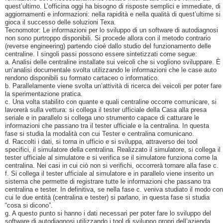
quest’ultimo. L’officina oggi ha bisogno di risposte semplici e immediate, di
aggiornamenti e informazioni: nella rapidità e nella qualità di quest’ultime si
gioca il successo delle soluzioni Texa.
Tecnomotor: Le informazioni per lo sviluppo di un software di autodiagnosi
non sono purtroppo disponibili. Si procede allora con il metodo contrario
(reverse engineering) partendo cioè dallo studio del funzionamento delle
centraline. I singoli passi possono essere sintetizzati come segue:
a. Analisi delle centraline installate sui veicoli che si vogliono sviluppare. È
un’analisi documentale svolta utilizzando le informazioni che le case auto
rendono disponibili su formato cartaceo o informatico.
b. Parallelamente viene svolta un’attività di ricerca dei veicoli per poter fare
la sperimentazione pratica.
c. Una volta stabilito con quante e quali centraline occorre comunicare, si
lavorerà sulla vettura: si collega il tester ufficiale della Casa alla presa
seriale e in parallelo si collega uno strumento capace di catturare le
informazioni che passano tra il tester ufficiale e la centralina. In questa
fase si studia la modalità con cui Tester e centralina comunicano.
d. Raccolti i dati, si torna in ufficio e si sviluppa, attraverso dei tool
specifici, il simulatore della centralina. Realizzato il simulatore, si collega il
tester ufficiale al simulatore e si verifica se il simulatore funziona come la
centralina. Nei casi in cui ciò non si verifichi, occorrerà tornare alla fase c.
f. Si collega il tester ufficiale al simulatore e in parallelo viene inserito un
sistema che permette di registrare tutte le informazioni che passano tra
centralina e tester. In definitiva, se nella fase c. veniva studiato il modo con
cui le due entità (centralina e tester) si parlano, in questa fase si studia
“cosa si dicono”.
g. A questo punto si hanno i dati necessari per poter fare lo sviluppo del
software di autodiagnosi utilizzando i tool di sviluppo propri dell’azienda.