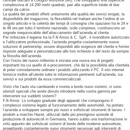
centrale ubicato a Cologno Monzese (MI), che sviluppano una superficie
complessiva di 14.200 metri quadrati, pari alla superficie totale di due
campi da calcio.
La qualità dei prodotti offerti unitamente alla qualità dei servizi erogati, la
disponibilità del magazzino, la flessibilità nel trattare anche l’ordine di un
singolo articolo e la celerità dei tempi di consegna che spaziano tra le 24 e
le 48 ore per tutto il territorio nazionale, isole comprese, costituiscono un
segnale inequivocabile dell’attaccamento dell’azienda al cliente.
Per rinforzare il legame tra la F.lli Amos & C. SpA , il rivenditore autorizzato
e l’utilizzatore professionale, l’azienda progetta costantemente nuove
soluzioni di partnership; essere disponibili alle esigenze del cliente e fornire
risposte adeguate e personalizzate alle loro richieste è del resto da sempre
la filosofia dell’azienda.
Con l’inizio del nuovo millennio è iniziata una nuova era di progetti
importanti tra cui quello di e-procurement, che dà la possibilità alla clientela
di poter comodamente ordinare i prodotti utilizzando il PC. Il sito internet
fornisce inoltre all’utente tutte le informazioni pertinenti sull’azienda, sui
servizi e sui prodotti da essa commercializzati.
Visto che l’auto sta cambiando e monta a bordo nuovi sistemi, vi sono
utensili speciali che avete dovuto introdurre nella vostra gamma per
intervenire sui suddetti sistemi?
F.lli Amos: Lo sviluppo graduale degli apparati che compongono il
complesso sistema legato al funzionamento delle automobili, ha portato
l’azienda a sviluppare sempre più nuovi e sofisticati strumenti di lavoro. I
prodotti a marchio Hazet, utilizzati dalle più prestigiose aziende di
produzione di autoveicoli in Germania, hanno subito una trasformazione in
virtù appunto dei sofisticati sistemi di bordo delle moderne autovetture,
progettando costantemente nuovi strumenti necessari agli interventi di