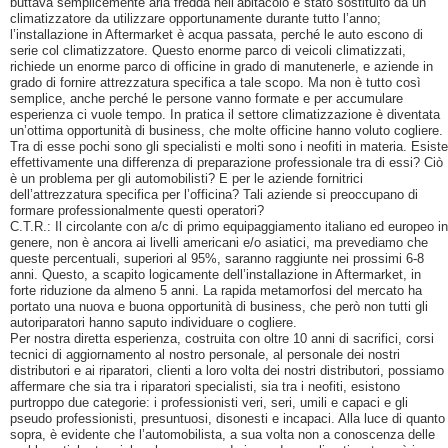
buttava semplicemente aria fredda nell’abitacolo è stato sostituito da un
climatizzatore da utilizzare opportunamente durante tutto l’anno;
l’installazione in Aftermarket è acqua passata, perché le auto escono di
serie col climatizzatore. Questo enorme parco di veicoli climatizzati,
richiede un enorme parco di officine in grado di manutenerle, e aziende in
grado di fornire attrezzatura specifica a tale scopo. Ma non è tutto così
semplice, anche perché le persone vanno formate e per accumulare
esperienza ci vuole tempo. In pratica il settore climatizzazione è diventata
un’ottima opportunità di business, che molte officine hanno voluto cogliere.
Tra di esse pochi sono gli specialisti e molti sono i neofiti in materia. Esiste
effettivamente una differenza di preparazione professionale tra di essi? Ciò
è un problema per gli automobilisti? E per le aziende fornitrici
dell’attrezzatura specifica per l’officina? Tali aziende si preoccupano di
formare professionalmente questi operatori?
C.T.R.: Il circolante con a/c di primo equipaggiamento italiano ed europeo in
genere, non è ancora ai livelli americani e/o asiatici, ma prevediamo che
queste percentuali, superiori al 95%, saranno raggiunte nei prossimi 6-8
anni. Questo, a scapito logicamente dell’installazione in Aftermarket, in
forte riduzione da almeno 5 anni. La rapida metamorfosi del mercato ha
portato una nuova e buona opportunità di business, che però non tutti gli
autoriparatori hanno saputo individuare o cogliere.
Per nostra diretta esperienza, costruita con oltre 10 anni di sacrifici, corsi
tecnici di aggiornamento al nostro personale, al personale dei nostri
distributori e ai riparatori, clienti a loro volta dei nostri distributori, possiamo
affermare che sia tra i riparatori specialisti, sia tra i neofiti, esistono
purtroppo due categorie: i professionisti veri, seri, umili e capaci e gli
pseudo professionisti, presuntuosi, disonesti e incapaci. Alla luce di quanto
sopra, è evidente che l’automobilista, a sua volta non a conoscenza delle