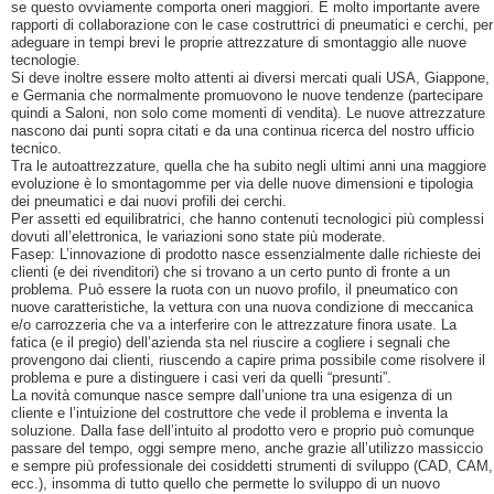
se questo ovviamente comporta oneri maggiori. È molto importante avere
rapporti di collaborazione con le case costruttrici di pneumatici e cerchi, per
adeguare in tempi brevi le proprie attrezzature di smontaggio alle nuove
tecnologie.
Si deve inoltre essere molto attenti ai diversi mercati quali USA, Giappone,
e Germania che normalmente promuovono le nuove tendenze (partecipare
quindi a Saloni, non solo come momenti di vendita). Le nuove attrezzature
nascono dai punti sopra citati e da una continua ricerca del nostro ufficio
tecnico.
Tra le autoattrezzature, quella che ha subito negli ultimi anni una maggiore
evoluzione è lo smontagomme per via delle nuove dimensioni e tipologia
dei pneumatici e dai nuovi profili dei cerchi.
Per assetti ed equilibratrici, che hanno contenuti tecnologici più complessi
dovuti all’elettronica, le variazioni sono state più moderate.
Fasep: L’innovazione di prodotto nasce essenzialmente dalle richieste dei
clienti (e dei rivenditori) che si trovano a un certo punto di fronte a un
problema. Può essere la ruota con un nuovo profilo, il pneumatico con
nuove caratteristiche, la vettura con una nuova condizione di meccanica
e/o carrozzeria che va a interferire con le attrezzature finora usate. La
fatica (e il pregio) dell’azienda sta nel riuscire a cogliere i segnali che
provengono dai clienti, riuscendo a capire prima possibile come risolvere il
problema e pure a distinguere i casi veri da quelli “presunti”.
La novità comunque nasce sempre dall’unione tra una esigenza di un
cliente e l’intuizione del costruttore che vede il problema e inventa la
soluzione. Dalla fase dell’intuito al prodotto vero e proprio può comunque
passare del tempo, oggi sempre meno, anche grazie all’utilizzo massiccio
e sempre più professionale dei cosiddetti strumenti di sviluppo (CAD, CAM,
ecc.), insomma di tutto quello che permette lo sviluppo di un nuovo