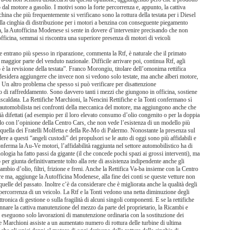
 dal motore a gasolio. I motivi sono la forte percorrenza e, appunto, la cattiva
ina che più frequentemente si verificano sono la rottura della testata per i Diesel
della cinghia di distribuzione per i motori a benzina con conseguente piegamento
za, la Autofficina Modenese si sente in dovere d’intervenire precisando che non
officina, semmai si riscontra una superiore presenza di motori di veicoli
he entrano più spesso in riparazione, commenta la Rtf, è naturale che il primato
a maggior parte del venduto nazionale. Difficile arrivare poi, continua Rtf, agli
 è la revisione della testata”. Franco Morongiu, titolare dell’omonima rettifica
desidera aggiungere che invece non si vedono solo testate, ma anche alberi motore,
. Un altro problema che spesso si può verificare per disattenzione
ido di raffreddamento. Sono davvero tanti i mezzi che giungono in officina, sostiene
rriscaldata. La Rettifiche Marchioni, la Nencini Rettifiche e la Tonti confermano sì
ll’automobilista nei confronti della meccanica del motore, ma aggiungono anche che
 difettati (ad esempio per il loro elevato consumo d’olio congenito o per la doppia
do con l’opinione della Centro Cars, che non vede l’esistenza di un modello più
quella dei Fratelli Molfetta e della Re-Mo di Palermo. Nonostante la presenza sul
re a questi “angeli custodi” dei propulsori se le auto di oggi sono più affidabili e
conferma la Au-Ve motori, l’affidabilità raggiunta nel settore automobilistico ha di
ologia ha fatto passi da gigante (il che concede pochi spazi ai grossi interventi), ma
per giunta definitivamente tolto alla rete di assistenza indipendente anche gli
cambio d’olio, filtri, frizione e freni. Anche la Rettifica Va-ba insieme con la Centro
ture ma, aggiunge la Autofficina Modenese, alla fine dei conti se queste vetture non
lle del passato. Inoltre c’è da considerare che è migliorata anche la qualità degli
a percorrenza di un veicolo. La Rtf e la Tonti vedono una netta diminuzione degli
ronica di gestione o sulla fragilità di alcuni singoli componenti. E se la rettifiche
are la cattiva manutenzione del mezzo da parte del proprietario, la Ricambi e
 si eseguono solo lavorazioni di manutenzione ordinaria con la sostituzione dei
iche Marchioni assiste a un aumentato numero di rottura delle turbine di ultima