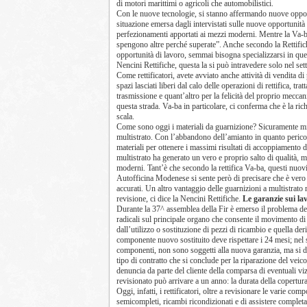
di motori marittimi o agricoli che automobilistici.
Con le nuove tecnologie, si stanno affermando nuove opportun
situazione emersa dagli intervistati sulle nuove opportunità
perfezionamenti apportati ai mezzi moderni. Mentre la Va-b
spengono altre perché superate”. Anche secondo la Rettific
opportunità di lavoro, semmai bisogna specializzarsi in quell
Nencini Rettifiche, questa la si può intravedere solo nel sett
Come rettificatori, avete avviato anche attività di vendita di
spazi lasciati liberi dal calo delle operazioni di rettifica, 
trasmissione e quant’altro per la felicità del proprio meccan
questa strada. Va-ba in particolare, ci conferma che è la ric
scala.
Come sono oggi i materiali da guarnizione? Sicuramente migli
multistrato. Con l’abbandono dell’amianto in quanto pericol
materiali per ottenere i massimi risultati di accoppiamento d
multistrato ha generato un vero e proprio salto di qualità, 
moderni. Tant’è che secondo la rettifica Va-ba, questi nuovi
Autofficina Modenese si sente però di precisare che è vero 
accurati. Un altro vantaggio delle guarnizioni a multistrato 
revisione, ci dice la Nencini Rettifiche.
Le garanzie sui la
Durante la 37^ assemblea della Fir è emerso il problema del
radicali sul principale organo che consente il movimento di u
dall’utilizzo o sostituzione di pezzi di ricambio e quella der
componente nuovo sostituito deve rispettare i 24 mesi; nel 
componenti, non sono soggetti alla nuova garanzia, ma si de
tipo di contratto che si conclude per la riparazione del veicolo
denuncia da parte del cliente della comparsa di eventuali viz
revisionato può arrivare a un anno: la durata della copertura
Oggi, infatti, i rettificatori, oltre a revisionare le varie 
semicompleti, ricambi ricondizionati e di assistere completam