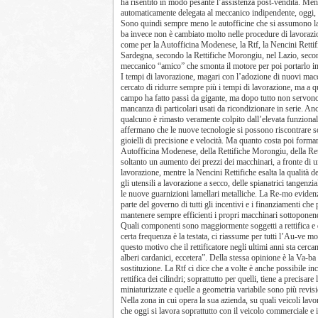
ha risentito in modo pesante l’assistenza post-vendita. Ment
automaticamente delegata al meccanico indipendente, oggi, p
Sono quindi sempre meno le autofficine che si assumono la 
ba invece non è cambiato molto nelle procedure di lavorazi
come per la Autofficina Modenese, la Rtf, la Nencini Rettifi
Sardegna, secondo la Rettifiche Morongiu, nel Lazio, secondo
meccanico “amico” che smonta il motore per poi portarlo in 
I tempi di lavorazione, magari con l’adozione di nuovi macc
cercato di ridurre sempre più i tempi di lavorazione, ma a q
campo ha fatto passi da gigante, ma dopo tutto non servono 
mancanza di particolari usati da ricondizionare in serie. An
qualcuno è rimasto veramente colpito dall’elevata funzionali
affermano che le nuove tecnologie si possono riscontrare sop
gioielli di precisione e velocità. Ma quanto costa poi forma
Autofficina Modenese, della Rettifiche Morongiu, della Rett
soltanto un aumento dei prezzi dei macchinari, a fronte di u
lavorazione, mentre la Nencini Rettifiche esalta la qualità d
gli utensili a lavorazione a secco, delle spianatrici tangenzia
le nuove guarnizioni lamellari metalliche. La Re-mo evidenzia
parte del governo di tutti gli incentivi e i finanziamenti che
mantenere sempre efficienti i propri macchinari sottoponen
Quali componenti sono maggiormente soggetti a rettifica e q
certa frequenza è la testata, ci riassume per tutti l’Au-ve mot
questo motivo che il rettificatore negli ultimi anni sta cerc
alberi cardanici, eccetera”. Della stessa opinione è la Va-ba
sostituzione. La Rtf ci dice che a volte è anche possibile i
rettifica dei cilindri; soprattutto per quelli, tiene a precisa
miniaturizzate e quelle a geometria variabile sono più revisi
Nella zona in cui opera la sua azienda, su quali veicoli l
che oggi si lavora soprattutto con il veicolo commerciale e 