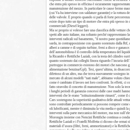
che entra più spesso in officina è sicuramente rappresentato
manutenzione del mezzo. In particolare le cause fermo macch
(cui Va-ba interviene con saldature garantite) e la rottura 
delle valvole. E proprio quando si parla di forte percorren
esiste dopo tutto un tipo di motore che entra più spesso in 
commerciali (Diesel leggeri).
Ma se proprio si volesse fare una classifica delle vetture c
spetti alle auto italiane, ma soltanto perché rappresentano l
interventi radicali sul basamento, “il nostro pane quotidiano
sarda, in contrapposizione con quanto sostenuto dalla Rtf, 
alberi a camme e di seguito turbine, freni a disco e ganasce
dell’automobilista è il controllo della temperatura del liqu
la Ricambi e Rettifiche Laziali, con la testa del cilindro su
quanto sostenuto dai colleghi finora riguardo l’incuria de
purtroppo in commercio esistono dei motori che nascono già
alimentazione benzina/Gpl). Tesi, quest’ultima, in disaccor
difettoso di un altro, ma che trova nuovamente sostegno in 
mercato di alcuni modelli “nati male”, abbiamo voluto chiede
come è cambiato il lavoro nei loro confronti. In effetti, ci 
fatto stravolto il concetto di manutenzione. Non solo la tecn
i lunghi periodi di garanzia concessi dalle case madri hanno 
interventi che le erano “istituzionalmente rimasti”, come il 
Cars sostengono la superiorità qualitativa delle attuali vet
sono controllate periodicamente si possono rompere come que
oli lubrificanti, mentre è diminuita la vita media e quindi l
interventi sulla parte meccanica del motore, ma non sull’elett
Morongiu insieme con Nencini Rettifiche continua a condann
Rettifiche Laziali e i Fratelli Molfetta ci dicono che ormai
materiali d’usura (filtri, freni, ammortizzatori) e la Rettif