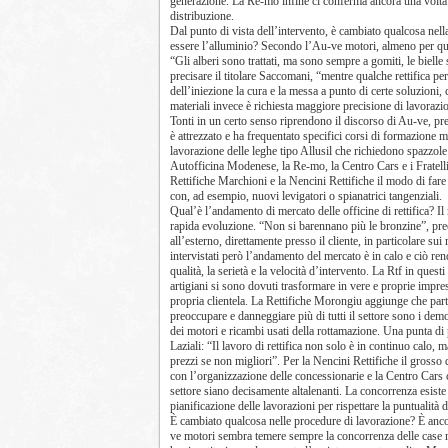
generazione. La Re-mo infine ci conferma ancora una volta c
distribuzione.
Dal punto di vista dell’intervento, è cambiato qualcosa nel
essere l’alluminio? Secondo l’Au-ve motori, almeno per quan
“Gli alberi sono trattati, ma sono sempre a gomiti, le bielle
precisare il titolare Saccomani, “mentre qualche rettifica pe
dell’iniezione la cura e la messa a punto di certe soluzioni,
materiali invece è richiesta maggiore precisione di lavorazio
Tonti in un certo senso riprendono il discorso di Au-ve, prec
è attrezzato e ha frequentato specifici corsi di formazione m
lavorazione delle leghe tipo Allusil che richiedono spazzole
Autofficina Modenese, la Re-mo, la Centro Cars e i Fratelli
Rettifiche Marchioni e la Nencini Rettifiche il modo di fare 
con, ad esempio, nuovi levigatori o spianatrici tangenziali.
Qual’è l’andamento di mercato delle officine di rettifica? Il 
rapida evoluzione. “Non si barennano più le bronzine”, prec
all’esterno, direttamente presso il cliente, in particolare s
intervistati però l’andamento del mercato è in calo e ciò r
qualità, la serietà e la velocità d’intervento. La Rtf in que
artigiani si sono dovuti trasformare in vere e proprie impres
propria clientela. La Rettifiche Morongiu aggiunge che parte
preoccupare e danneggiare più di tutti il settore sono i demo
dei motori e ricambi usati della rottamazione. Una punta di 
Laziali: “Il lavoro di rettifica non solo è in continuo calo, ma
prezzi se non migliori”. Per la Nencini Rettifiche il grosso 
con l’organizzazione delle concessionarie e la Centro Cars c
settore siano decisamente altalenanti. La concorrenza esiste
pianificazione delle lavorazioni per rispettare la puntualità 
È cambiato qualcosa nelle procedure di lavorazione? È ancor
ve motori sembra temere sempre la concorrenza delle case mad