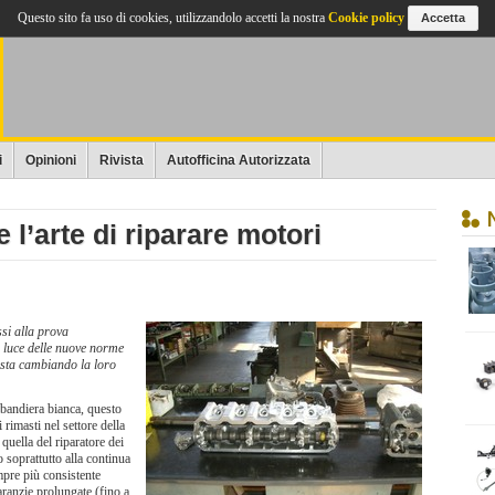
Questo sito fa uso di cookies, utilizzandolo accetti la nostra
Cookie policy
Accetta
i
Opinioni
Rivista
Autofficina Autorizzata
 e l’arte di riparare motori
ssi alla prova
a luce delle nuove norme
e sta cambiando la loro
bandiera bianca, questo
 rimasti nel settore della
quella del riparatore dei
 soprattutto alla continua
mpre più consistente
aranzie prolungate (fino a