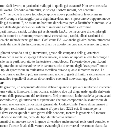
ità di lavoro, o particolari sviluppi di quelle già esistenti? Non certo rosea la
 di lavoro. Tendono a diminuire, ci spiega l’Au-ve motori, per i continui
a: “_ vero che le nuove tecnologie aprono nuove possibilità di lavoro, ma ne
he Morongiu e la maggior parte degli intervistati non si possono sviluppare nuove
e già esistenti. E, se esiste un barlume di richiesta, per la Rettifiche Marchioni e la
ore della diagnostica e dei sistemi di iniezione a controllo elettronico.
 parti, motori, cambi, turbine già revisionati? La Au-ve ha cercato di riempire gli
trattando motori e turbocompressori nuovi e revisionati, cambi, alberi cardanici di
ico che richiede pezzi già finiti. Così come l’Au-ve anche gli altri hanno intrapreso
hiesta dei clienti che ha consentito di aprire questo mercato anche se non in grande
orati secondo tutti gli intervistati, grazie alla comparsa delle guarnizioni
oso per la salute, ci spiega l’Au-ve motori, si sono sviluppate nuove tecnologie e
elle varie parti, soprattutto fra testate e monoblocco: l’avvento delle guarnizioni
migliorando considerevolmente le caratteristiche di tenuta degli “esasperati” motori
 tipi di guarnizione in multistrato metallico durano quanto il motore stesso. La
che durano molto di più, ma necessitano anche di gradi di finitura sicuramente più
metallico è quello di assenza di controlli o eventuali nuovi serraggi dopo la
vori
le garanzie, un argomento davvero delicato quando si parla di rettifiche e interventi
na vettura: il motore. In particolare, esistono due tipi di garanzie: quella derivante
ivante dalla prestazione del rettificatore. Nel primo caso, la durata della garanzia sul
secondo caso, gli interventi di riparazione che non comportano la sostituzione di
vono attenere alle disposizioni generali del Codice Civile. Punto di partenza è il
: per i rettificatori, vale il contratto d’opera (art. 2222 cc). Il termine per la
i deve essere quindi di otto giorni dalla scoperta, mentre la garanzia sul motore
 dipende soprattutto, però, dal tipo di intervento richiesto.
componenti di un motore, sono in grado di vendere anche motori revisionati completi e
ente l’utente finale della vettura evitandogli di ricorrere al meccanico, da cui la