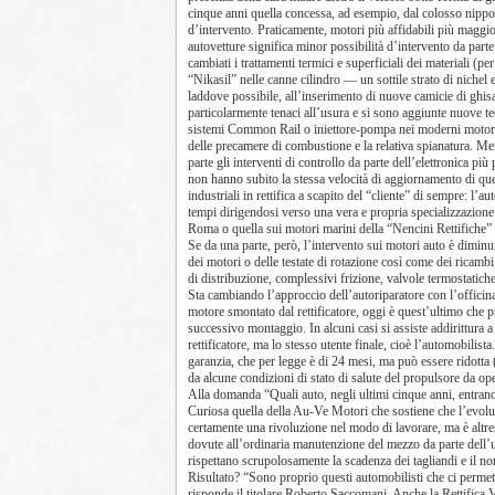
cinque anni quella concessa, ad esempio, dal colosso nippo
d’intervento. Praticamente, motori più affidabili più maggior
autovetture significa minor possibilità d’intervento da parte 
cambiati i trattamenti termici e superficiali dei materiali (
“Nikasil” nelle canne cilindro — un sottile strato di nichel 
laddove possibile, all’inserimento di nuove camicie di ghis
particolarmente tenaci all’usura e si sono aggiunte nuove te
sistemi Common Rail o iniettore-pompa nei moderni motori a g
delle precamere di combustione e la relativa spianatura. Me
parte gli interventi di controllo da parte dell’elettronica pi
non hanno subito la stessa velocità di aggiornamento di que
industriali in rettifica a scapito del “cliente” di sempre: l
tempi dirigendosi verso una vera e propria specializzazione 
Roma o quella sui motori marini della “Nencini Rettifiche” 
Se da una parte, però, l’intervento sui motori auto è diminuit
dei motori o delle testate di rotazione così come dei ricamb
di distribuzione, complessivi frizione, valvole termostatiche 
Sta cambiando l’approccio dell’autoriparatore con l’officina 
motore smontato dal rettificatore, oggi è quest’ultimo che 
successivo montaggio. In alcuni casi si assiste addirittura a
rettificatore, ma lo stesso utente finale, cioè l’automobilista
garanzia, che per legge è di 24 mesi, ma può essere ridotta 
da alcune condizioni di stato di salute del propulsore da o
Alla domanda “Quali auto, negli ultimi cinque anni, entrano p
Curiosa quella della Au-Ve Motori che sostiene che l’evol
certamente una rivoluzione nel modo di lavorare, ma è altre
dovute all’ordinaria manutenzione del mezzo da parte dell’u
rispettano scrupolosamente la scadenza dei tagliandi e il no
Risultato? “Sono proprio questi automobilisti che ci permetto
risponde il titolare Roberto Saccomani. Anche la Rettifica