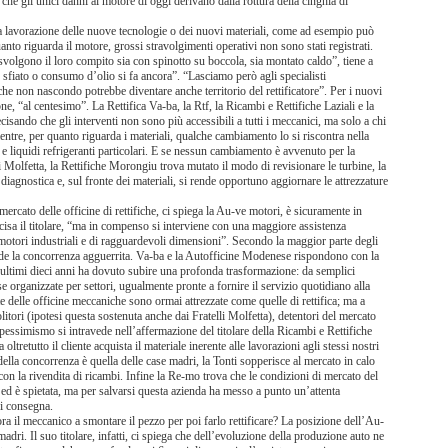
he gli unici danni al motore di oggi derivano dalla rottura della cinghia di
la lavorazione delle nuove tecnologie o dei nuovi materiali, come ad esempio può
to riguarda il motore, grossi stravolgimenti operativi non sono stati registrati.
 svolgono il loro compito sia con spinotto su boccola, sia montato caldo”, tiene a
r sfiato o consumo d’olio si fa ancora”. “Lasciamo però agli specialisti
 che non nascondo potrebbe diventare anche territorio del rettificatore”. Per i nuovi
ne, “al centesimo”. La Rettifica Va-ba, la Rtf, la Ricambi e Rettifiche Laziali e la
isando che gli interventi non sono più accessibili a tutti i meccanici, ma solo a chi
entre, per quanto riguarda i materiali, qualche cambiamento lo si riscontra nella
 e liquidi refrigeranti particolari. E se nessun cambiamento è avvenuto per la
 Molfetta, la Rettifiche Morongiu trova mutato il modo di revisionare le turbine, la
diagnostica e, sul fronte dei materiali, si rende opportuno aggiornare le attrezzature
mercato delle officine di rettifiche, ci spiega la Au-ve motori, è sicuramente in
isa il titolare, “ma in compenso si interviene con una maggiore assistenza
ui motori industriali e di ragguardevoli dimensioni”. Secondo la maggior parte degli
ende la concorrenza agguerrita. Va-ba e la Autofficine Modenese rispondono con la
sti ultimi dieci anni ha dovuto subire una profonda trasformazione: da semplici
e organizzate per settori, ugualmente pronte a fornire il servizio quotidiano alla
 delle officine meccaniche sono ormai attrezzate come quelle di rettifica; ma a
litori (ipotesi questa sostenuta anche dai Fratelli Molfetta), detentori del mercato
pessimismo si intravede nell’affermazione del titolare della Ricambi e Rettifiche
 oltretutto il cliente acquista il materiale inerente alle lavorazioni agli stessi nostri
della concorrenza è quella delle case madri, la Tonti sopperisce al mercato in calo
on la rivendita di ricambi. Infine la Re-mo trova che le condizioni di mercato del
 ed è spietata, ma per salvarsi questa azienda ha messo a punto un’attenta
di consegna.
a il meccanico a smontare il pezzo per poi farlo rettificare? La posizione dell’Au-
ri. Il suo titolare, infatti, ci spiega che dell’evoluzione della produzione auto ne