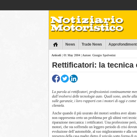
Collins
News
Trade News
Approfondiment
Articoli
| 01 May 2004 | Autore: Giorgio Spolverini
Rettificatori: la tecnica
La parola ai rettificatori, professionisti continuamente me
dall’evolversi delle tecnologie auto. Quali sono, anche all
sulle garanzie, i loro rapporti con i motori di oggi e com
clientela.
Anche quando il più usurato dei motori sembra aver alzato 
non rappresenta certo un problema per gli ultimi veri tecnici
riparazione meccanica: i rettificatori. Una professione però, 
motori, che sta soffrendo un leggero periodo di crisi dovuto
evoluzione dell’automobile, al suo miglioramento e alla se
presenza della casa madre dietro il veicolo sotto forma di g