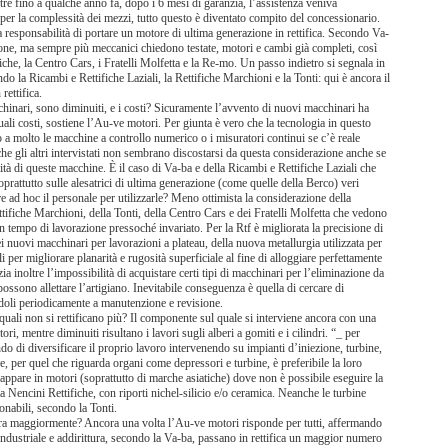
re fino a qualche anno fa, dopo i 6 mesi di garanzia, l’assistenza veniva
er la complessità dei mezzi, tutto questo è diventato compito del concessionario.
responsabilità di portare un motore di ultima generazione in rettifica. Secondo Va-
one, ma sempre più meccanici chiedono testate, motori e cambi già completi, così
che, la Centro Cars, i Fratelli Molfetta e la Re-mo. Un passo indietro si segnala in
 la Ricambi e Rettifiche Laziali, la Rettifiche Marchioni e la Tonti: qui è ancora il
rettifica.
hinari, sono diminuiti, e i costi? Sicuramente l’avvento di nuovi macchinari ha
uali costi, sostiene l’Au-ve motori. Per giunta è vero che la tecnologia in questo
a molto le macchine a controllo numerico o i misuratori continui se c’è reale
che gli altri intervistati non sembrano discostarsi da questa considerazione anche se
tà di queste macchine. È il caso di Va-ba e della Ricambi e Rettifiche Laziali che
rattutto sulle alesatrici di ultima generazione (come quelle della Berco) veri
re ad hoc il personale per utilizzarle? Meno ottimista la considerazione della
ifiche Marchioni, della Tonti, della Centro Cars e dei Fratelli Molfetta che vedono
n tempo di lavorazione pressoché invariato. Per la Rtf è migliorata la precisione di
ei nuovi macchinari per lavorazioni a plateau, della nuova metallurgia utilizzata per
li per migliorare planarità e rugosità superficiale al fine di alloggiare perfettamente
 inoltre l’impossibilità di acquistare certi tipi di macchinari per l’eliminazione da
 possono allettare l’artigiano. Inevitabile conseguenza è quella di cercare di
doli periodicamente a manutenzione e revisione.
uali non si rettificano più? Il componente sul quale si interviene ancora con una
ori, mentre diminuiti risultano i lavori sugli alberi a gomiti e i cilindri. “_ per
ando di diversificare il proprio lavoro intervenendo su impianti d’iniezione, turbine,
 e, per quel che riguarda organi come depressori e turbine, è preferibile la loro
ncappare in motori (soprattutto di marche asiatiche) dove non è possibile eseguire la
re la Nencini Rettifiche, con riporti nichel-silicio e/o ceramica. Neanche le turbine
onabili, secondo la Tonti.
avora maggiormente? Ancora una volta l’Au-ve motori risponde per tutti, affermando
industriale e addirittura, secondo la Va-ba, passano in rettifica un maggior numero