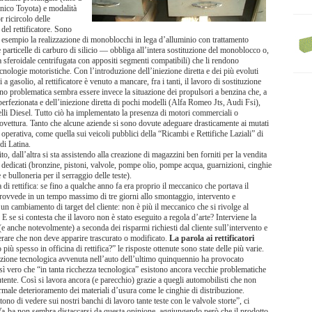
nico Toyota) e modalità
 ricircolo delle
del rettificatore. Sono
per esempio la realizzazione di monoblocchi in lega d’alluminio con trattamento
e particelle di carburo di silicio — obbliga all’intera sostituzione del monoblocco o,
a sferoidale centrifugata con appositi segmenti compatibili) che li rendono
cnologie motoristiche. Con l’introduzione dell’iniezione diretta e dei più evoluti
asolio, al rettificatore è venuto a mancare, fra i tanti, il lavoro di sostituzione
no problematica sembra essere invece la situazione dei propulsori a benzina che, a
ù perfezionata e dell’iniezione diretta di pochi modelli (Alfa Romeo Jts, Audi Fsi),
lli Diesel. Tutto ciò ha implementato la presenza di motori commerciali o
’autovettura. Tanto che alcune aziende si sono dovute adeguare drasticamente ai mutati
operativa, come quella sui veicoli pubblici della “Ricambi e Rettifiche Laziali” di
di Latina.
o, dall’altra si sta assistendo alla creazione di magazzini ben forniti per la vendita
i dedicati (bronzine, pistoni, valvole, pompe olio, pompe acqua, guarnizioni, cinghie
e bulloneria per il serraggio delle teste).
di rettifica: se fino a qualche anno fa era proprio il meccanico che portava il
provvede in un tempo massimo di tre giorni allo smontaggio, intervento e
 un cambiamento di target del cliente: non è più il meccanico che si rivolge al
. E se si contesta che il lavoro non è stato eseguito a regola d’arte? Interviene la
(e anche notevolmente) a seconda dei risparmi richiesti dal cliente sull’intervento e
perare che non deve apparire trascurato o modificato.
La parola ai rettificatori
iù spesso in officina di rettifica?” le risposte ottenute sono state delle più varie.
uzione tecnologica avvenuta nell’auto dell’ultimo quinquennio ha provocato
sì vero che “in tanta ricchezza tecnologica” esistono ancora vecchie problematiche
tente. Così si lavora ancora (e parecchio) grazie a quegli automobilisti che non
rmale deterioramento dei materiali d’usura come le cinghie di distribuzione.
no di vedere sui nostri banchi di lavoro tante teste con le valvole storte”, ci
 Va-ba non sembra distaccarsi da questa opinione, aggiungendo però che il prodotto