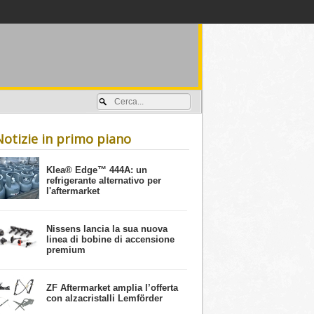
Accedi / registrati
Notizie in primo piano
​Klea® Edge™ 444A: un
refrigerante alternativo per
l'aftermarket
Nissens lancia la sua nuova
linea di bobine di accensione
premium
ZF Aftermarket amplia l’offerta
con alzacristalli Lemförder