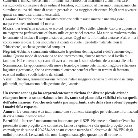
Cancelli:
L’utilizzo dei sistemi informatici ha permesso ai distributori Giadi di elevare il
servizio delle consegne e degli ordini al fornitori, ottimizzando al massimo il magazzino, che
si traduce in una riduzione di costi in generale e una maggiore efficienza. Negli anni a venire
queste saranno discriminanti essenziali.
Corona:
Dovrebbe portare a un’ottimizzazione delle risorse umane e una maggiore
trasparenza nei confronti del mercato.
Mazza:
Per trent’anni abbiamo evaso col “pronto” il 96% delle richieste. Ciò presupponeva
un magazzino perfettamente calibrato sulle esigenze del mercato. Ma tutto si evolveva molto
lentamente: ci lasciava il tempo di stare al passo. Oggi no. L’informatica aiuta senz’altro, ma i
codici sono esplosi. E per soddisfare il cliente ci vuole il prodotto materiale, non le
“chiacchere”, anche se gestite dal computer.
Negrini:
Abbiamo sicuramente ottimizzato la gestione dei magazzini e dell’evasione degli
ordini. Questo modo di operare ha se non incrementato, almeno mantenuto il livello di
fatturato. Nel contempo speriamo di aver aumentato la soddisfazione della nostra clientela.
Scammacca:
Le applicazioni delle nuove tecnologie hanno determinato maggiore efficienza
logistica e gestionale, che ha consentito di ottenere benefici effetti in termini di fatturato,
evasioni ordini e soddisfazione dei clienti.
Vicini:
Efficienza, razionalizzazione, tempestività e maggiore capacità di evasione in tempi
più rapidi, miglioramento nella gestione degli acquisti.
Un recente sondaggio ha sorprendentemente rivelato che diverse piccole aziende
ritengono internet sostanzialmente inutile, tanto sul piano della visibilità che su quello
dell’informazione. Voi, che siete entità più importanti, siete della stessa idea? Spiegate
i motivi della risposta.
Amura:
L’e-commerce è da tutti ritenuto uno strumento strategico per veicolare informazioni
di varia natura in tempo reale.
Baruffaldi:
Internet è uno strumento importante per il B2B. Nel mese di Ottobre Ovam ha
presentato il suo progetto di e-commerce. La nostra opinione è che questo progetto possa
coinvolgere da subito il 20-25% dei nostri clienti e mirando all’obiettivo del 30-35% degli
ordini processati. Le aziende che non ritengono strategico questo tipo di strumento