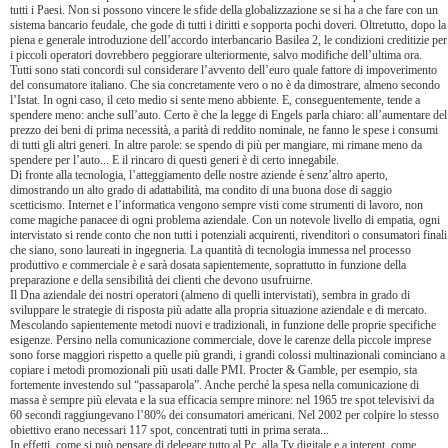
tutti i Paesi. Non si possono vincere le sfide della globalizzazione se si ha a che fare con un
sistema bancario feudale, che gode di tutti i diritti e sopporta pochi doveri. Oltretutto, dopo la
piena e generale introduzione dell’accordo interbancario Basilea 2, le condizioni creditizie per
i piccoli operatori dovrebbero peggiorare ulteriormente, salvo modifiche dell’ultima ora.
Tutti sono stati concordi sul considerare l’avvento dell’euro quale fattore di impoverimento
del consumatore italiano. Che sia concretamente vero o no è da dimostrare, almeno secondo
l’Istat. In ogni caso, il ceto medio si sente meno abbiente. E, conseguentemente, tende a
spendere meno: anche sull’auto. Certo è che la legge di Engels parla chiaro: all’aumentare del
prezzo dei beni di prima necessità, a parità di reddito nominale, ne fanno le spese i consumi
di tutti gli altri generi. In altre parole: se spendo di più per mangiare, mi rimane meno da
spendere per l’auto... E il rincaro di questi generi è di certo innegabile.
Di fronte alla tecnologia, l’atteggiamento delle nostre aziende è senz’altro aperto,
dimostrando un alto grado di adattabilità, ma condito di una buona dose di saggio
scetticismo. Internet e l’informatica vengono sempre visti come strumenti di lavoro, non
come magiche panacee di ogni problema aziendale. Con un notevole livello di empatia, ogni
intervistato si rende conto che non tutti i potenziali acquirenti, rivenditori o consumatori finali
che siano, sono laureati in ingegneria. La quantità di tecnologia immessa nel processo
produttivo e commerciale è e sarà dosata sapientemente, soprattutto in funzione della
preparazione e della sensibilità dei clienti che devono usufruirne.
Il Dna aziendale dei nostri operatori (almeno di quelli intervistati), sembra in grado di
sviluppare le strategie di risposta più adatte alla propria situazione aziendale e di mercato.
Mescolando sapientemente metodi nuovi e tradizionali, in funzione delle proprie specifiche
esigenze. Persino nella comunicazione commerciale, dove le carenze della piccole imprese
sono forse maggiori rispetto a quelle più grandi, i grandi colossi multinazionali cominciano a
copiare i metodi promozionali più usati dalle PMI. Procter & Gamble, per esempio, sta
fortemente investendo sul “passaparola”. Anche perché la spesa nella comunicazione di
massa è sempre più elevata e la sua efficacia sempre minore: nel 1965 tre spot televisivi da
60 secondi raggiungevano l’80% dei consumatori americani. Nel 2002 per colpire lo stesso
obiettivo erano necessari 117 spot, concentrati tutti in prima serata...
In effetti, come si può pensare di delegare tutto al Pc, alla Tv digitale e a interent, come