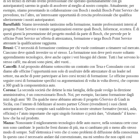
di sei tecnici di elevato livello professionale che operano quotidianamente con gli
autoriparatori) saremo in grado di assolvere al meglio al nostro compito. Attualmente, per
esempio, stiamo presentando in collaborazione con Bosch i moduli Bosch-Point Service che
prevedono, tra l’altro, un’interessante opportunità di crescita professionale che qualifica
ulteriormente i nostri autoriparatori.
Baruffaldi:
Stiamo investendo tantissimo nella formazione, tramite professionisti interni al
progetto Point Service e tramite organizzazioni esterne quali Bosch, Informcar, eccetera. È di
questi giorni la presentazione del progetto moduli da parte di Bosch, che prevede per le
officine Point Service un’offerta di attrezzatura, formazione e targa Bosch Point Service
attestante la qualificazione raggiunta.
Bruni:
C’è necessità di formazione continua per chi vuole continuare a rimanere sul mercato.
Ciascuno deve quindi investire su sé stesso. La formazione non deve però essere soltanto
apprendimento tecnologico, deve anche capire i veri bisogni del cliente. Tutti i bar servono lo
stesso caffè, ma alcuni sono pieni, altri vuoti...
Cancelli:
A tal proposito abbiamo sottoscritto un contratto con Texa e Consulauto con cui
diamo alle officine l’opportunità non solo di usufruire delle attrezzature di un leader nel
settore, ma anche di poter partecipare ai loro corsi tecnici di formazione. Le officine possono
seguire corsi di formazione specifici su argomentazioni di volta in volta diversi, che coprono
a 360 gradi la componentistica auto.
Corona:
La seconda società che detiene la mia famiglia, della quale svolgo la direzione
amministrativa, è un concessionario Bosch. Noi, per esempio, facciamo formazione dagli
inizi degli anni ’80. Da qualche mese abbiamo attivato il progetto GService di Giadi in
Sicilia, con l’intento di fidelizzare al nostro partner GStore (rivenditore) i suoi clienti
autoriparatori. Questo compito sarà suddiviso tra la nostre strutture formative (tecnici, aula,
officina) e l’aiuto importante che ogni singolo fornitore ci potrà dare, “sfruttando” il know-
how che ha sul prodotto.
Mazza:
Nonostante il miglioramento tecnologico delle auto nuove, nella sostanza certe cose
non sono cambiate: le pasticche freni durano di più, ma si cambiano più o meno allo stesso
modo di sempre. Sull’elettronica è vero che ci sono problemi di diffusione della conoscenza.
In questo caso è necessario andare dal convenzionato, ma mi sembra che non capiti così