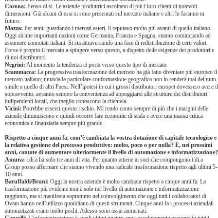
Corona:
Penso di sì. Le aziende produttrici ascoltano di più i loro clienti di notevoli
dimensioni. Già alcuni di essi si sono presentati sul mercato italiano e altri lo faranno in
futuro.
Mazza:
Per anni, guardando i mercati esteri, li reputavo molto più avanti di quello italiano.
Oggi alcune importanti nazioni come Germania, Francia e Spagna, stanno cominciando ad
assumere connotati italiani. Si sta attraversando una fase di redistribuzione di certi valori.
Forse è proprio il mercato a spingere verso questo, a dispetto delle esigenze dei produttori e
di noi distributori.
Negrini:
Al momento la tendenza ci porta verso questo tipo di mercato.
Scammacca:
La progressiva trasformazione del mercato ha già fatto diventare più europeo il
mercato italiano; tuttavia la particolare conformazione geografica non lo renderà mai del tutto
simile a quello di altri Paesi. Nell’ipotesi in cui i grossi distributori europei dovessero avere il
sopravvento, avranno sempre la convenienza ad appoggiarsi alle strutture dei distributori
indipendenti locali, che meglio conoscono la clientela.
Vicini:
Potrebbe esserci questo rischio. Mi rendo conto sempre di più che i margini delle
aziende diminuiscono e quindi occorre fare economie di scala e avere una massa critica
economica e finanziaria sempre più grande.
Rispetto a cinque anni fa, com’è cambiata la vostra dotazione di capitale tecnologico e
la relativa gestione del processo produttivo: molto, poco o per nulla? E, nei prossimi
anni, contate di aumentare ulteriormente il livello di automazione e informatizzazione?
Amura:
i.di.a ha solo tre anni di vita. Per quanto attiene ai soci che compongono i.di.a
Group posso affermare che stanno vivendo una radicale trasformazione rispetto agli ultimi 5-
10 anni.
Baruffaldi/Bruni:
Oggi la nostra azienda è molto cambiata rispetto a cinque anni fa. La
trasformazione più evidente non è solo nel livello di automazione e informatizzazione
raggiunto, ma si manifesta soprattutto nel coinvolgimento che oggi tutti i collaboratori di
Ovam hanno nell’utilizzo quotidiano di questi strumenti. Cinque anni fa i processi aziendali
automatizzati erano molto pochi. Adesso sono assai aumentati.