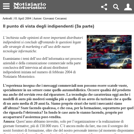
Articoli
| 01 April 2004 | Autore: Giovanni Ceccaroni
Il punto di vista degli indipendenti (3a parte)
L’inchiesta sulle opinioni di nove importanti distributori
indipendenti si conclude affrontando le questioni legate
alle strategie di marketing e all’uso delle nuove
tecnologie informatiche.
Esaminiamo i temi dell’uso dell’informatica nei processi
aziendali e della comunicazione commerciale nella parte
conclusiva dell’intervista ad alcuni distributori
indipendenti iniziata nel numero di febbraio 2004 di
Notiziario Motoristico.
L’esperienza insegna che i messaggi commerciali non possono essere scatole vuote,
specialmente in un settore come quello automobilistico. Occorre qualità del prodotto
ma anche del servizio reso dal riparatore. La tecnologia che caratterizza oggi anche i
modelli di auto più modesti somiglia più a quella di un aereo da turismo che a quella
di un auto media di 20 anni fa. Siamo proprio sicuri che tutti i meccanici siano
all’altezza? State facendo qualcosa, e che cosa, per la formazione, soprattutto per quel
che riguarda l’elettronica? In fondo le case auto lo stanno facendo, proprio per
accaparrarsi l’assistenza post-vendita.
Amura:
Quest’anno abbiamo investito, solo per l’organizzazione e la realizzazione di
giornate formative, più di 150.000 euro. C’è ancora molto da fare, ma con il sostegno dei
nostri fornitori di formazione, oltre che del nostro personale interno (al momento disponiamo