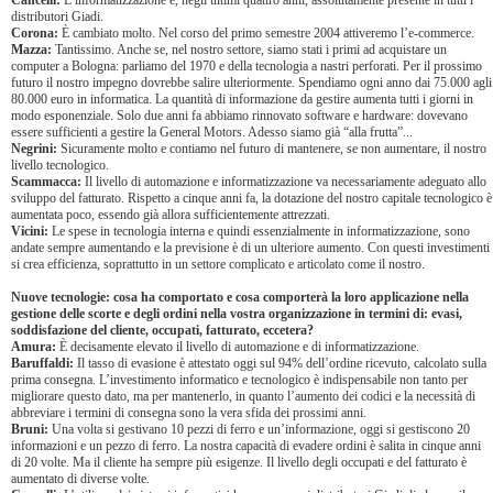
Cancelli:
L’informatizzazione è, negli ultimi quattro anni, assolutamente presente in tutti i
distributori Giadi.
Corona:
È cambiato molto. Nel corso del primo semestre 2004 attiveremo l’e-commerce.
Mazza:
Tantissimo. Anche se, nel nostro settore, siamo stati i primi ad acquistare un
computer a Bologna: parliamo del 1970 e della tecnologia a nastri perforati. Per il prossimo
futuro il nostro impegno dovrebbe salire ulteriormente. Spendiamo ogni anno dai 75.000 agli
80.000 euro in informatica. La quantità di informazione da gestire aumenta tutti i giorni in
modo esponenziale. Solo due anni fa abbiamo rinnovato software e hardware: dovevano
essere sufficienti a gestire la General Motors. Adesso siamo già “alla frutta”...
Negrini:
Sicuramente molto e contiamo nel futuro di mantenere, se non aumentare, il nostro
livello tecnologico.
Scammacca:
Il livello di automazione e informatizzazione va necessariamente adeguato allo
sviluppo del fatturato. Rispetto a cinque anni fa, la dotazione del nostro capitale tecnologico è
aumentata poco, essendo già allora sufficientemente attrezzati.
Vicini:
Le spese in tecnologia interna e quindi essenzialmente in informatizzazione, sono
andate sempre aumentando e la previsione è di un ulteriore aumento. Con questi investimenti
si crea efficienza, soprattutto in un settore complicato e articolato come il nostro.
Nuove tecnologie: cosa ha comportato e cosa comporterà la loro applicazione nella
gestione delle scorte e degli ordini nella vostra organizzazione in termini di: evasi,
soddisfazione del cliente, occupati, fatturato, eccetera?
Amura:
È decisamente elevato il livello di automazione e di informatizzazione.
Baruffaldi:
Il tasso di evasione è attestato oggi sul 94% dell’ordine ricevuto, calcolato sulla
prima consegna. L’investimento informatico e tecnologico è indispensabile non tanto per
migliorare questo dato, ma per mantenerlo, in quanto l’aumento dei codici e la necessità di
abbreviare i termini di consegna sono la vera sfida dei prossimi anni.
Bruni:
Una volta si gestivano 10 pezzi di ferro e un’informazione, oggi si gestiscono 20
informazioni e un pezzo di ferro. La nostra capacità di evadere ordini è salita in cinque anni
di 20 volte. Ma il cliente ha sempre più esigenze. Il livello degli occupati e del fatturato è
aumentato di diverse volte.