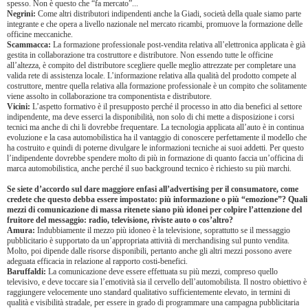
spesso. Non è questo che “fa mercato”...
Negrini:
Come altri distributori indipendenti anche la Giadi, società della quale siamo parte
integrante e che opera a livello nazionale nel mercato ricambi, promuove la formazione delle
officine meccaniche.
Scammacca:
La formazione professionale post-vendita relativa all’elettronica applicata è già
gestita in collaborazione tra costruttore e distributore. Non essendo tutte le officine
all’altezza, è compito del distributore scegliere quelle meglio attrezzate per completare una
valida rete di assistenza locale. L’informazione relativa alla qualità del prodotto compete al
costruttore, mentre quella relativa alla formazione professionale è un compito che solitamente
viene assolto in collaborazione tra componentista e distributore.
Vicini:
L’aspetto formativo è il presupposto perché il processo in atto dia benefici al settore
indipendente, ma deve esserci la disponibilità, non solo di chi mette a disposizione i corsi
tecnici ma anche di chi li dovrebbe frequentare. La tecnologia applicata all’auto è in continua
evoluzione e la casa automobilistica ha il vantaggio di conoscere perfettamente il modello che
ha costruito e quindi di poterne divulgare le informazioni tecniche ai suoi addetti. Per questo
l’indipendente dovrebbe spendere molto di più in formazione di quanto faccia un’officina di
marca automobilistica, anche perché il suo background tecnico è richiesto su più marchi.
Se siete d’accordo sul dare maggiore enfasi all’advertising per il consumatore, come
credete che questo debba essere impostato: più informazione o più “emozione”? Quali
mezzi di comunicazione di massa ritenete siano più idonei per colpire l’attenzione del
fruitore del messaggio: radio, televisione, riviste auto o cos’altro?
Amura:
Indubbiamente il mezzo più idoneo è la televisione, soprattutto se il messaggio
pubblicitario è supportato da un’appropriata attività di merchandising sul punto vendita.
Molto, poi dipende dalle risorse disponibili, pertanto anche gli altri mezzi possono avere
adeguata efficacia in relazione al rapporto costi-benefici.
Baruffaldi:
La comunicazione deve essere effettuata su più mezzi, compreso quello
televisivo, e deve toccare sia l’emotività sia il cervello dell’automobilista. Il nostro obiettivo è
raggiungere velocemente uno standard qualitativo sufficientemente elevato, in termini di
qualità e visibilità stradale, per essere in grado di programmare una campagna pubblicitaria