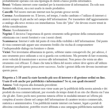
probabilmente operano con una tipologia di clienti a basso profilo informatico.
Bruni:
Vediamo internet come standard per la trasmissione di informazioni. Da solo non
fornisce soluzioni, sta a noi usarlo in modo produttivo.
Cancelli:
Nel nostro mercato internet non ha portato grosse novità.
Corona:
Assolutamente no. Il lavoro, nel tempo, è molto cambiato e l’utilizzo di internet ci
aiuterà sempre di più anche nel campo dell’informazione. Per trasmettere dall’aggiornamento
a catalogo alla news tecnica con immediatezza. Sono dei “plus” che devono essere tenuti in
debita considerazione.
Mazza:
Assolutamente sì.
Negrini:
È decisiva l’importanza di questo strumento nella gestione della comunicazione
ottimizzata con i nostri fornitori e con i nostri clienti.
Scammacca:
Internet è utile dal punto di vista della visibilità e dell’informazione. Dal punto
di vista commerciale appare uno strumento freddo che rischia di compromettere
l’indispensabile dialogo tra fornitore e cliente.
Vicini:
Noi investiamo abbastanza in questo, sebbene siamo consapevoli che, per adesso, è
uno strumento poco utilizzato a cui si guarda con scetticismo. Ma permette di fare economia,
avere velocità di trasmissione e accesso alle informazioni. Non penso che esista un altro
strumento così efficace. È chiaro che tutta la filiera del nostro settore deve aprirsi all’utilizzo
di internet perché questo possa avere successo. Anche i gestori della rete devono incentivare
questo passo.
Rispetto a 5-10 anni fa state facendo più uso di internet e di gestione ordini on-line.
Usate il web anche per pubblicità e informazione? Se sì, con quali riscontri?
Amura:
Vedi risposta alla domanda precedente.
Baruffaldi:
Al momento internet non viene usato per la pubblicità della nostra azienda e dei
prodotti da essa commercializzati, pur essendo da tempo dotati di un sito che illustra sia l’una
che gli altri. Entro pochi mesi potremo tuttavia offrire in modalità intranet un’offerta più
completa al nostro cliente nel campo dell’informazione di carattere tecnico-commerciale,
statistica e amministrativa. Una pubblicità tramite internet con banner, legati a portali di
altissima consultazione, potrebbe essere abbinata a una campagna pubblicitaria nazionale