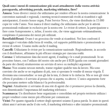
Quali sono i mezzi di comunicazione più usati attualmente dalla vostra attività:
passaparola, advertising postale, marketing telefonico, fiere?
Amura:
Sono diversi i mezzi che utilizziamo per rendere efficace la nostra comunicazione: le
convention nazionali e regionali, i meeting tecnici/commerciali rivolti ai ricambisti e agli
autoriparatori, il nostro house organ, Point Service News, che viene distribuito in 15.000
copie tre volte l’anno. Non manca il direct mailing che utilizziamo anche per le attività
promozionali realizzate in esclusiva per la nostra rete. Le riviste di settore, la partecipazione a
fiere come Autopromotec e, infine, il nostro sito, che viene aggiornato settimanalmente,
completano il panorama dei mezzi più utilizzati.
Baruffaldi/Bruni:
Ovam è un grossista che vende ai ricambisti. Nei loro confronti il
messaggio è veicolato dalla forza di vendita, col supporto pubblicitario e promozionale su
riviste di settore. Usiamo molto anche il mailing.
Cancelli:
Utilizziamo le riviste per la comunicazione nazionale. Regionalmente, in accordo
con il distributore, affiniamo la più efficace strategia per ciascuna realtà.
Corona:
L’informazione data dai nostri agenti, il mailing e le e-mail promozionali. In un
prossimo futuro, con l’utilizzo del nostro sito anche per il B2B (guida con contatti giornalieri
da parte dei clienti) struttureremo un servizio di news su molteplici argomenti.
Mazza:
Non usiamo nessun metodo, tranne regalare qualche tuta da lavoro. Ma sono
convinto che anche se ne regaliamo di più, non si spostano le vendite di mezza virgola. È
diventata una consuetudine: se non gli dai la tuta, il cliente te lo rinfaccia. Ma se non gli viene
offerto il prodotto e il servizio al prezzo che si aspetta, va altrove. L’unico argomento forte
che possiamo mettere sulla bilancia è la professionalità.
Negrini:
Attualmente ci serviamo di una rete di agenti che ci promuove presso la clientela,
non dimenticando l’importanza del marketing telefonico.
Scammacca:
Un distributore bene organizzato e consolidato nel proprio territorio utilizza i
propri venditori come mezzo più efficiente per comunicare.
Vicini:
Per quanto riguarda il settore degli operatori usiamo il passa parola. In aiuto in questi
ultimi anni è arrivato anche il sito web, il marketing telefonico e altre iniziative promozionali.