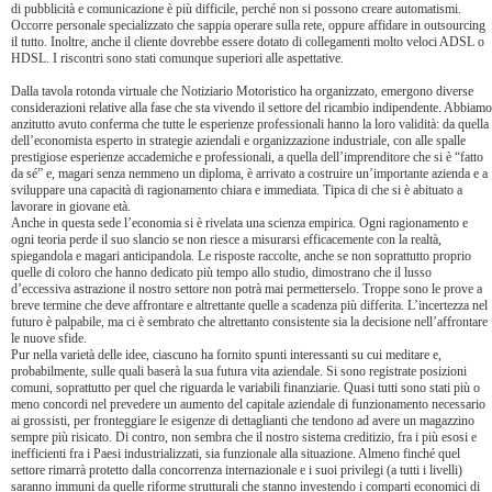
di pubblicità e comunicazione è più difficile, perché non si possono creare automatismi.
Occorre personale specializzato che sappia operare sulla rete, oppure affidare in outsourcing
il tutto. Inoltre, anche il cliente dovrebbe essere dotato di collegamenti molto veloci ADSL o
HDSL. I riscontri sono stati comunque superiori alle aspettative.
Dalla tavola rotonda virtuale che Notiziario Motoristico ha organizzato, emergono diverse
considerazioni relative alla fase che sta vivendo il settore del ricambio indipendente. Abbiamo
anzitutto avuto conferma che tutte le esperienze professionali hanno la loro validità: da quella
dell’economista esperto in strategie aziendali e organizzazione industriale, con alle spalle
prestigiose esperienze accademiche e professionali, a quella dell’imprenditore che si è “fatto
da sé” e, magari senza nemmeno un diploma, è arrivato a costruire un’importante azienda e a
sviluppare una capacità di ragionamento chiara e immediata. Tipica di che si è abituato a
lavorare in giovane età.
Anche in questa sede l’economia si è rivelata una scienza empirica. Ogni ragionamento e
ogni teoria perde il suo slancio se non riesce a misurarsi efficacemente con la realtà,
spiegandola e magari anticipandola. Le risposte raccolte, anche se non soprattutto proprio
quelle di coloro che hanno dedicato più tempo allo studio, dimostrano che il lusso
d’eccessiva astrazione il nostro settore non potrà mai permetterselo. Troppe sono le prove a
breve termine che deve affrontare e altrettante quelle a scadenza più differita. L’incertezza nel
futuro è palpabile, ma ci è sembrato che altrettanto consistente sia la decisione nell’affrontare
le nuove sfide.
Pur nella varietà delle idee, ciascuno ha fornito spunti interessanti su cui meditare e,
probabilmente, sulle quali baserà la sua futura vita aziendale. Si sono registrate posizioni
comuni, soprattutto per quel che riguarda le variabili finanziarie. Quasi tutti sono stati più o
meno concordi nel prevedere un aumento del capitale aziendale di funzionamento necessario
ai grossisti, per fronteggiare le esigenze di dettaglianti che tendono ad avere un magazzino
sempre più risicato. Di contro, non sembra che il nostro sistema creditizio, fra i più esosi e
inefficienti fra i Paesi industrializzati, sia funzionale alla situazione. Almeno finché quel
settore rimarrà protetto dalla concorrenza internazionale e i suoi privilegi (a tutti i livelli)
saranno immuni da quelle riforme strutturali che stanno investendo i comparti economici di