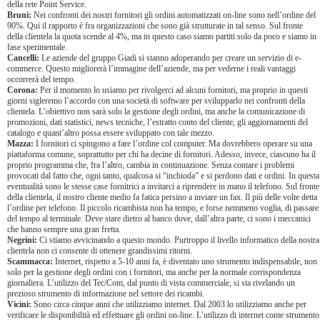
della rete Point Service.
Bruni:
Nei confronti dei nostri fornitori gli ordini automatizzati on-line sono nell’ordine del
90%. Qui il rapporto è fra organizzazioni che sono già strutturate in tal senso. Sul fronte
della clientela la quota scende al 4%, ma in questo caso siamo partiti solo da poco e siamo in
fase sperimentale.
Cancelli:
Le aziende del gruppo Giadi si stanno adoperando per creare un servizio di e-
commerce. Questo migliorerà l’immagine dell’aziende, ma per vederne i reali vantaggi
occorrerà del tempo.
Corona:
Per il momento lo usiamo per rivolgerci ad alcuni fornitori, ma proprio in questi
giorni sigleremo l’accordo con una società di software per svilupparlo nei confronti della
clientela. L’obiettivo non sarà solo la gestione degli ordini, ma anche la comunicazione di
promozioni, dati statistici, news tecniche, l’estratto conto del cliente, gli aggiornamenti del
catalogo e quant’altro possa essere sviluppato con tale mezzo.
Mazza:
I fornitori ci spingono a fare l’ordine col computer. Ma dovrebbero operare su una
piattaforma comune, soprattutto per chi ha decine di fornitori. Adesso, invece, ciascuno ha il
proprio programma che, fra l’altro, cambia in continuazione. Senza contare i problemi
provocati dal fatto che, ogni tanto, qualcosa si “inchioda” e si perdono dati e ordini. In questa
eventualità sono le stesse case fornitrici a invitarci a riprendere in mano il telefono. Sul fronte
della clientela, il nostro cliente medio fa fatica persino a inviare un fax. Il più delle volte detta
l’ordine per telefono. Il piccolo ricambista non ha tempo, e forse nemmeno voglia, di passare
del tempo al terminale. Deve stare dietro al banco dove, dall’altra parte, ci sono i meccanici
che hanno sempre una gran fretta.
Negrini:
Ci stiamo avvicinando a questo mondo. Purtroppo il livello informatico della nostra
clientela non ci consente di ottenere grandissimi ritorni.
Scammacca:
Internet, rispetto a 5-10 anni fa, è diventato uno strumento indispensabile, non
solo per la gestione degli ordini con i fornitori, ma anche per la normale corrispondenza
giornaliera. L’utilizzo del Tec/Com, dal punto di vista commerciale, si sta rivelando un
prezioso strumento di informazione nel settore dei ricambi.
Vicini:
Sono circa cinque anni che utilizziamo internet. Dal 2003 lo utilizziamo anche per
verificare le disponibilità ed effettuare gli ordini on-line. L’utilizzo di internet come strumento