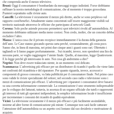
che comprenda anche il mezzo televisivo.
Bruni:
Oggi il consumatore è bombardato da messaggi troppo indistinti. Forse dobbiamo
raffinare la nostra metodologia di comunicazione, che al momento è troppo grossolana.
Punterei soprattutto sulle riviste auto.
Cancelli:
La televisione è sicuramente il mezzo più diretto, anche se sono perplesso sul
rapporto costi/benefici. Attualmente siamo concentrati sull’essere maggiorente visibili sul
territorio nazionale attraverso le officine che partecipano al network Giadi.
Corona:
Solo poche aziende possono permettersi spot televisivi rivolti all’automobilista. Al
momento dobbiamo utilizzare media meno costosi. Non credo, inoltre, che un concetto debba
escludere l’altro.
Mazza:
L’unica cosa che il privato recepisce immediatamente è la durata della garanzia
dell’auto. Le Case stanno giocando questa carta perché, sostanzialmente, gli costa poco.
Sanno che, in linea di massima, nei primi due-cinque anni i guasti sono rari. Oltretutto i
tagliandi se li fanno pagare profumatamente... Sui ricambi, invece, non spenderei una lira da
nessuna parte, se voglio raggiungere l’utente finale. Quello, al massimo, legge Quattroruote.
E lo legge perché gli interessano le auto. Noi cosa gli andremmo a dire?
Negrini:
Non deve essere tralasciato niente, in un momento così delicato.
Scammacca:
L’advertising più efficace per un distributore di ricambi è quello che viene fatto
nei confronti del ricambista e del riparatore. Per quanto riguarda, invece, accessori e
componenti di grosso consumo, va fatta pubblicità per il consumatore finale. Nel primo caso
sono valide le riviste specializzate del settore; nel secondo caso radio e televisione sono i
mezzi di comunicazione più efficaci. L’advertising per i riparatori i consumatori deve basarsi
su una corretta informazione commerciale. La comunicazione è uno strumento indispensabile
per lo sviluppo dei fatturati; tuttavia, in assenza di un organo ufficiale che tuteli e rappresenti
gli interessi di tutti gli operatori indipendenti, la semplice informazione locale è insufficiente
per incrementare i consumi dei ricambi di qualità equivalente.
Vicini:
La televisione sicuramente è il mezzo più efficace e più facilmente assimilabile,
insieme ad altre forme di comunicazione più mirate. Comunque non sarà facile catturare
l’attenzione dell’automobilista su un aspetto così lontano dal suo desiderio e motivazione di
acquisto.