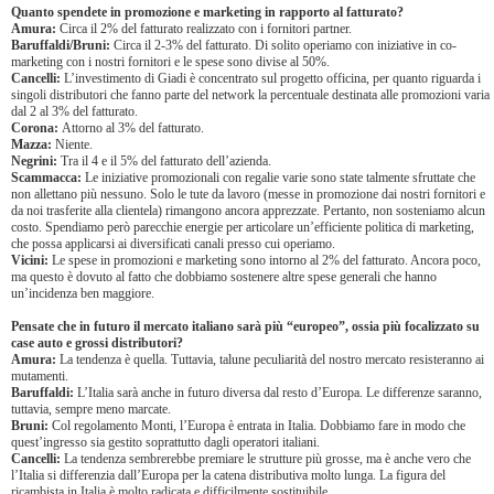
Quanto spendete in promozione e marketing in rapporto al fatturato?
Amura:
Circa il 2% del fatturato realizzato con i fornitori partner.
Baruffaldi/Bruni:
Circa il 2-3% del fatturato. Di solito operiamo con iniziative in co-
marketing con i nostri fornitori e le spese sono divise al 50%.
Cancelli:
L’investimento di Giadi è concentrato sul progetto officina, per quanto riguarda i
singoli distributori che fanno parte del network la percentuale destinata alle promozioni varia
dal 2 al 3% del fatturato.
Corona:
Attorno al 3% del fatturato.
Mazza:
Niente.
Negrini:
Tra il 4 e il 5% del fatturato dell’azienda.
Scammacca:
Le iniziative promozionali con regalie varie sono state talmente sfruttate che
non allettano più nessuno. Solo le tute da lavoro (messe in promozione dai nostri fornitori e
da noi trasferite alla clientela) rimangono ancora apprezzate. Pertanto, non sosteniamo alcun
costo. Spendiamo però parecchie energie per articolare un’efficiente politica di marketing,
che possa applicarsi ai diversificati canali presso cui operiamo.
Vicini:
Le spese in promozioni e marketing sono intorno al 2% del fatturato. Ancora poco,
ma questo è dovuto al fatto che dobbiamo sostenere altre spese generali che hanno
un’incidenza ben maggiore.
Pensate che in futuro il mercato italiano sarà più “europeo”, ossia più focalizzato su
case auto e grossi distributori?
Amura:
La tendenza è quella. Tuttavia, talune peculiarità del nostro mercato resisteranno ai
mutamenti.
Baruffaldi:
L’Italia sarà anche in futuro diversa dal resto d’Europa. Le differenze saranno,
tuttavia, sempre meno marcate.
Bruni:
Col regolamento Monti, l’Europa è entrata in Italia. Dobbiamo fare in modo che
quest’ingresso sia gestito soprattutto dagli operatori italiani.
Cancelli:
La tendenza sembrerebbe premiare le strutture più grosse, ma è anche vero che
l’Italia si differenzia dall’Europa per la catena distributiva molto lunga. La figura del
ricambista in Italia è molto radicata e difficilmente sostituibile.