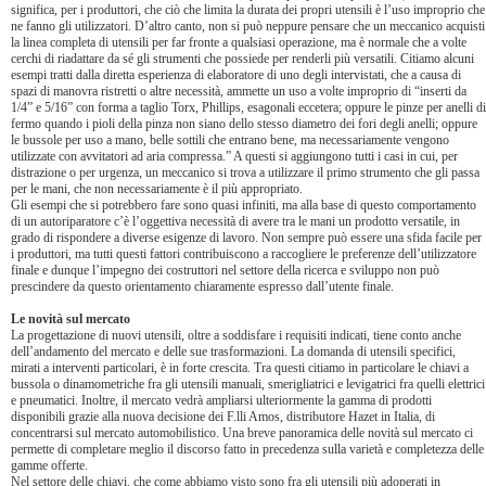
significa, per i produttori, che ciò che limita la durata dei propri utensili è l’uso improprio che
ne fanno gli utilizzatori. D’altro canto, non si può neppure pensare che un meccanico acquisti
la linea completa di utensili per far fronte a qualsiasi operazione, ma è normale che a volte
cerchi di riadattare da sé gli strumenti che possiede per renderli più versatili. Citiamo alcuni
esempi tratti dalla diretta esperienza di elaboratore di uno degli intervistati, che a causa di
spazi di manovra ristretti o altre necessità, ammette un uso a volte improprio di “inserti da
1/4” e 5/16” con forma a taglio Torx, Phillips, esagonali eccetera; oppure le pinze per anelli di
fermo quando i pioli della pinza non siano dello stesso diametro dei fori degli anelli; oppure
le bussole per uso a mano, belle sottili che entrano bene, ma necessariamente vengono
utilizzate con avvitatori ad aria compressa.” A questi si aggiungono tutti i casi in cui, per
distrazione o per urgenza, un meccanico si trova a utilizzare il primo strumento che gli passa
per le mani, che non necessariamente è il più appropriato.
Gli esempi che si potrebbero fare sono quasi infiniti, ma alla base di questo comportamento
di un autoriparatore c’è l’oggettiva necessità di avere tra le mani un prodotto versatile, in
grado di rispondere a diverse esigenze di lavoro. Non sempre può essere una sfida facile per
i produttori, ma tutti questi fattori contribuiscono a raccogliere le preferenze dell’utilizzatore
finale e dunque l’impegno dei costruttori nel settore della ricerca e sviluppo non può
prescindere da questo orientamento chiaramente espresso dall’utente finale.
Le novità sul mercato
La progettazione di nuovi utensili, oltre a soddisfare i requisiti indicati, tiene conto anche
dell’andamento del mercato e delle sue trasformazioni. La domanda di utensili specifici,
mirati a interventi particolari, è in forte crescita. Tra questi citiamo in particolare le chiavi a
bussola o dinamometriche fra gli utensili manuali, smerigliatrici e levigatrici fra quelli elettrici
e pneumatici. Inoltre, il mercato vedrà ampliarsi ulteriormente la gamma di prodotti
disponibili grazie alla nuova decisione dei F.lli Amos, distributore Hazet in Italia, di
concentrarsi sul mercato automobilistico. Una breve panoramica delle novità sul mercato ci
permette di completare meglio il discorso fatto in precedenza sulla varietà e completezza delle
gamme offerte.
Nel settore delle chiavi, che come abbiamo visto sono fra gli utensili più adoperati in