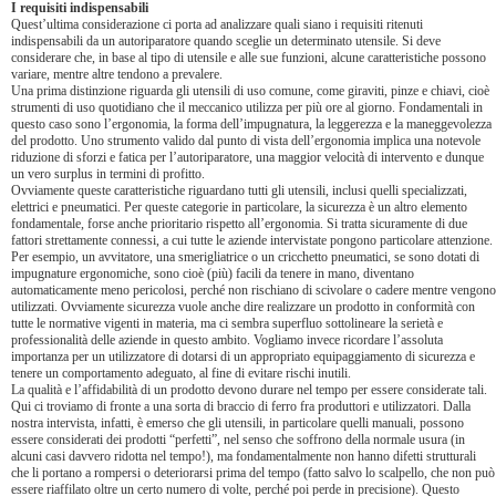
I requisiti indispensabili
Quest’ultima considerazione ci porta ad analizzare quali siano i requisiti ritenuti
indispensabili da un autoriparatore quando sceglie un determinato utensile. Si deve
considerare che, in base al tipo di utensile e alle sue funzioni, alcune caratteristiche possono
variare, mentre altre tendono a prevalere.
Una prima distinzione riguarda gli utensili di uso comune, come giraviti, pinze e chiavi, cioè
strumenti di uso quotidiano che il meccanico utilizza per più ore al giorno. Fondamentali in
questo caso sono l’ergonomia, la forma dell’impugnatura, la leggerezza e la maneggevolezza
del prodotto. Uno strumento valido dal punto di vista dell’ergonomia implica una notevole
riduzione di sforzi e fatica per l’autoriparatore, una maggior velocità di intervento e dunque
un vero surplus in termini di profitto.
Ovviamente queste caratteristiche riguardano tutti gli utensili, inclusi quelli specializzati,
elettrici e pneumatici. Per queste categorie in particolare, la sicurezza è un altro elemento
fondamentale, forse anche prioritario rispetto all’ergonomia. Si tratta sicuramente di due
fattori strettamente connessi, a cui tutte le aziende intervistate pongono particolare attenzione.
Per esempio, un avvitatore, una smerigliatrice o un cricchetto pneumatici, se sono dotati di
impugnature ergonomiche, sono cioè (più) facili da tenere in mano, diventano
automaticamente meno pericolosi, perché non rischiano di scivolare o cadere mentre vengono
utilizzati. Ovviamente sicurezza vuole anche dire realizzare un prodotto in conformità con
tutte le normative vigenti in materia, ma ci sembra superfluo sottolineare la serietà e
professionalità delle aziende in questo ambito. Vogliamo invece ricordare l’assoluta
importanza per un utilizzatore di dotarsi di un appropriato equipaggiamento di sicurezza e
tenere un comportamento adeguato, al fine di evitare rischi inutili.
La qualità e l’affidabilità di un prodotto devono durare nel tempo per essere considerate tali.
Qui ci troviamo di fronte a una sorta di braccio di ferro fra produttori e utilizzatori. Dalla
nostra intervista, infatti, è emerso che gli utensili, in particolare quelli manuali, possono
essere considerati dei prodotti “perfetti”, nel senso che soffrono della normale usura (in
alcuni casi davvero ridotta nel tempo!), ma fondamentalmente non hanno difetti strutturali
che li portano a rompersi o deteriorarsi prima del tempo (fatto salvo lo scalpello, che non può
essere riaffilato oltre un certo numero di volte, perché poi perde in precisione). Questo