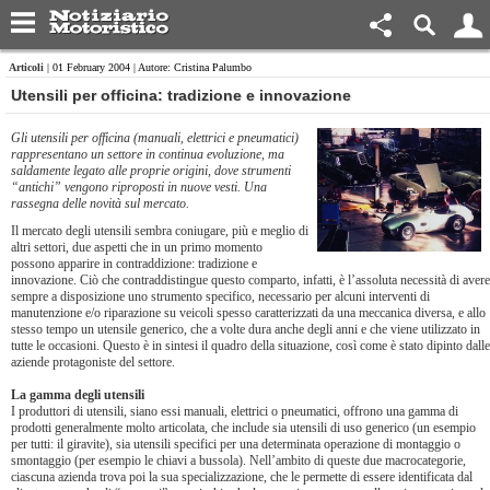
Articoli
| 01 February 2004 | Autore: Cristina Palumbo
Utensili per officina: tradizione e innovazione
Gli utensili per officina (manuali, elettrici e pneumatici)
rappresentano un settore in continua evoluzione, ma
saldamente legato alle proprie origini, dove strumenti
“antichi” vengono riproposti in nuove vesti. Una
rassegna delle novità sul mercato.
Il mercato degli utensili sembra coniugare, più e meglio di
altri settori, due aspetti che in un primo momento
possono apparire in contraddizione: tradizione e
innovazione. Ciò che contraddistingue questo comparto, infatti, è l’assoluta necessità di avere
sempre a disposizione uno strumento specifico, necessario per alcuni interventi di
manutenzione e/o riparazione su veicoli spesso caratterizzati da una meccanica diversa, e allo
stesso tempo un utensile generico, che a volte dura anche degli anni e che viene utilizzato in
tutte le occasioni. Questo è in sintesi il quadro della situazione, così come è stato dipinto dalle
aziende protagoniste del settore.
La gamma degli utensili
I produttori di utensili, siano essi manuali, elettrici o pneumatici, offrono una gamma di
prodotti generalmente molto articolata, che include sia utensili di uso generico (un esempio
per tutti: il giravite), sia utensili specifici per una determinata operazione di montaggio o
smontaggio (per esempio le chiavi a bussola). Nell’ambito di queste due macrocategorie,
ciascuna azienda trova poi la sua specializzazione, che le permette di essere identificata dal