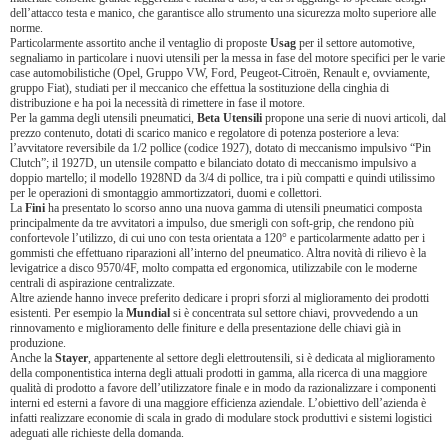
dell’attacco testa e manico, che garantisce allo strumento una sicurezza molto superiore alle
norme.
Particolarmente assortito anche il ventaglio di proposte
Usag
per il settore automotive,
segnaliamo in particolare i nuovi utensili per la messa in fase del motore specifici per le varie
case automobilistiche (Opel, Gruppo VW, Ford, Peugeot-Citroën, Renault e, ovviamente,
gruppo Fiat), studiati per il meccanico che effettua la sostituzione della cinghia di
distribuzione e ha poi la necessità di rimettere in fase il motore.
Per la gamma degli utensili pneumatici,
Beta Utensili
propone una serie di nuovi articoli, dal
prezzo contenuto, dotati di scarico manico e regolatore di potenza posteriore a leva:
l’avvitatore reversibile da 1/2 pollice (codice 1927), dotato di meccanismo impulsivo “Pin
Clutch”; il 1927D, un utensile compatto e bilanciato dotato di meccanismo impulsivo a
doppio martello; il modello 1928ND da 3/4 di pollice, tra i più compatti e quindi utilissimo
per le operazioni di smontaggio ammortizzatori, duomi e collettori.
La
Fini
ha presentato lo scorso anno una nuova gamma di utensili pneumatici composta
principalmente da tre avvitatori a impulso, due smerigli con soft-grip, che rendono più
confortevole l’utilizzo, di cui uno con testa orientata a 120° e particolarmente adatto per i
gommisti che effettuano riparazioni all’interno del pneumatico. Altra novità di rilievo è la
levigatrice a disco 9570/4F, molto compatta ed ergonomica, utilizzabile con le moderne
centrali di aspirazione centralizzate.
Altre aziende hanno invece preferito dedicare i propri sforzi al miglioramento dei prodotti
esistenti. Per esempio la
Mundial
si è concentrata sul settore chiavi, provvedendo a un
rinnovamento e miglioramento delle finiture e della presentazione delle chiavi già in
produzione.
Anche la
Stayer
, appartenente al settore degli elettroutensili, si è dedicata al miglioramento
della componentistica interna degli attuali prodotti in gamma, alla ricerca di una maggiore
qualità di prodotto a favore dell’utilizzatore finale e in modo da razionalizzare i componenti
interni ed esterni a favore di una maggiore efficienza aziendale. L’obiettivo dell’azienda è
infatti realizzare economie di scala in grado di modulare stock produttivi e sistemi logistici
adeguati alle richieste della domanda.