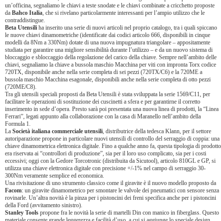
un’officina, segnaliamo le chiavi a teste snodate e le chiavi combinate a cricchetto proposte
da
Bahco Italia
, che si rivelano particolarmente interessanti per l’ampio utilizzo che le
contraddistingue.
Beta Utensili
ha inserito una serie di nuovi articoli nel proprio catalogo, tra i quali spiccano
le nuove chiavi dinamometriche (identificate dai codici articolo 666, disponibili in cinque
modelli da 8Nm a 330Nm) dotate di una nuova impugnatura triangolare – appositamente
studiata per garantire una migliore sensibilità durante l’utilizzo – e da un nuovo sistema di
bloccaggio e sbloccaggio della regolazione del carico della chiave. Sempre nell’ambito delle
chiavi, segnaliamo la chiave a bussola maschio Macchina per viti con impronta Torx codice
720TX, disponibile anche nella serie completa di sei pezzi (720TX/C6) e la 720ME a
bussola maschio Macchina esagonale, disponibili anche nella serie completa di otto pezzi
(720ME/C8).
Tra gli utensili speciali proposti da Beta Utensili è stata sviluppata la serie 1569/C11, per
facilitare le operazioni di sostituzione dei cuscinetti a sfera e per garantirne il corretto
inserimento in sede d’opera. Presto sarà poi presentata una nuova linea di prodotti, la “Linea
Ferrari”, legati appunto alla collaborazione con la casa di Maranello nell’ambito della
Formula 1.
La
Società italiana commerciale utensili
, distributrice della tedesca Klann, per il settore
autoriparazione propone in particolare nuovi utensili di controllo del serraggio di coppia: una
chiave dinamometrica elettronica digitale. Fino a qualche anno fa, questa tipologia di prodotto
era riservata ai “controllori di produzione”, sia per il loro uso complicato, sia per i costi
eccessivi; oggi con la Gedore Torcotronic (distribuita da Sicutool), articolo 810GL e GP, si
utilizza una chiave elettronica digitale con precisione +/-1% nel campo di serraggio 30-
300Nm veramente semplice ed economica.
Una rivisitazione di uno strumento classico come il giravite è il nuovo modello proposto da
Facom
: un giravite dinamometrico per smontare le valvole dei pneumatici con sensore senza
rovinarle. Un’altra novità è la pinza per i pistoncini dei freni specifica anche per i pistoncini
della Ford (avvitamento sinistro).
Stanley Tools
propone fra le novità la serie di martelli Din con manico in fiberglass. Questo
materiale consente grande leggerezza e facilità d’uso, a cui si aggiunge lo speciale design