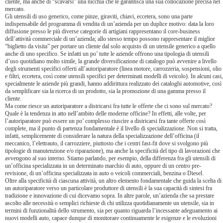
cliente, ma anche di “scavarsi” una nicchia che le garantisca una sua collocazione precisa nel
mercato.
Gli utensili di uso generico, come pinze, giraviti, chiavi, eccetera, sono una parte
indispensabile del programma di vendita di un’azienda per un duplice motivo: data la loro
diffusione presso le più diverse categorie di artigiani rappresentano il core-business
dell’attività commerciale di un’azienda; allo stesso tempo possono rappresentare il miglior
“biglietto da visita” per portare un cliente dal solo acquisto di un utensile generico a quello
anche di uno specifico. Se infatti un po’ tutte le aziende offrono una tipologia di utensili
d’uso quotidiano molto simile, la grande diversificazione di catalogo può avvenire a livello
degli strumenti specifici offerti all’autoriparatore (linea motore, carrozzeria, sospensioni, olio
e filtri, eccetera, così come utensili specifici per determinati modelli di veicolo). In alcuni casi,
specialmente le aziende più grandi, hanno addirittura realizzato dei cataloghi automotive, così
da semplificare sia la ricerca di un prodotto, sia la promozione di una gamma presso il
cliente.
Ma come riesce un autoriparatore a districarsi fra tutte le offerte che ci sono sul mercato?
Quale è la tendenza in atto nell’ambito delle moderne officine? In effetti, alle volte, per
l’autoriparatore può essere un po’ complesso riuscire a districarsi fra tante offerte così
complete, ma il punto di partenza fondamentale è il livello di specializzazione. Non si tratta,
infatti, semplicemente di considerare la natura della specializzazione dell’officina (il
meccanico, l’elettrauto, il carrozziere, piuttosto che i centri fast-fit dove si svolgono più
tipologie di manutenzione e/o riparazione), ma anche la specificità del tipo di lavorazioni che
avvengono al suo interno. Stiamo parlando, per esempio, della differenza fra gli utensili di
un’officina specializzata in un determinato marchio di auto, oppure di un centro pre-
revisione, di un’officina specializzata in auto o veicoli commerciali, benzina o Diesel.
Oltre alla specificità di ciascuna attività, un altro elemento fondamentale che guida la scelta di
un autoriparatore verso un particolare produttore di utensili è la sua capacità di sintesi fra
tradizione e innovazione di cui dicevamo sopra. In altre parole, un’azienda che sa prestare
ascolto alle necessità o semplici richieste di chi utilizza quotidianamente un utensile, sia in
termini di funzionalità dello strumento, sia per quanto riguarda l’incessante adeguamento ai
nuovi modelli auto, capace dunque di monitorare continuamente le esigenze e le evoluzioni