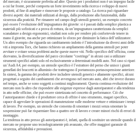
del mercato, è sicuramente preferita ad altre. Questo per i produttori non è un impegno facile
a cui far fronte, perché comporta un forte investimento nella ricerca e sviluppo di nuovi
prodotti, al fine di ampliare e rinnovare le proposte a catalogo. La ricerca può riguardare
diversi aspetti: dai materiali utilizzati al design, dalla produzione alla funzionalità, dalla
sicurezza alla praticità. Per rimanere nel campo degli utensili generici, un esempio concreto
può essere l’evoluzione dell’impugnatura dei giravite: si è passati dalla semplice plastica a
materiali più sofisticati e a prova di rottura, da un’impugnatura caratterizzata da semplici
scanalature a design ergonomici, studiati non solo per rendere più confortevole tenere in
mano il giravite, ma anche per ottimizzare lo sforzo per diminuire la fatica dell’utilizzatore.
Un altro esempio che riguarda un cambiamento indotto è l’introduzione da diversi anni delle
viti a impronta Torx, che hanno richiesto un ampliamento della gamma utensili per poter
avvitare e svitare senza problemi anche queste nuove viti. Nello specifico dell’officina, come
dicevamo, la diversificazione del parco circolante “costringe” in alcuni casi a utilizzare
strumenti specifici adatti solo ed esclusivamente a determinati modelli auto. Nel caso si ripari
un’Audi A4, per esempio, un utensile specifico è l’estrattore del perno che unisce i giunti
gemellati dei braccetti in alluminio che trattengono il portamozzo-portasospensione anteriore.
In sintesi, la gamma dei prodotti deve includere utensili generici e altamente specifici, alcuni
progettati a seguito dei cambiamenti che avvengono nel mercato auto, altri che invece durano
nel tempo, anche se sono soggetti a continui miglioramenti. Questa continua evoluzione del
mercato non fa altro che rispondere alle esigenze espresse dagli autoriparatori e alla tendenza
in atto nelle officine, che può essere sintetizzata nel concetto di performance. Ciò che
l’autoriparatore chiede e il produttore cerca di offrire è uno strumento, magari specifico,
capace di agevolare le operazioni di manutenzione sulle moderne vetture e ottimizzare i tempi
di lavoro. Per esempio, un utensile che consenta di smontare i mozzi senza smontare la
sospensione può far risparmiare fino a quattro ore di lavoro e creare minori rischi di errori di
montaggio.
La tendenza in atto presso gli autoriparatori è, infatti, quella di sostituire un utensile quando il
mercato ne propone uno tecnologicamente più avanzato, che offre maggiori garanzie di
sicurezza, affidabilità e prestazioni.