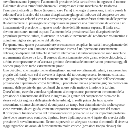
sovralimentazione è proprio l’aumento di pressione della carica fresca in ingresso al motore.
Dal punto di vista termofluidodinamico il compressore è una macchina che trasforma
l’energia cinetica di un fluido (in questo caso l’aria) in energia di pressione; in altre parole la
colonna d’aria in arrivo dal sistema di aspirazione giunge all’imbocco del compressore con
una determinata velocità e con una pressione pari a quella atmosferica diminuita delle perdite
fluidodinamiche. Il passaggio nel compressore ne provoca una diminuzione di velocità e un
innalzamento di pressione. In questo modo viene definitivamente superato il limite a cui
devono sottostare i motori aspirati; l’aumento della pressione sul lato di aspirazione del
propulsore permette, infatti, di ottenere un sensibile incremento del rendimento volumetrico e
quindi un miglior riempimento del cilindro.
Per quanto tutto questo possa sembrare estremamente semplice, in realtà l’accoppiamento del
turbocompressore con il motore a combustione interna è un’operazione estremamente
delicata; ciò dipende dal fatto che il motore alternativo e il turbocompressore sono macchine
estremamente diverse tra loro. Il corretto dimensionamento delle giranti e delle chiocciole, di
turbina e compressore, e un’accurata gestione elettronica del motore hanno permesso oggi di
ottenere propulsori turbo estremamente pronti.
Uno dei difetti che maggiormente attanagliano i motori sovralimentati, infatti, è rappresentato
proprio dal ritardo con cui si avverte la risposta del turbocompressore, fenomeno chiamato,
in gergo, turbolag. In pratica nel momento in cui il pilota preme sul pedale dell’acceleratore,
provocando l’apertura del corpo farfallato, il propulsore inizia a prendere giri; ciò provoca un
aumento delle portate dei gas combusti che a loro volta mettono in azione la turbina.
Quest’ultima, essendo vincolata rigidamente al compressore, permette un incremento della
pressione di alimentazione dell’aria in ingresso (la girante del compressore ruota con la
stessa velocità angolare della girante della turbina); in realtà prima che tutto questo
meccanismo si inneschi nei modi dovuti passa un tempo ben determinato che molto spesso
viene avvertito, da chi guida, come un temporaneo mancamento di prontezza del motore.
Il principio di funzionamento del turbocompressore porta con sé alcuni importanti problemi
che è bene tenere sotto controllo; il primo, forse il più importante, è legato alla crescita della
pressione di sovralimentazione. Se non si prevede un adeguato sistema di controllo il sistema
raggiungerebbe situazioni di funzionamento molto critiche (pressioni troppo elevate) che