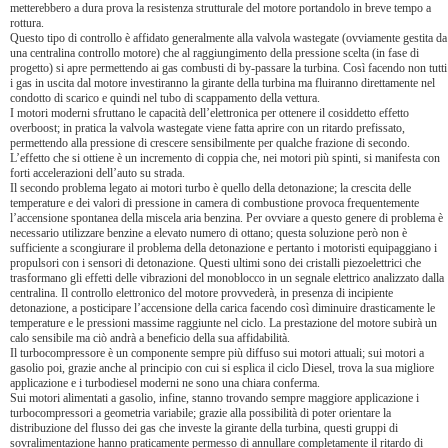
metterebbero a dura prova la resistenza strutturale del motore portandolo in breve tempo a
rottura.
Questo tipo di controllo è affidato generalmente alla valvola wastegate (ovviamente gestita da
una centralina controllo motore) che al raggiungimento della pressione scelta (in fase di
progetto) si apre permettendo ai gas combusti di by-passare la turbina. Così facendo non tutti
i gas in uscita dal motore investiranno la girante della turbina ma fluiranno direttamente nel
condotto di scarico e quindi nel tubo di scappamento della vettura.
I motori moderni sfruttano le capacità dell’elettronica per ottenere il cosiddetto effetto
overboost; in pratica la valvola wastegate viene fatta aprire con un ritardo prefissato,
permettendo alla pressione di crescere sensibilmente per qualche frazione di secondo.
L’effetto che si ottiene è un incremento di coppia che, nei motori più spinti, si manifesta con
forti accelerazioni dell’auto su strada.
Il secondo problema legato ai motori turbo è quello della detonazione; la crescita delle
temperature e dei valori di pressione in camera di combustione provoca frequentemente
l’accensione spontanea della miscela aria benzina. Per ovviare a questo genere di problema è
necessario utilizzare benzine a elevato numero di ottano; questa soluzione però non è
sufficiente a scongiurare il problema della detonazione e pertanto i motoristi equipaggiano i
propulsori con i sensori di detonazione. Questi ultimi sono dei cristalli piezoelettrici che
trasformano gli effetti delle vibrazioni del monoblocco in un segnale elettrico analizzato dalla
centralina. Il controllo elettronico del motore provvederà, in presenza di incipiente
detonazione, a posticipare l’accensione della carica facendo così diminuire drasticamente le
temperature e le pressioni massime raggiunte nel ciclo. La prestazione del motore subirà un
calo sensibile ma ciò andrà a beneficio della sua affidabilità.
Il turbocompressore è un componente sempre più diffuso sui motori attuali; sui motori a
gasolio poi, grazie anche al principio con cui si esplica il ciclo Diesel, trova la sua migliore
applicazione e i turbodiesel moderni ne sono una chiara conferma.
Sui motori alimentati a gasolio, infine, stanno trovando sempre maggiore applicazione i
turbocompressori a geometria variabile; grazie alla possibilità di poter orientare la
distribuzione del flusso dei gas che investe la girante della turbina, questi gruppi di
sovralimentazione hanno praticamente permesso di annullare completamente il ritardo di