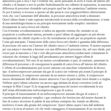
atmosferica pari a circa 1 bar è evidente che, anche pensando di avere il vuoto all’interno del
cilindro e di limitare a zero le perdite fluidodinamiche nei collettori di aspirazione, la massima
differenza di pressione sfruttabile sarà proprio quel bar che caratterizza l’ambiente esterno.
Se poi il motore si trovasse a operare ad alta quota le cose peggiorerebbero ulteriormente
visto che, con l’aumentare dell’altitudine, la pressione atmosferica tende a diminuire.
Quest’ultimo limite è stato superato introducendo la tecnica della sovralimentazione; si tratta
di una metodologia basata su un principio teoricamente molto semplice: introdurre
forzatamente la carica fresca nel cilindro.
Con il termine sovralimentazione si indica un apposito sistema che, montato su un
propulsore a combustione interna, permette a quest’ultimo di raggiungere un più elevato
riempimento dei cilindri rispetto a ciò che normalmente accade per un propulsore aspirato.
Come già anticipato, l’immissione della carica fresca nel cilindro è garantita dalla differenza
di pressione che nasce tra l’interno del cilindro stesso e l’ambiente esterno. Il motore aspirato
per sua natura è vincolato a lavorare con una differenza di pressione che, nel caso ideale, può
essere pari al massimo a 1 bar e cioè alla pressione atmosferica (tralasciamo volutamente le
soluzioni che sfruttano le leggi dell’aerodinamica per ottenere leggeri effetti di
sovralimentazione). Nel caso di un motore sovralimentato si può, al contrario, aumentare la
differenza di pressione e di conseguenza la quantità di carica fresca all’interno del cilindro.
L’effetto di sovralimentazione può essere ottenuto con macchine volumetriche di diverso
tipo: il turbocompressore azionato dai gas di scarico (ne vedremo più avanti il principio di
funzionamento), il compressore azionato da un motore esterno e, infine, il compressore
mosso direttamente dall’albero motore attraverso l’uso di particolari rinvii dentati o a cinghia.
Sebbene quest’ultima soluzione sia ancora oggi adottata da alcuni costruttori (vedi ad
esempio la Mini Cooper S) la stragrande maggioranza dei motori sovralimentati fa uso
dell’ormai affermatissimo turbocompressore a gas di scarico.
Il principio di funzionamento di un turbocompressore azionato dai gas di scarico è
concettualmente piuttosto semplice; i gas combusti che fuoriescono dal motore durante la
fase di scarico investono le palette di una turbina centripeta che, tramite un alberino,
trasferisce il moto alla girante del compressore. Quest’ultimo aspira l’aria dall’ambiente
esterno e la invia al motore; ciò che rende vantaggioso il funzionamento di un circuito di