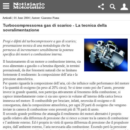
Articoli
| 01 June 2004 | Autore: Giacomo Piana
Turbocompressorea gas di scarico - La tecnica della
sovralimentazione
Pregi e difetti del turbocompressore a gas di scarico;
presentazione tecnica di una metodologia che ha
permesso di incrementare sensibilmente la potenza
specifica dei motori a combustione interna.
Il funzionamento di un motore a combustione interna, sia
esso alimentato a gasolio o a benzina dipende, in termini
prestazionali, da due fenomeni naturali che ne limitano
fortemente il rendimento: la composizione dell’aria e la
pressione atmosferica.
Per quanto riguarda la composizione dell’aria, ciò che influisce sulle performance del motore
è la quantità di ossigeno (in peso al 20% circa). Se si tiene conto poi che l’azoto, presente
invece in grande quantità, non partecipa attivamente al fenomeno della combustione, si
capisce immediatamente come ci sia uno spreco in volume all’interno della carica fresca
immessa nel motore. Il combustibile per bruciare, infatti, necessita di ossigeno e di
conseguenza, data la composizione atmosferica, per ogni 20 parti di ossigeno che vengono
inviate in camera di combustione sono presenti più di 78 parti di azoto.
Il secondo grande problema che attanaglia il rendimento dei motori alternativi è proprio
quello relativo alla differenza di pressione che si riesce a creare tra la camera di combustione
e l’ambiente esterno. Ed è proprio in virtù di questa differenza di pressione che il propulsore
aspira, dall’ambiente esterno, l’aria necessaria alla combustione. Essendo però la pressione