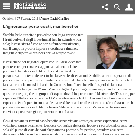
Opinioni
| 07 February 2019 | Autore: David Giardino
L'ignoranza porta costi, mai benefici
Sarebbe bello riuscire a prevedere con largo anticipo tutti
i frutti derivanti dagli investimenti fatti in azienda e non
solo; la cosa sicura è che se non si fanno investimenti,
con il tempo la propria impresa è destinata a rimanere
marginale rispetto al business che va sempre avanti.
È così anche per le grandi opere che un Paese deve fare
per crescere, per rimanere agganciato ai benefici che
portano la facilità di mobilità e di spostamento delle
persone sia all’interno del territorio sia verso le altre nazioni. Stabilire a priori, sperando di
poter contare con precisione assoluta i centesimi dei benefici, non penso sia credibile poterlo
fare, a meno che non si imbarchi in Commissione “costi benefici” esperti dalla portata
minima della famigerata Wanna Marchi e figlia. Eppure oggi stiamo aspettando il risultato di
questo conteggio, che un gruppo di esperti dovrebbe presentare al Ministro dei Trasporti, per
sapere se l’Italia avrà o meno la TAV che attraverserà le Alpi. Basterebbe il buon senso per
capire che è un’opera irrinunciabile; basterebbe guardare il beneficio che tale infrastruttura ha
portato in termini di mobilità fra le assi Milano-Roma e Torino-Venezia per farsene una
convinta e positiva ragione, ma sembra non bastare.
Così si ragiona in termini costi/benefici senza visione strategica, senza esperienza, senza
volontà di capire veramente. Decidere con logica elettorale, laddove i costi/benefici sono visti
solo dal punto di vista dei voti che potranno portare o far perdere, prendere così certe
decisioni politiche anche in materie vitali, come le infrastrutture per un Paese che si vuole