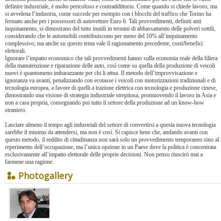
definire industriale, è molto pericoloso e contraddittorio. Come quando si chiede lavoro, ma
si avvelena l’industria, come succede per esempio con i blocchi del traffico che Torino ha
fermato anche per i possessori di autovetture Euro 6. Tali provvedimenti, definiti anti
inquinamento, si dimostrano del tutto inutili in termini di abbassamento delle polveri sottili,
considerando che le automobili contribuiscono per meno del 10% all’inquinamento
complessivo; ma anche su questo tema vale il ragionamento precedente, costi/benefici
elettorali.
Ignorare l’impatto economico che tali provvedimenti hanno sulla economia reale della filiera
della manutenzione e riparazione delle auto, così come su quella della produzione di veicoli
nuovi è quantomeno imbarazzante per chi li attua. Il metodo dell’improvvisazione e
ignoranza va avanti, penalizzando con ecotasse i veicoli con motorizzazioni tradizionali e di
tecnologia europea, a favore di quelli a trazione elettrica con tecnologia e produzione cinese,
dimostrando una visione di strategia industriale strepitosa, promuovendo il lavoro in Asia e
non a casa propria, consegnando poi tutto il settore della produzione ad un know-how
straniero.
Lasciare almeno il tempo agli industriali del settore di convertirsi a questa nuova tecnologia
sarebbe il minimo da attendersi, ma non è così. Si capisce bene che, andando avanti con
questo metodo, il reddito di cittadinanza non sarà solo un provvedimento temporaneo sino al
reperimento dell’occupazione, ma l’unica opzione in un Paese dove la politica è concentrata
esclusivamente all’impatto elettorale delle proprie decisioni. Non penso riuscirò mai a
farmene una ragione.
Photogallery