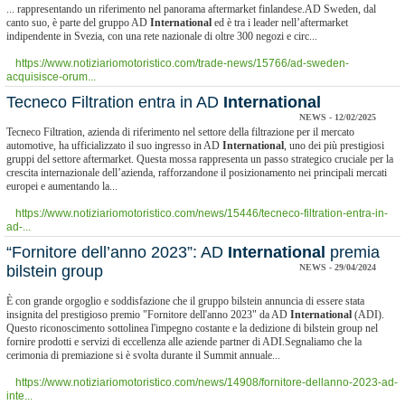
... rappresentando un riferimento nel panorama aftermarket finlandese.AD Sweden, dal
canto suo, è parte del gruppo AD
International
ed è tra i leader nell’aftermarket
indipendente in Svezia, con una rete nazionale di oltre 300 negozi e circ...
https://www.notiziariomotoristico.com/trade-news/15766/ad-sweden-
acquisisce-orum...
​Tecneco Filtration entra in AD
International
NEWS - 12/02/2025
Tecneco Filtration, azienda di riferimento nel settore della filtrazione per il mercato
automotive, ha ufficializzato il suo ingresso in AD
International
, uno dei più prestigiosi
gruppi del settore aftermarket. Questa mossa rappresenta un passo strategico cruciale per la
crescita internazionale dell’azienda, rafforzandone il posizionamento nei principali mercati
europei e aumentando la...
https://www.notiziariomotoristico.com/news/15446/tecneco-filtration-entra-in-
ad-...
“Fornitore dell’anno 2023”: AD
International
premia
bilstein group
NEWS - 29/04/2024
È con grande orgoglio e soddisfazione che il gruppo bilstein annuncia di essere stata
insignita del prestigioso premio "Fornitore dell'anno 2023" da AD
International
(ADI).
Questo riconoscimento sottolinea l'impegno costante e la dedizione di bilstein group nel
fornire prodotti e servizi di eccellenza alle aziende partner di ADI.Segnaliamo che la
cerimonia di premiazione si è svolta durante il Summit annuale...
https://www.notiziariomotoristico.com/news/14908/fornitore-dellanno-2023-ad-
inte...