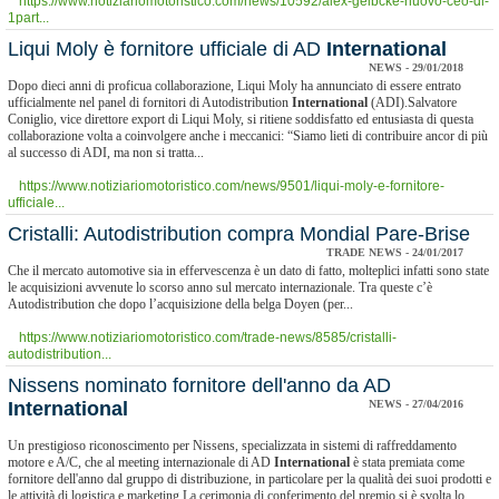
https://www.notiziariomotoristico.com/news/10592/alex-gelbcke-nuovo-ceo-di-
1part...
Liqui Moly è fornitore ufficiale di AD
International
NEWS - 29/01/2018
Dopo dieci anni di proficua collaborazione, Liqui Moly ha annunciato di essere entrato
ufficialmente nel panel di fornitori di Autodistribution
International
(ADI).Salvatore
Coniglio, vice direttore export di Liqui Moly, si ritiene soddisfatto ed entusiasta di questa
collaborazione volta a coinvolgere anche i meccanici: “Siamo lieti di contribuire ancor di più
al successo di ADI, ma non si tratta...
https://www.notiziariomotoristico.com/news/9501/liqui-moly-e-fornitore-
ufficiale...
Cristalli: Autodistribution compra Mondial Pare-Brise
TRADE NEWS - 24/01/2017
Che il mercato automotive sia in effervescenza è un dato di fatto, molteplici infatti sono state
le acquisizioni avvenute lo scorso anno sul mercato internazionale. Tra queste c’è
Autodistribution che dopo l’acquisizione della belga Doyen (per...
https://www.notiziariomotoristico.com/trade-news/8585/cristalli-
autodistribution...
Nissens nominato fornitore dell'anno da AD
International
NEWS - 27/04/2016
Un prestigioso riconoscimento per Nissens, specializzata in sistemi di raffreddamento
motore e A/C, che al meeting internazionale di AD
International
è stata premiata come
fornitore dell'anno dal gruppo di distribuzione, in particolare per la qualità dei suoi prodotti e
le attività di logistica e marketing.La cerimonia di conferimento del premio si è svolta lo