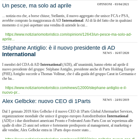
​Un pesce, ma solo ad aprile
OPINIONI - 03/04/2021
... notizia era che, a borse chiuse, Stellantis, il nuovo aggregato che unisce FCA e PSA,
avrebbe comprato la maggioranza di AD
International
. Al di là del fatto che in qualsiasi
momento ci si può aspettare una vendita di aziende la cui...
https://www.notiziariomotoristico.com/opinioni/12643/un-pesce-ma-solo-ad-
aprile...
Stéphane Antiglio: è il nuovo presidente di AD
International
NEWS - 16/07/2020
I membri del CDA di AD
International
(ADI), all’unanimità, hanno eletto ad aprile il
nuovo presidente del gruppo: Stéphane Antiglio, presidente anche di Parts Holding Europe
(PHE).Antiglio succede a Thomas Vollmar, che è alla guida del gruppo Carat in Germania e
che ha...
https://www.notiziariomotoristico.com/news/12000/stephane-antiglio-e-il-
nuovo-pr...
​Alex Gelbcke: nuovo CEO di 1Parts
NEWS - 24/01/2019
Dal 1 gennaio 2019 Alex Gelbcke è il nuovo CEO di 1Parts Global Aftermarket Services,
organizzazione mondiale che unisce il gruppo europeo Autodistribution
International
(ADI) e i due distributori americani Pronto e Federated Auto Parts.Con un’esperienza alle
spalle di oltre 25 anni nel settore e fortemente predisposto al management, al marketing e
alle vendite, Alex Gelbcke entra in 1Parts dopo essere stato...