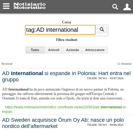
Cerca
Filtra risultati
Tutto
Articoli
Aziende
Attrezzature
Risultati
12 elementi
AD
International
si espande in Polonia: Hart entra nel
gruppo
TRADE NEWS - 03/07/2026
AD
International
ha da poco annunciato l'ingresso di un nuovo partner in Polonia, un
passaggio che rafforza ulteriormente la presenza del gruppo nell'Europa Centrale e
Orientale.Si tratta di Hart, azienda con sede a Opole, che porta in dote una conoscenza...
https://www.notiziariomotoristico.com/trade-news/16563/ad-
international
-si-
espan...
​AD Sweden acquisisce Örum Oy Ab: nasce un polo
nordico dell’aftermarket
TRADE NEWS - 09/06/2025