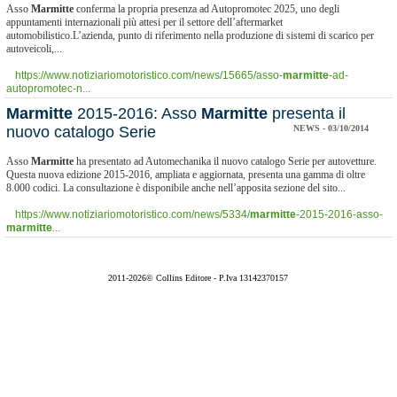
Asso
Marmitte
conferma la propria presenza ad Autopromotec 2025, uno degli
appuntamenti internazionali più attesi per il settore dell’aftermarket
automobilistico.L’azienda, punto di riferimento nella produzione di sistemi di scarico per
autoveicoli,...
https://www.notiziariomotoristico.com/news/15665/asso-
marmitte
-ad-
autopromotec-n...
Marmitte
2015-2016: Asso
Marmitte
presenta il
nuovo catalogo Serie
NEWS - 03/10/2014
Asso
Marmitte
ha presentato ad Automechanika il nuovo catalogo Serie per autovetture.
Questa nuova edizione 2015-2016, ampliata e aggiornata, presenta una gamma di oltre
8.000 codici. La consultazione è disponibile anche nell’apposita sezione del sito...
https://www.notiziariomotoristico.com/news/5334/
marmitte
-2015-2016-asso-
marmitte
...
2011-2026© Collins Editore - P.Iva 13142370157