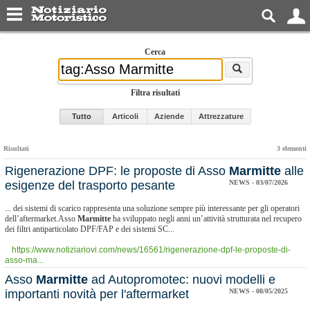
Cerca
Filtra risultati
Tutto
Articoli
Aziende
Attrezzature
Risultati
3 elementi
Rigenerazione DPF: le proposte di Asso
Marmitte
alle
esigenze del trasporto pesante
NEWS - 03/07/2026
... dei sistemi di scarico rappresenta una soluzione sempre più interessante per gli operatori
dell’aftermarket.Asso
Marmitte
ha sviluppato negli anni un’attività strutturata nel recupero
dei filtri antiparticolato DPF/FAP e dei sistemi SC...
https://www.notiziariovi.com/news/16561/rigenerazione-dpf-le-proposte-di-
asso-ma...
Asso
Marmitte
ad Autopromotec: nuovi modelli e
importanti novità per l'aftermarket
NEWS - 08/05/2025