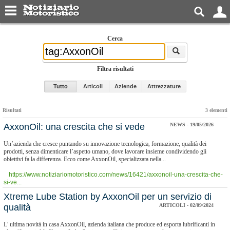
Cerca
Filtra risultati
Tutto
Articoli
Aziende
Attrezzature
Risultati
3 elementi
AxxonOil: una crescita che si vede
NEWS - 19/05/2026
Un’azienda che cresce puntando su innovazione tecnologica, formazione, qualità dei
prodotti, senza dimenticare l’aspetto umano, dove lavorare insieme condividendo gli
obiettivi fa la differenza. Ecco come AxxonOil, specializzata nella...
https://www.notiziariomotoristico.com/news/16421/axxonoil-una-crescita-che-
si-ve...
Xtreme Lube Station by AxxonOil per un servizio di
qualità
ARTICOLI - 02/09/2024
L’ ultima novità in casa AxxonOil, azienda italiana che produce ed esporta lubrificanti in