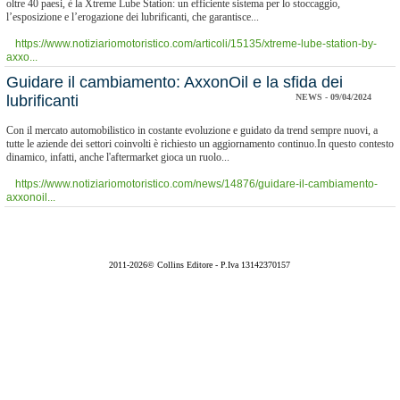
oltre 40 paesi, è la Xtreme Lube Station: un efficiente sistema per lo stoccaggio,
l’esposizione e l’erogazione dei lubrificanti, che garantisce...
https://www.notiziariomotoristico.com/articoli/15135/xtreme-lube-station-by-
axxo...
​Guidare il cambiamento: AxxonOil e la sfida dei
lubrificanti
NEWS - 09/04/2024
Con il mercato automobilistico in costante evoluzione e guidato da trend sempre nuovi, a
tutte le aziende dei settori coinvolti è richiesto un aggiornamento continuo.In questo contesto
dinamico, infatti, anche l'aftermarket gioca un ruolo...
https://www.notiziariomotoristico.com/news/14876/guidare-il-cambiamento-
axxonoil...
2011-2026© Collins Editore - P.Iva 13142370157