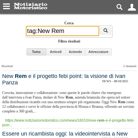
Cerca
Filtra risultati
Tutto
Articoli
Aziende
Attrezzature
Risultati
2 elementi
​New
Rem
e il progetto febi point: la visione di Ivan
Panza
NEWS - 08/10/2025
Crescita, innovazione e collaborazione: sono queste le parole chiave che emergono
dall’intervista a Ivan Panza, titolare di New
Rem
, azienda brianzola che opera nel settore
della distribuzione ricambi con una struttura sempre più organizzata. Oggi New
Rem
conta
12 collaboratori e serve le officine della provincia di Monza e Brianza, offrendo un servizio
completo a 360 gradi,...
https://www.notiziariomotoristico.com/news/16010/new-
rem
-e-il-progetto-febi-
poin...
​Essere un ricambista oggi: la videointervista a New