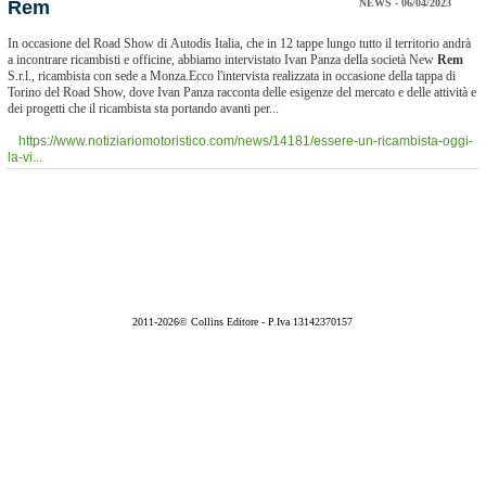
Rem
NEWS - 06/04/2023
In occasione del Road Show di Autodis Italia, che in 12 tappe lungo tutto il territorio andrà
a incontrare ricambisti e officine, abbiamo intervistato Ivan Panza della società New
Rem
S.r.l., ricambista con sede a Monza.Ecco l'intervista realizzata in occasione della tappa di
Torino del Road Show, dove Ivan Panza racconta delle esigenze del mercato e delle attività e
dei progetti che il ricambista sta portando avanti per...
https://www.notiziariomotoristico.com/news/14181/essere-un-ricambista-oggi-
la-vi...
2011-2026© Collins Editore - P.Iva 13142370157