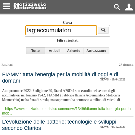
Cerca
Filtra risultati
Tutto
Articoli
Aziende
Attrezzature
Risultati
27 elementi
FIAMM: tutta l’energia per la mobilità di oggi e di
domani
NEWS - 19/04/2022
Autopromotec 2022: Padiglione 29, Stand A70Dal suo esordio nel settore degli
accumulatori nel lontano 1942, FIAMM (Fabbrica Italiana Accumulatori Motocarri
Montecchio) ne ha fatta di strada, ma soprattutto ha permesso a milioni di veicoli di...
https://www.notiziariomotoristico.com/news/13496/fiamm-tutta-lenergia-per-la-
mob...
L’evoluzione delle batterie: tecnologie e sviluppi
secondo Clarios
NEWS - 04/12/2020