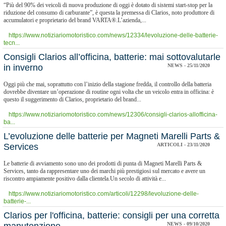
“Più del 90% dei veicoli di nuova produzione di oggi è dotato di sistemi start-stop per la
riduzione del consumo di carburante”, è questa la premessa di Clarios, noto produttore di
accumulatori e proprietario del brand VARTA®.L’azienda,...
https://www.notiziariomotoristico.com/news/12334/levoluzione-delle-batterie-
tecn...
Consigli Clarios all’officina, batterie: mai sottovalutarle
in inverno
NEWS - 25/11/2020
Oggi più che mai, soprattutto con l’inizio della stagione fredda, il controllo della batteria
dovrebbe diventare un’operazione di routine ogni volta che un veicolo entra in officina: è
questo il suggerimento di Clarios, proprietario del brand...
https://www.notiziariomotoristico.com/news/12306/consigli-clarios-allofficina-
ba...
L’evoluzione delle batterie per Magneti Marelli Parts &
Services
ARTICOLI - 23/11/2020
Le batterie di avviamento sono uno dei prodotti di punta di Magneti Marelli Parts &
Services, tanto da rappresentare uno dei marchi più prestigiosi sul mercato e avere un
riscontro ampiamente positivo dalla clientela.Un secolo di attività e...
https://www.notiziariomotoristico.com/articoli/12298/levoluzione-delle-
batterie-...
Clarios per l'officina, batterie: consigli per una corretta
NEWS - 09/10/2020