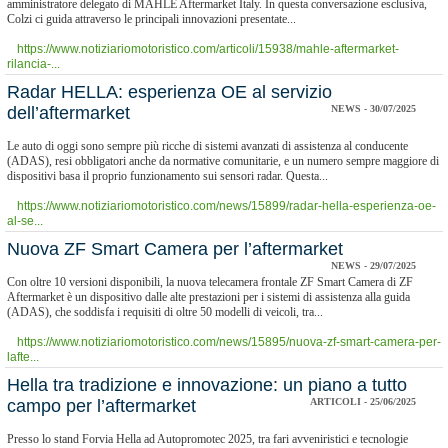
amministratore delegato di MAHLE Aftermarket Italy. In questa conversazione esclusiva,
Colzi ci guida attraverso le principali innovazioni presentate...
https://www.notiziariomotoristico.com/articoli/15938/mahle-aftermarket-
rilancia-...
​Radar HELLA: esperienza OE al servizio
dell’aftermarket
NEWS - 30/07/2025
Le auto di oggi sono sempre più ricche di sistemi avanzati di assistenza al conducente
(ADAS), resi obbligatori anche da normative comunitarie, e un numero sempre maggiore di
dispositivi basa il proprio funzionamento sui sensori radar. Questa...
https://www.notiziariomotoristico.com/news/15899/radar-hella-esperienza-oe-
al-se...
​Nuova ZF Smart Camera per l’aftermarket
NEWS - 29/07/2025
Con oltre 10 versioni disponibili, la nuova telecamera frontale ZF Smart Camera di ZF
Aftermarket è un dispositivo dalle alte prestazioni per i sistemi di assistenza alla guida
(ADAS), che soddisfa i requisiti di oltre 50 modelli di veicoli, tra...
https://www.notiziariomotoristico.com/news/15895/nuova-zf-smart-camera-per-
lafte...
Hella tra tradizione e innovazione: un piano a tutto
campo per l’aftermarket
ARTICOLI - 25/06/2025
Presso lo stand Forvia Hella ad Autopromotec 2025, tra fari avveniristici e tecnologie