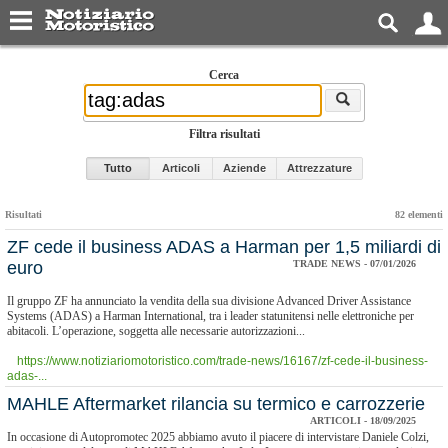
Cerca
Filtra risultati
Tutto
Articoli
Aziende
Attrezzature
Risultati
82 elementi
​ZF cede il business ADAS a Harman per 1,5 miliardi di
euro
TRADE NEWS - 07/01/2026
Il gruppo ZF ha annunciato la vendita della sua divisione Advanced Driver Assistance
Systems (ADAS) a Harman International, tra i leader statunitensi nelle elettroniche per
abitacoli. L’operazione, soggetta alle necessarie autorizzazioni...
https://www.notiziariomotoristico.com/trade-news/16167/zf-cede-il-business-
adas-...
MAHLE Aftermarket rilancia su termico e carrozzerie
ARTICOLI - 18/09/2025
In occasione di Autopromotec 2025 abbiamo avuto il piacere di intervistare Daniele Colzi,