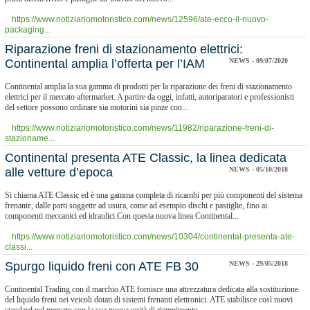
https://www.notiziariomotoristico.com/news/12596/ate-ecco-il-nuovo-
packaging...
Riparazione freni di stazionamento elettrici:
Continental amplia l’offerta per l’IAM
NEWS - 09/07/2020
Continental amplia la sua gamma di prodotti per la riparazione dei freni di stazionamento
elettrici per il mercato aftermarket. A partire da oggi, infatti, autoriparatori e professionisti
del settore possono ordinare sia motorini sia pinze con...
https://www.notiziariomotoristico.com/news/11982/riparazione-freni-di-
stazioname...
Continental presenta ATE Classic, la linea dedicata
alle vetture d’epoca
NEWS - 05/10/2018
Si chiama ATE Classic ed è una gamma completa di ricambi per più componenti del sistema
frenante, dalle parti soggette ad usura, come ad esempio dischi e pastiglie, fino ai
componenti meccanici ed idraulici.Con questa nuova linea Continental...
https://www.notiziariomotoristico.com/news/10304/continental-presenta-ate-
classi...
Spurgo liquido freni con ATE FB 30
NEWS - 29/05/2018
Continental Trading con il marchio ATE fornisce una attrezzatura dedicata alla sostituzione
del liquido freni nei veicoli dotati di sistemi frenanti elettronici. ATE stabilisce così nuovi