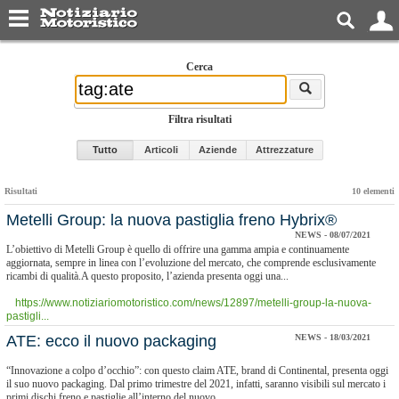
Cerca
Filtra risultati
Tutto
Articoli
Aziende
Attrezzature
Risultati
10 elementi
​Metelli Group: la nuova pastiglia freno Hybrix®
NEWS - 08/07/2021
L’obiettivo di Metelli Group è quello di offrire una gamma ampia e continuamente
aggiornata, sempre in linea con l’evoluzione del mercato, che comprende esclusivamente
ricambi di qualità.A questo proposito, l’azienda presenta oggi una...
https://www.notiziariomotoristico.com/news/12897/metelli-group-la-nuova-
pastigli...
ATE: ecco il nuovo packaging
NEWS - 18/03/2021
“Innovazione a colpo d’occhio”: con questo claim ATE, brand di Continental, presenta oggi
il suo nuovo packaging. Dal primo trimestre del 2021, infatti, saranno visibili sul mercato i
primi dischi freno e pastiglie all’interno del nuovo...