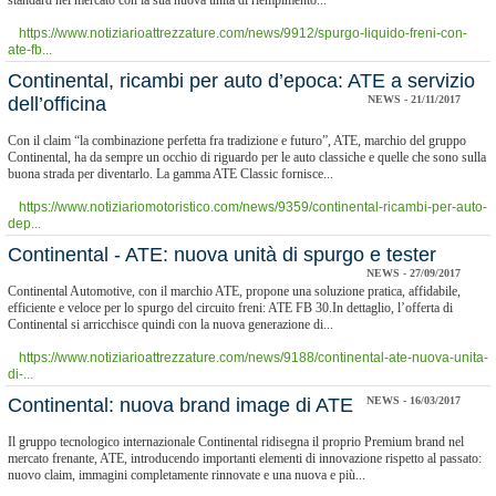
standard nel mercato con la sua nuova unità di riempimento...
https://www.notiziarioattrezzature.com/news/9912/spurgo-liquido-freni-con-
ate-fb...
Continental, ricambi per auto d’epoca: ATE a servizio
dell’officina
NEWS - 21/11/2017
Con il claim “la combinazione perfetta fra tradizione e futuro”, ATE, marchio del gruppo
Continental, ha da sempre un occhio di riguardo per le auto classiche e quelle che sono sulla
buona strada per diventarlo. La gamma ATE Classic fornisce...
https://www.notiziariomotoristico.com/news/9359/continental-ricambi-per-auto-
dep...
Continental - ATE: nuova unità di spurgo e tester
NEWS - 27/09/2017
Continental Automotive, con il marchio ATE, propone una soluzione pratica, affidabile,
efficiente e veloce per lo spurgo del circuito freni: ATE FB 30.In dettaglio, l’offerta di
Continental si arricchisce quindi con la nuova generazione di...
https://www.notiziarioattrezzature.com/news/9188/continental-ate-nuova-unita-
di-...
Continental: nuova brand image di ATE
NEWS - 16/03/2017
Il gruppo tecnologico internazionale Continental ridisegna il proprio Premium brand nel
mercato frenante, ATE, introducendo importanti elementi di innovazione rispetto al passato:
nuovo claim, immagini completamente rinnovate e una nuova e più...