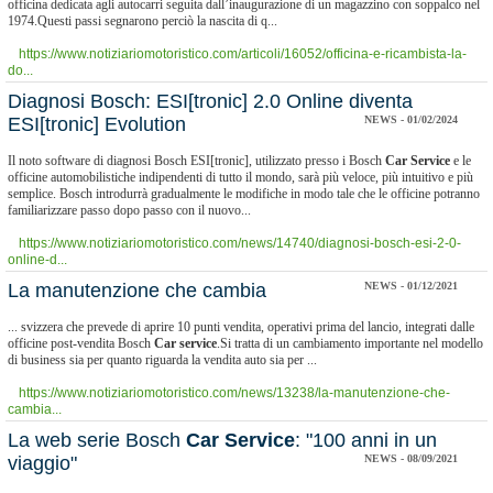
officina dedicata agli autocarri seguita dall’inaugurazione di un magazzino con soppalco nel
1974.Questi passi segnarono perciò la nascita di q...
https://www.notiziariomotoristico.com/articoli/16052/officina-e-ricambista-la-
do...
​Diagnosi Bosch: ESI[tronic] 2.0 Online diventa
ESI[tronic] Evolution
NEWS - 01/02/2024
Il noto software di diagnosi Bosch ESI[tronic], utilizzato presso i Bosch
Car
Service
e le
officine automobilistiche indipendenti di tutto il mondo, sarà più veloce, più intuitivo e più
semplice. Bosch introdurrà gradualmente le modifiche in modo tale che le officine potranno
familiarizzare passo dopo passo con il nuovo...
https://www.notiziariomotoristico.com/news/14740/diagnosi-bosch-esi-2-0-
online-d...
La manutenzione che cambia
NEWS - 01/12/2021
... svizzera che prevede di aprire 10 punti vendita, operativi prima del lancio, integrati dalle
officine post-vendita Bosch
Car
service
.Si tratta di un cambiamento importante nel modello
di business sia per quanto riguarda la vendita auto sia per ...
https://www.notiziariomotoristico.com/news/13238/la-manutenzione-che-
cambia...
​La web serie Bosch
Car
Service
: "100 anni in un
viaggio"
NEWS - 08/09/2021