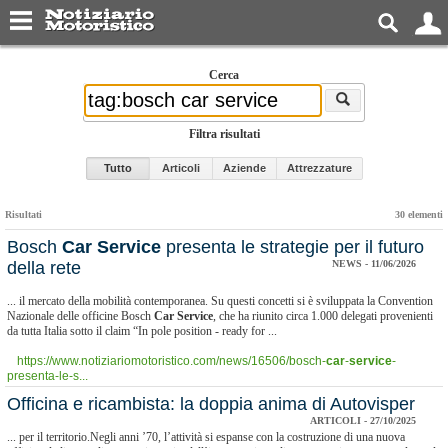
Cerca
Filtra risultati
Tutto
Articoli
Aziende
Attrezzature
Risultati
30 elementi
Bosch
Car
Service
presenta le strategie per il futuro
della rete
NEWS - 11/06/2026
... il mercato della mobilità contemporanea. Su questi concetti si è sviluppata la Convention
Nazionale delle officine Bosch
Car
Service
, che ha riunito circa 1.000 delegati provenienti
da tutta Italia sotto il claim “In pole position - ready for ...
https://www.notiziariomotoristico.com/news/16506/bosch-
car
-
service
-
presenta-le-s...
​Officina e ricambista: la doppia anima di Autovisper
ARTICOLI - 27/10/2025
... per il territorio.Negli anni ’70, l’attività si espanse con la costruzione di una nuova