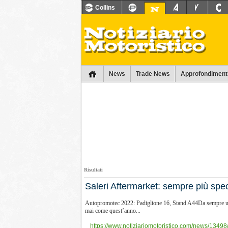
Collins
News
Trade News
Approfondiment
Risultati
​Saleri Aftermarket: sempre più spec
Autopromotec 2022: Padiglione 16, Stand A44Da sempre una man
mai come quest’anno...
https://www.notiziariomotoristico.com/news/13498/