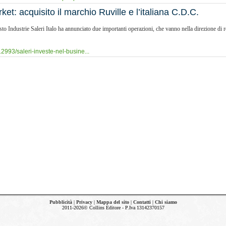
et: acquisito il marchio Ruville e l’italiana C.D.C.
sto Industrie Saleri Italo ha annunciato due importanti operazioni, che vanno nella direzione di re
2993/saleri-investe-nel-busine...
Pubblicità
|
Privacy
|
Mappa del sito
|
Contatti
|
Chi siamo
2011-2026© Collins Editore - P.Iva 13142370157