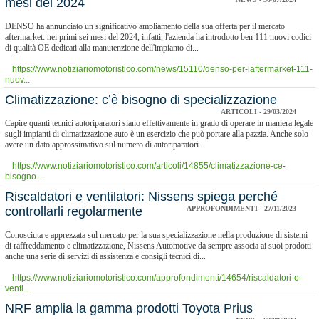
mesi del 2024
DENSO ha annunciato un significativo ampliamento della sua offerta per il mercato
aftermarket: nei primi sei mesi del 2024, infatti, l'azienda ha introdotto ben 111 nuovi codici
di qualità OE dedicati alla manutenzione dell'impianto di...
https://www.notiziariomotoristico.com/news/15110/denso-per-laftermarket-111-
nuov...
​Climatizzazione: c’è bisogno di specializzazione
ARTICOLI - 29/03/2024
Capire quanti tecnici autoriparatori siano effettivamente in grado di operare in maniera legale
sugli impianti di climatizzazione auto è un esercizio che può portare alla pazzia. Anche solo
avere un dato approssimativo sul numero di autoriparatori...
https://www.notiziariomotoristico.com/articoli/14855/climatizzazione-ce-
bisogno-...
​Riscaldatori e ventilatori: Nissens spiega perché
controllarli regolarmente
APPROFONDIMENTI - 27/11/2023
Conosciuta e apprezzata sul mercato per la sua specializzazione nella produzione di sistemi
di raffreddamento e climatizzazione, Nissens Automotive da sempre associa ai suoi prodotti
anche una serie di servizi di assistenza e consigli tecnici di...
https://www.notiziariomotoristico.com/approfondimenti/14654/riscaldatori-e-
venti...
NRF amplia la gamma prodotti Toyota Prius