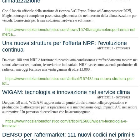
climatizzazione
Con il lancio ufficiale della stazione di ricarica A/C Fryon Prima ad Autopromotec 2025,
Magicmotorsport compie un passo strategico entrando nel mercato della climatizzazione per
veicoli. Conosciuta per le sue soluzioni hardware e software...
https://www.notiziariomotoristico.com/news/15745/magicmotorsport-entra-nel-
merca...
Una nuova struttura per l’offerta NRF: l’evoluzione
continua
ARTICOLI - 27/05/2025
Da quasi 100 anni NRF è fornitore di ricambi aria condizionata e raffreddamento motore nei
settori aftermarket, marino, ferroviario e industriale. NRF nasce come azienda produttrice di
radiatori, ma oggi fornisce una vasta gamma di oltre 13.000...
https://www.notiziariomotoristico.com/articoli/15743/una-nuova-struttura-per-
lof...
​WIGAM: tecnologia e innovazione nel service clima
ARTICOLI - 06/05/2025
Da quasi 50 anni, WIGAM rappresenta un punto di riferimento nella progettazione e
produzione di attrezzature per la riparazione e la manutenzione degli impianti A/C nel settore
automotive. Un percorso di eccellenza che ha accompagnato...
https://www.notiziariomotoristico.com/articoli/15605/wigam-tecnologia-e-
innovazi...
​DENSO per l’aftermarket: 111 nuovi codici nei primi 6
NEWS - 30/07/2024