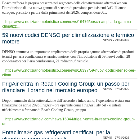
Bosch rafforza la propria presenza nel segmento della climatizzazione aftermarket con
l'introduzione di una nuova gamma di sensori di pressione per i sistemi A/C. Il lancio
europeo, previsto a partire dalla prima metà del 2026, comprenderà 60...
https://www.notiziariomotoristico.com/news/16476/bosch-amplia-la-gamma-
climatizz...
​59 nuovi codici DENSO per climatizzazione e termico
motore
NEWS - 29/04/2026
DENSO annuncia un importante ampliamento della propria gamma aftermarket di prodotti
termici per aria condizionata e termico motore, con l’introduzione di 59 nuovi codici: 28
condensatori per l’aria condizionata, 21 radiatori, 6 ventole...
https://www.notiziariomotoristico.com/news/16397/59-nuovi-codici-denso-per-
clima...
FrigAir entra in Reach Cooling Group: un passo per
rilanciare il brand nel mercato europeo
NEWS - 07/04/2026
Dopo l’annuncio della sottoscrizione dell’accordo a inizio anno, l’operazione è stata ora
finalizzata: da aprile 2026 FrigAir - ora operante come FrigAir Italy Srl - è entrata
ufficialmente a far parte di Reach Cooling Group, gruppo...
https://www.notiziariovi.com/news/16344/frigair-entra-in-reach-cooling-group-
un-...
​Entaclima®: gas refrigeranti certificati per la
NEWS - 27/01/2026