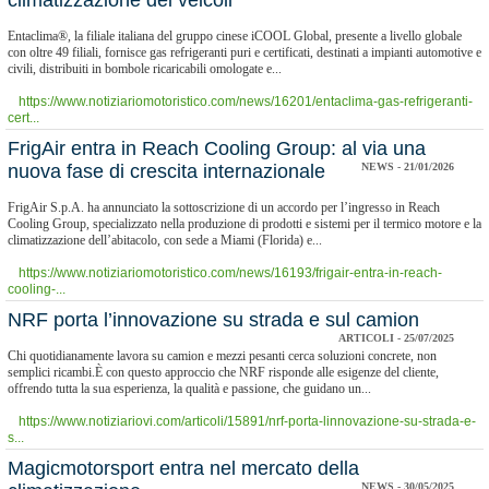
climatizzazione dei veicoli
Entaclima®, la filiale italiana del gruppo cinese iCOOL Global, presente a livello globale
con oltre 49 filiali, fornisce gas refrigeranti puri e certificati, destinati a impianti automotive e
civili, distribuiti in bombole ricaricabili omologate e...
https://www.notiziariomotoristico.com/news/16201/entaclima-gas-refrigeranti-
cert...
​FrigAir entra in Reach Cooling Group: al via una
nuova fase di crescita internazionale
NEWS - 21/01/2026
FrigAir S.p.A. ha annunciato la sottoscrizione di un accordo per l’ingresso in Reach
Cooling Group, specializzato nella produzione di prodotti e sistemi per il termico motore e la
climatizzazione dell’abitacolo, con sede a Miami (Florida) e...
https://www.notiziariomotoristico.com/news/16193/frigair-entra-in-reach-
cooling-...
NRF porta l’innovazione su strada e sul camion
ARTICOLI - 25/07/2025
Chi quotidianamente lavora su camion e mezzi pesanti cerca soluzioni concrete, non
semplici ricambi.È con questo approccio che NRF risponde alle esigenze del cliente,
offrendo tutta la sua esperienza, la qualità e passione, che guidano un...
https://www.notiziariovi.com/articoli/15891/nrf-porta-linnovazione-su-strada-e-
s...
​Magicmotorsport entra nel mercato della
NEWS - 30/05/2025