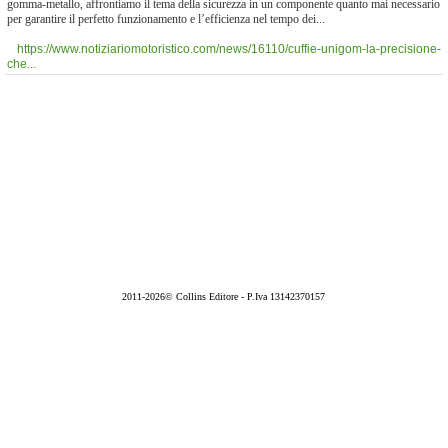
gomma-metallo, affrontiamo il tema della sicurezza in un componente quanto mai necessario
per garantire il perfetto funzionamento e l’efficienza nel tempo dei...
https://www.notiziariomotoristico.com/news/16110/cuffie-unigom-la-precisione-
che...
2011-2026© Collins Editore - P.Iva 13142370157