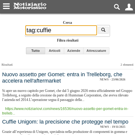
Cerca
Filtra risultati
Tutto
Articoli
Aziende
Attrezzature
Risultati
2 elementi
Nuovo assetto per Gomet: entra in Trelleborg, che
accelera nell'aftermarket
NEWS - 23/06/2026
Si apre un nuovo capitolo per Gomet, che dal 5 giugno 2026 entra ufficialmente nel Gruppo
Trelleborg, a seguito della cessione da parte di Huntsman Corporation, che aveva rilevato
l’azienda nel 2014.L’operazione segna il passaggio della...
https://www.notiziariovi.com/news/16536/nuovo-assetto-per-gomet-entra-in-
trelleb...
Cuffie Unigom: la precisione che protegge nel tempo
NEWS - 19/11/2025
Grazie all’esperienza di Unigom, specialista nella produzione di componenti in gomma e