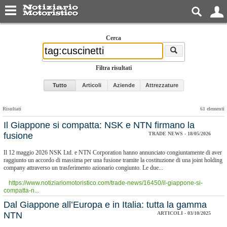
Cerca
Filtra risultati
Tutto
Articoli
Aziende
Attrezzature
Risultati
61 elementi
​Il Giappone si compatta: NSK e NTN firmano la
fusione
TRADE NEWS - 18/05/2026
Il 12 maggio 2026 NSK Ltd. e NTN Corporation hanno annunciato congiuntamente di aver
raggiunto un accordo di massima per una fusione tramite la costituzione di una joint holding
company attraverso un trasferimento azionario congiunto. Le due...
https://www.notiziariomotoristico.com/trade-news/16450/il-giappone-si-
compatta-n...
Dal Giappone all’Europa e in Italia: tutta la gamma
NTN
ARTICOLI - 03/10/2025