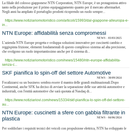
La filiale del colosso giapponese NTN Corporation, NTN Europe, è un protagonista attivo
tanto nella produzione per il primo equipaggiamento quanto per il mercato aftermarket.
Negli anni ha ampliato il portafoglio prodotti ricoprendo un ruolo sempre...
https://www.notiziariomotoristico.com/articoli/15993/dal-giappone-alleuropa-e-
in...
​NTN Europe: affidabilità senza compromessi
NEWS - 03/03/2025
L’azienda NTN Europe progetta e sviluppa soluzioni innovative per cuscinetti cambio e
reggispinta frizione, elementi fondamentali di questo complesso sistema ad alta precisione,
che svolgono un ruolo importantissimo anche per il sistema di...
https://www.notiziariomotoristico.com/news/15480/ntn-europe-affidabilita-
senza-c...
SKF pianifica lo spin-off del settore Automotive
NEWS - 30/09/2024
Focalizzarsi su un business sembra essere il mantra delle grandi multinazionali.Dopo
Continental, anche SFK ha deciso di avviare la separazione delle sue attività automotive e
industriali, con l'entità automotive che sarà quotata al Nasdaq di...
https://www.notiziariovi.com/news/15334/skf-pianifica-lo-spin-off-del-settore-
au...
NTN Europe: cuscinetti a sfere con gabbia filtrante in
plastica
NEWS - 04/06/2024
Per soddisfare i requisiti tecnici dei veicoli con propulsione elettrica, NTN ha sviluppato le