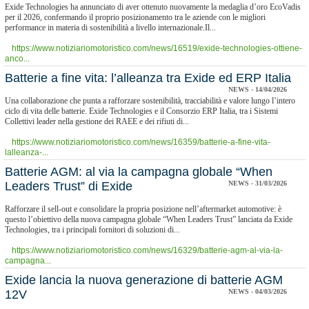
Exide Technologies ha annunciato di aver ottenuto nuovamente la medaglia d’oro EcoVadis
per il 2026, confermando il proprio posizionamento tra le aziende con le migliori
performance in materia di sostenibilità a livello internazionale.Il...
https://www.notiziariomotoristico.com/news/16519/exide-technologies-ottiene-
anco...
​Batterie a fine vita: l’alleanza tra Exide ed ERP Italia
NEWS - 14/04/2026
Una collaborazione che punta a rafforzare sostenibilità, tracciabilità e valore lungo l’intero
ciclo di vita delle batterie. Exide Technologies e il Consorzio ERP Italia, tra i Sistemi
Collettivi leader nella gestione dei RAEE e dei rifiuti di...
https://www.notiziariomotoristico.com/news/16359/batterie-a-fine-vita-
lalleanza-...
​Batterie AGM: al via la campagna globale “When
Leaders Trust” di Exide
NEWS - 31/03/2026
Rafforzare il sell-out e consolidare la propria posizione nell’aftermarket automotive: è
questo l’obiettivo della nuova campagna globale “When Leaders Trust” lanciata da Exide
Technologies, tra i principali fornitori di soluzioni di...
https://www.notiziariomotoristico.com/news/16329/batterie-agm-al-via-la-
campagna...
​Exide lancia la nuova generazione di batterie AGM
12V
NEWS - 04/03/2026