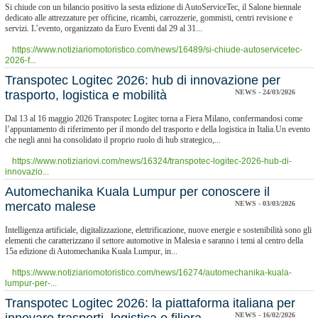
Si chiude con un bilancio positivo la sesta edizione di AutoServiceTec, il Salone biennale
dedicato alle attrezzature per officine, ricambi, carrozzerie, gommisti, centri revisione e
servizi. L’evento, organizzato da Euro Eventi dal 29 al 31...
https://www.notiziariomotoristico.com/news/16489/si-chiude-autoservicetec-
2026-f...
Transpotec Logitec 2026: hub di innovazione per
trasporto, logistica e mobilità
NEWS - 24/03/2026
Dal 13 al 16 maggio 2026 Transpotec Logitec torna a Fiera Milano, confermandosi come
l’appuntamento di riferimento per il mondo del trasporto e della logistica in Italia.Un evento
che negli anni ha consolidato il proprio ruolo di hub strategico,...
https://www.notiziariovi.com/news/16324/transpotec-logitec-2026-hub-di-
innovazio...
​Automechanika Kuala Lumpur per conoscere il
mercato malese
NEWS - 03/03/2026
Intelligenza artificiale, digitalizzazione, elettrificazione, nuove energie e sostenibilità sono gli
elementi che caratterizzano il settore automotive in Malesia e saranno i temi al centro della
15a edizione di Automechanika Kuala Lumpur, in...
https://www.notiziariomotoristico.com/news/16274/automechanika-kuala-
lumpur-per-...
Transpotec Logitec 2026: la piattaforma italiana per
NEWS - 16/02/2026