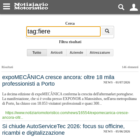
Cerca
Filtra risultati
Tutto
Articoli
Aziende
Attrezzature
Risultati
146 elementi
​expoMECÂNICA cresce ancora: oltre 18 mila
professionisti a Porto
NEWS - 01/07/2026
La decima edizione di expoMECÂNICA conferma la crescita dell'aftermarket portoghese.
La manifestazione, che si è svolta presso EXPONOR a Matosinhos, nell'area metropolitana
di Porto, ha chiuso con 18.053 visitatori professionali e quasi 300...
https://www.notiziariomotoristico.com/news/16554/expomecanica-cresce-
ancora-oltr...
Si chiude AutoServiceTec 2026: focus su officine,
ricambi e digitalizzazione
NEWS - 05/06/2026