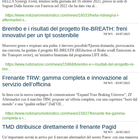
HELLA Synergy Event, tenutosi nella giornata del 16 ottobre 2025, presso la sede di
Segrate.Dalla fusione con Faurecia nel 2022 che ha dato vita al...
https://www.notiziariomotoristico.com/news/16033/hella-ridisegna-l-
aftermarket-s...
Brembo e i risultati del progetto Re-BREATH: freni
innovativi per un tpl sostenibile
NEWS - 16/07/2025
Muoversi green e respirare aria pulita: è davvero possibile?Questa domanda, provocatoria
ma concreta, ha guidato il progetto RE-BREATH (REduction of Brake weaR Emissions in
the Transport sector), un’iniziativa finanziata dal programma LIFE della...
https://www.notiziariovi.com/news/15868/brembo-e-i-risultati-del-progetto-re-
bre...
Frenante TRW: gamma completa e innovazione al
servizio dell’officina
NEWS - 03/07/2025
In linea con la nuova campagna di comunicazione “Expand Your Braking Universe”, ZF
Aftermarket con il marchio TRW, propone un’offerta completa, con una copertura “fuori dal
mondo” e una “qualità stellare”.Dall’OE...
https://www.notiziariomotoristico.com/news/15837/frenante-trw-gamma-
completa-e-i...
TMD ditribuisce direttamente il frenante Pagid
NEWS - 26/05/2025
Un’importante novità in arrivo per il mercato aftermarket del nostro Paese: con una manovra