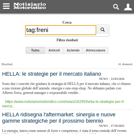
Cerca
Filtra risultati
Tutto
Articoli
Aziende
Attrezzature
Risultati
41 elementi
HELLA: le strategie per il mercato italiano
NEWS - 12/03/2026
Sono due i concetti che guidano la strategia di HELLA per il mercato italiano, che si rifanno
a una visione globale dell’azienda: sinergia e one-stop-shop. Ne abbiamo parlato con
Alberto Serra, general manager e responsabile vendite...
https://www.notiziariomotoristico.com/news/16295/hella-le-strategie-per-il-
merca...
HELLA ridisegna l'aftermarket: sinergia e nuove
gamme strategiche per il prossimo biennio
NEWS - 17/10/2025
La sinergia, intesa come unione di forze e competenze, è stata il tema centrale dell’evento