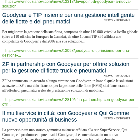
https://www.notiziariovi.com/news/13313/drivepoint-di-goodyear-la-nuova-
soluzion...
Goodyear e TIP insieme per una gestione intelligente
delle flotte e dei pneumatici
NEWS - 08/10/2021
Per migliorare la gestione della sua flotta, composta da oltre 110.000 veicoli a livello globale
(oltre a 110 officine in Europa e in Canada), da oltre 15 anni TIP si è affidata alle
competenze di Goodyear e dal 2006 alla sua soluzione...
https://www.notiziariovi.com/news/13093/goodyear-e-tip-insieme-per-una-
gestione-...
ZF in partnership con Goodyear per offrire soluzioni
per la gestione di flotte truck e pneumatici
NEWS - 09/06/2021
ZF ha annunciato un accordo a lungo termine con Goodyear, in base al quale le soluzioni
avanzate di ZF a marchio Transics per la gestione delle flotte (FMS) si affiancheranno
all’offerta di pneumatici a elevate prestazioni e soluzioni di mobilità...
https://www.notiziariovi.com/news/12819/zf-in-partnership-con-goodyear-per-
offri...
Il multiservice in città: con Goodyear e Qui Gomme
nuove opportunità di business
NEWS - 09/10/2019
La partnership tra uno storico gommista milanese affiliato alla rete SuperService, Qui
Gomme, e il produttore di pneumatici Goodyear, si è concretizzata in un nuovo
“esperimento”: la nascita di un centro gomme basato su un format totalmente...