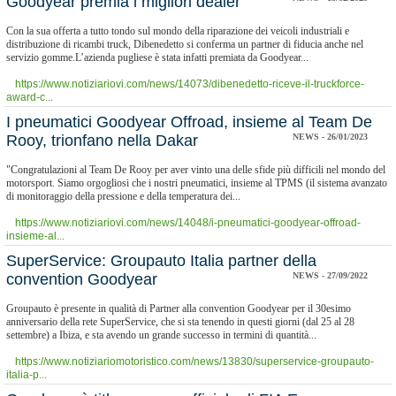
Goodyear premia i migliori dealer
Con la sua offerta a tutto tondo sul mondo della riparazione dei veicoli industriali e
distribuzione di ricambi truck, Dibenedetto si conferma un partner di fiducia anche nel
servizio gomme.L’azienda pugliese è stata infatti premiata da Goodyear...
https://www.notiziariovi.com/news/14073/dibenedetto-riceve-il-truckforce-
award-c...
I pneumatici Goodyear Offroad, insieme al Team De
Rooy, trionfano nella Dakar
NEWS - 26/01/2023
"Congratulazioni al Team De Rooy per aver vinto una delle sfide più difficili nel mondo del
motorsport. Siamo orgogliosi che i nostri pneumatici, insieme al TPMS (il sistema avanzato
di monitoraggio della pressione e della temperatura dei...
https://www.notiziariovi.com/news/14048/i-pneumatici-goodyear-offroad-
insieme-al...
SuperService: ​Groupauto Italia partner della
convention Goodyear
NEWS - 27/09/2022
Groupauto è presente in qualità di Partner alla convention Goodyear per il 30esimo
anniversario della rete SuperService, che si sta tenendo in questi giorni (dal 25 al 28
settembre) a Ibiza, e sta avendo un grande successo in termini di quantità...
https://www.notiziariomotoristico.com/news/13830/superservice-groupauto-
italia-p...