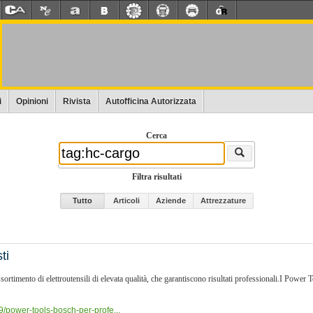
i
Opinioni
Rivista
Autofficina Autorizzata
Cerca
Filtra risultati
Tutto
Articoli
Aziende
Attrezzature
ti
timento di elettroutensili di elevata qualità, che garantiscono risultati professionali.I Power To
89/power-tools-bosch-per-profe...