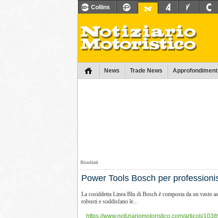
Collins
News
Trade News
Approfondiment
Risultati
Power Tools Bosch per professionis
La cosiddetta Linea Blu di Bosch è composta da un vasto assor
robusti e soddisfano le...
https://www.notiziariomotoristico.com/articoli/103