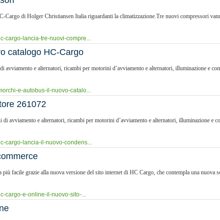
sori
Cargo di Holger Christiansen Italia riguardanti la climatizzazione.Tre nuovi compressori vann
c-cargo-lancia-tre-nuovi-compre...
ovo catalogo HC-Cargo
 di avviamento e alternatori, ricambi per motorini d’avviamento e alternatori, illuminazione e com
orchi-e-autobus-il-nuovo-catalo...
atore 261072
ni di avviamento e alternatori, ricambi per motorini d’avviamento e alternatori, illuminazione e c
c-cargo-lancia-il-nuovo-condens...
e-commerce
ora più facile grazie alla nuova versione del sito internet di HC Cargo, che contempla una nuova
-cargo-e-online-il-nuovo-sito-...
one