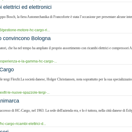
lettrici ed elettronici
po Bosch, la fiera Automechanika di Francoforte è stata l’occasione per presentare alcune inter
3/gestione-motore-hc-cargo-ri...
o convincono Bologna
rnatori, che ha nel tempo ha ampliato il proprio assortimento con ricambi elettrici e compressori A
lesperienza-e-la-gamma-hc-cargo-...
-Cargo
ergi Flexfit.La società danese, Holger Christiansen, nota soprattutto per la sua specializzazione
xfit-le-nuove-spazzole-tergi-...
Danimarca
successo di HC-Cargo, nel 1963. La sede dell'azienda era, e lo è tuttora, nella città danese di E
hc-cargo-ricambi-elettrici-d...