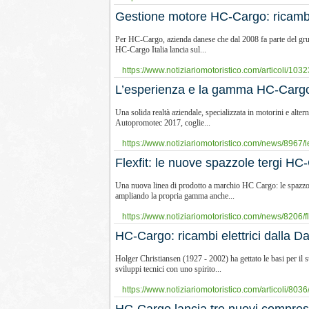
Gestione motore HC-Cargo: ricambi e
Per HC-Cargo, azienda danese che dal 2008 fa parte del grup
HC-Cargo Italia lancia sul...
https://www.notiziariomotoristico.com/articoli/1032
L’esperienza e la gamma HC-Carg
Una solida realtà aziendale, specializzata in motorini e alte
Autopromotec 2017, coglie...
https://www.notiziariomotoristico.com/news/8967/
Flexfit: le nuove spazzole tergi HC
Una nuova linea di prodotto a marchio HC Cargo: le spazzole t
ampliando la propria gamma anche...
https://www.notiziariomotoristico.com/news/8206/fle
HC-Cargo: ricambi elettrici dalla 
Holger Christiansen (1927 - 2002) ha gettato le basi per il 
sviluppi tecnici con uno spirito...
https://www.notiziariomotoristico.com/articoli/8036/