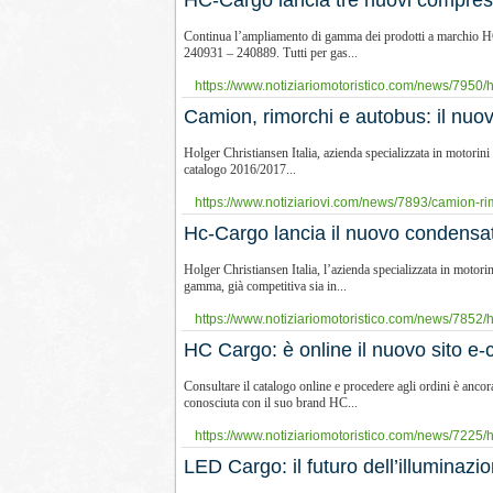
HC-Cargo lancia tre nuovi compres
Continua l’ampliamento di gamma dei prodotti a marchio HC-
240931 – 240889. Tutti per gas...
https://www.notiziariomotoristico.com/news/7950/h
Camion, rimorchi e autobus: il nu
Holger Christiansen Italia, azienda specializzata in motorini
catalogo 2016/2017...
https://www.notiziariovi.com/news/7893/camion-rim
Hc-Cargo lancia il nuovo condens
Holger Christiansen Italia, l’azienda specializzata in motori
gamma, già competitiva sia in...
https://www.notiziariomotoristico.com/news/7852/h
HC Cargo: è online il nuovo sito 
Consultare il catalogo online e procedere agli ordini è anc
conosciuta con il suo brand HC...
https://www.notiziariomotoristico.com/news/7225/hc
LED Cargo: il futuro dell’illuminazi