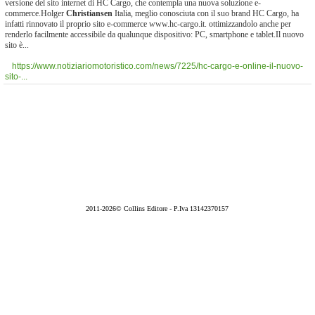
versione del sito internet di HC Cargo, che contempla una nuova soluzione e-
commerce.Holger
Christiansen
Italia, meglio conosciuta con il suo brand HC Cargo, ha
infatti rinnovato il proprio sito e-commerce www.hc-cargo.it. ottimizzandolo anche per
renderlo facilmente accessibile da qualunque dispositivo: PC, smartphone e tablet.Il nuovo
sito è...
https://www.notiziariomotoristico.com/news/7225/hc-cargo-e-online-il-nuovo-
sito-...
2011-2026© Collins Editore - P.Iva 13142370157