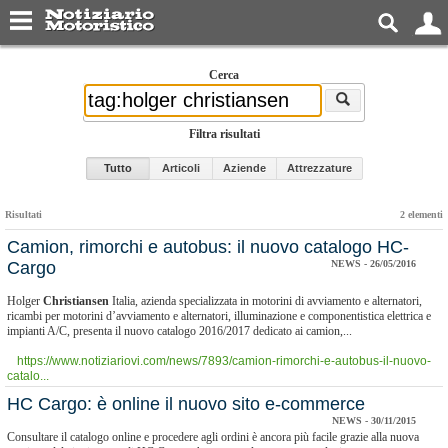
Cerca
Filtra risultati
Tutto
Articoli
Aziende
Attrezzature
Risultati
2 elementi
Camion, rimorchi e autobus: il nuovo catalogo HC-
Cargo
NEWS - 26/05/2016
Holger
Christiansen
Italia, azienda specializzata in motorini di avviamento e alternatori,
ricambi per motorini d’avviamento e alternatori, illuminazione e componentistica elettrica e
impianti A/C, presenta il nuovo catalogo 2016/2017 dedicato ai camion,...
https://www.notiziariovi.com/news/7893/camion-rimorchi-e-autobus-il-nuovo-
catalo...
HC Cargo: è online il nuovo sito e-commerce
NEWS - 30/11/2015
Consultare il catalogo online e procedere agli ordini è ancora più facile grazie alla nuova