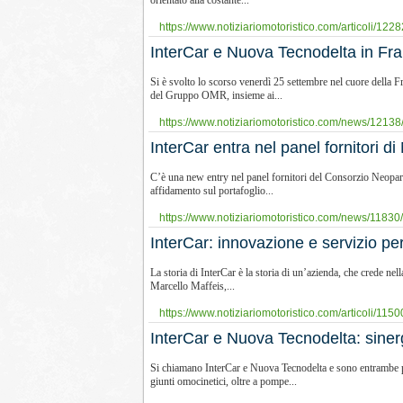
orientato alla costante...
https://www.notiziariomotoristico.com/articoli/12282
​InterCar e Nuova Tecnodelta in Franc
Si è svolto lo scorso venerdì 25 settembre nel cuore della F
del Gruppo OMR, insieme ai...
https://www.notiziariomotoristico.com/news/12138/
​InterCar entra nel panel fornitori d
C’è una new entry nel panel fornitori del Consorzio Neoparts
affidamento sul portafoglio...
https://www.notiziariomotoristico.com/news/11830/in
InterCar: innovazione e servizio per
La storia di InterCar è la storia di un’azienda, che crede nel
Marcello Maffeis,...
https://www.notiziariomotoristico.com/articoli/1150
​InterCar e Nuova Tecnodelta: siner
Si chiamano InterCar e Nuova Tecnodelta e sono entrambe par
giunti omocinetici, oltre a pompe...