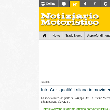
Collins
News
Trade News
Approfondiment
Risultati
InterCar: qualità italiana in movime
La società InterCar, parte del Gruppo OMR Officine Meccanich
più importanti player, a...
https://www.notiziariomotoristico.com/articoli/16308/