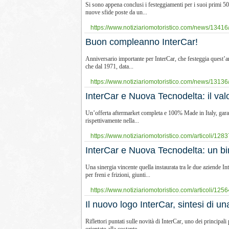
Si sono appena conclusi i festeggiamenti per i suoi primi 5
nuove sfide poste da un...
https://www.notiziariomotoristico.com/news/13416/
Buon compleanno InterCar!
Anniversario importante per InterCar, che festeggia quest’ann
che dal 1971, data...
https://www.notiziariomotoristico.com/news/13136
InterCar e Nuova Tecnodelta: il va
Un’offerta aftermarket completa e 100% Made in Italy, garan
rispettivamente nella...
https://www.notiziariomotoristico.com/articoli/1283
InterCar e Nuova Tecnodelta: un b
Una sinergia vincente quella instaurata tra le due aziende 
per freni e frizioni, giunti...
https://www.notiziariomotoristico.com/articoli/1256
Il nuovo logo InterCar, sintesi di un
Riflettori puntati sulle novità di InterCar, uno dei principa