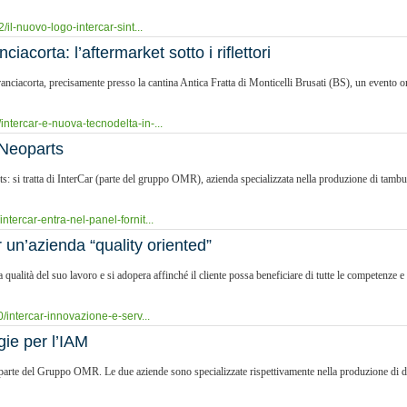
/il-nuovo-logo-intercar-sint...
iacorta: l’aftermarket sotto i riflettori
ranciacorta, precisamente presso la cantina Antica Fratta di Monticelli Brusati (BS), un evento
intercar-e-nuova-tecnodelta-in-...
i Neoparts
: si tratta di InterCar (parte del gruppo OMR), azienda specializzata nella produzione di tambu
tercar-entra-nel-panel-fornit...
 un’azienda “quality oriented”
la qualità del suo lavoro e si adopera affinché il cliente possa beneficiare di tutte le competenze
0/intercar-innovazione-e-serv...
gie per l’IAM
te del Gruppo OMR. Le due aziende sono specializzate rispettivamente nella produzione di disch