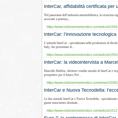
InterCar, affidabilità certificata per
Nel panorama dell’industria automobilistica, la sicurezza ra
associate a potenza,...
https://www.notiziariomotoristico.com/articoli/15941/i
​InterCar: l’innovazione tecnologic
L’azienda InterCar - specializzata nella produzione di disch
Italy, che presentano le...
https://www.notiziariomotoristico.com/articoli/1552
​InterCar: la videointervista a Marce
Marcello Maffeis, direttore vendite mondo di InterCar e resp
prospettive per il futuro.Nel...
https://www.notiziariomotoristico.com/news/15392/i
​InterCar e Nuova Tecnodelta: l’ecc
Le due aziende InterCar e Nuova Tecnodelta - specializzate r
giunti omocinetici destinati...
https://www.notiziariomotoristico.com/articoli/1512