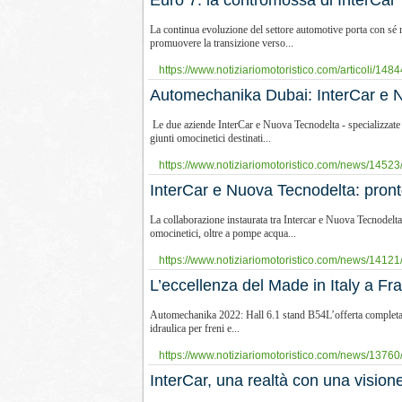
​Euro 7: la contromossa di InterCar
La continua evoluzione del settore automotive porta con sé n
promuovere la transizione verso...
https://www.notiziariomotoristico.com/articoli/1484
Automechanika Dubai: InterCar e N
Le due aziende InterCar e Nuova Tecnodelta - specializzate r
giunti omocinetici destinati...
https://www.notiziariomotoristico.com/news/14523
​InterCar e Nuova Tecnodelta: pront
La collaborazione instaurata tra Intercar e Nuova Tecnodelta
omocinetici, oltre a pompe acqua...
https://www.notiziariomotoristico.com/news/14121/
​L’eccellenza del Made in Italy a F
Automechanika 2022: Hall 6.1 stand B54L’offerta completa p
idraulica per freni e...
https://www.notiziariomotoristico.com/news/13760/
InterCar, una realtà con una visione