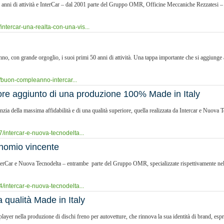
0 anni di attività e InterCar – dal 2001 parte del Gruppo OMR, Officine Meccaniche Rezzatesi –
intercar-una-realta-con-una-vis...
o, con grande orgoglio, i suoi primi 50 anni di attività. Una tappa importante che si aggiunge al
/buon-compleanno-intercar...
lore aggiunto di una produzione 100% Made in Italy
zia della massima affidabilità e di una qualità superiore, quella realizzata da Intercar e Nuova
7/intercar-e-nuova-tecnodelta...
inomio vincente
InterCar e Nuova Tecnodelta – entrambe parte del Gruppo OMR, specializzate rispettivamente nel
4/intercar-e-nuova-tecnodelta...
a qualità Made in Italy
li player nella produzione di dischi freno per autovetture, che rinnova la sua identità di brand, e