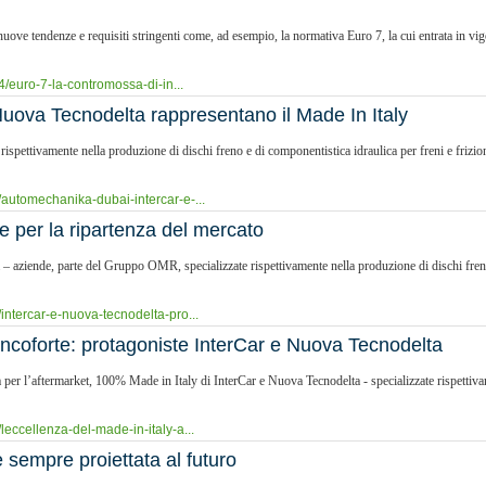
uove tendenze e requisiti stringenti come, ad esempio, la normativa Euro 7, la cui entrata in vi
4/euro-7-la-contromossa-di-in...
uova Tecnodelta rappresentano il Made In Italy
ispettivamente nella produzione di dischi freno e di componentistica idraulica per freni e frizi
/automechanika-dubai-intercar-e-...
e per la ripartenza del mercato
 – aziende, parte del Gruppo OMR, specializzate rispettivamente nella produzione di dischi freno 
intercar-e-nuova-tecnodelta-pro...
rancoforte: protagoniste InterCar e Nuova Tecnodelta
er l’aftermarket, 100% Made in Italy di InterCar e Nuova Tecnodelta - specializzate rispettiva
leccellenza-del-made-in-italy-a...
 sempre proiettata al futuro