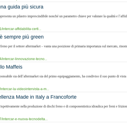
 una guida più sicura
ppresenta un pilastro imprescindibile nonché un parametro chiave per valutare la qualità e l’affi
ntercar-affidabilita-certi...
a è sempre più green
i freno per il settore aftermarket – vanta una posizione di primaria importanza sul mercato, rino
4/intercar-linnovazione-tecno...
llo Maffeis
onsabile sia dell’aftermarket sia del primo equipaggiamento, ha condiviso il suo punto di vista 
ntercar-la-videointervista-a-m...
ellenza Made in Italy a Francoforte
ispettivamente nella produzione di dischi freno e di componentistica idraulica per freni e frizi
7/intercar-e-nuova-tecnodelta...