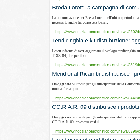
Breda Lorett: la campagna di com
La comunicazione per Breda Lorett, nell’ultimo periodo, ha a
necessario anche far conoscere bene...
https://www.notiziariomotoristico.com/news/8802/
Tendicinghia e kit distribuzione: a
Lorett informa di aver aggiornato il catalogo tendicinghia a
TDI3584; due per il kit...
https://www.notiziariomotoristico.com/news/8619/te
Meridional Ricambi distribuisce i p
Da oggi sarà più facile per gli autoriparatori della Campani
notizia clicca qui),...
https://www.notiziariomotoristico.com/news/8443/me
CO.R.A.R. 09 distribuisce i prodott
Da oggi sarà più facile per gli autoriparatori del Lazio appr
CO.R.A.R. 09, diventato così il...
https://www.notiziariomotoristico.com/news/8299/co-