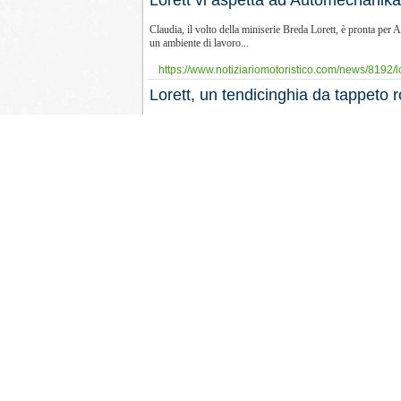
Lorett vi aspetta ad Automechanika
Claudia, il volto della miniserie Breda Lorett, è pronta per 
un ambiente di lavoro...
https://www.notiziariomotoristico.com/news/8192/l
Lorett, un tendicinghia da tappeto 
La novità più importante presentata ad Automechanika 2016 è 
distribuzione con e senza...
https://www.notiziariomotoristico.com/articoli/8123/
Lorett: Claudia e la comunicazione 
È online il terzo episodio della web serie “molto web e poco
non smette mai di...
https://www.notiziariomotoristico.com/news/8013/l
Breda Lorett: aggiornamento kit ru
Breda Lorett informa di aver aggiornato il catalogo kit 
KRT2948, KRT2968, KRT7021, KRT7028, KRT7677,...
https://www.notiziariomotoristico.com/news/7713/br
Nuovo tutorial montaggio tendicing