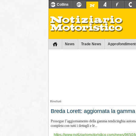
Collins
News
Trade News
Approfondiment
Risultati
Breda Lorett: aggiornata la gamma 
Prosegue l’aggiornamento della gamma tendicinghia automatic
completa con tutti i dettagli e le...
https://www.notiziariomotoristico.com/news/9650/b