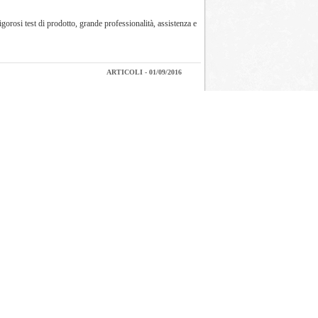
gorosi test di prodotto, grande professionalità, assistenza e
ARTICOLI - 01/09/2016
cinghia automatici a marchio Breda.Disponibili anche in kit
NEWS - 14/07/2016
icare video. Come può Claudia ricordare tutto?“Il telefono
NEWS - 04/04/2016
1, KRT2346, KRT2699, KRT2713, KRT2726, KRT2808, KRT2942,
NEWS - 25/03/2016