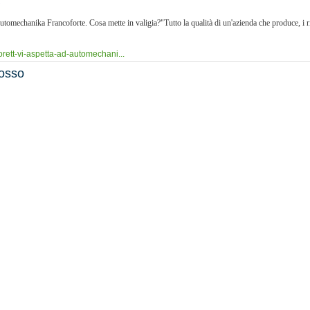
Automechanika Francoforte. Cosa mette in valigia?"Tutto la qualità di un'azienda che produce, i ri
orett-vi-aspetta-ad-automechani...
rosso
la nuova linea, progettata, sviluppata e prodotta nello stabilimento di Pianezza (TO), di tendi
lorett-un-tendicinghia-da-ta...
totale
 seria” di Breda Lorett. Condividere link e aggiornamenti, twittare notizie, postare foto e pubbl
orett-claudia-e-la-comunicazion...
ota
ruota con dei nuovi codici.In dettaglio sono 19 le nuove referenze per i kit ruota: KRT221
eda-lorett-aggiornamento-kit-r...
hia TDI3496 by Breda Lorett