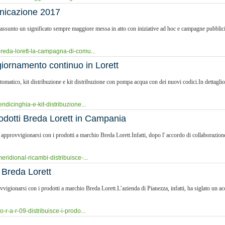
unicazione 2017
ssunto un significato sempre maggiore messa in atto con iniziative ad hoc e campagne pubblicitar
breda-lorett-la-campagna-di-comu...
ggiornamento continuo in Lorett
utomatico, kit distribuzione e kit distribuzione con pompa acqua con dei nuovi codici.In dettagli
ndicinghia-e-kit-distribuzione...
rodotti Breda Lorett in Campania
a approvvigionarsi con i prodotti a marchio Breda Lorett.Infatti, dopo l' accordo di collaborazi
ridional-ricambi-distribuisce-...
i Breda Lorett
ovvigionarsi con i prodotti a marchio Breda Lorett.L’azienda di Pianezza, infatti, ha siglato un a
r-a-r-09-distribuisce-i-prodo...