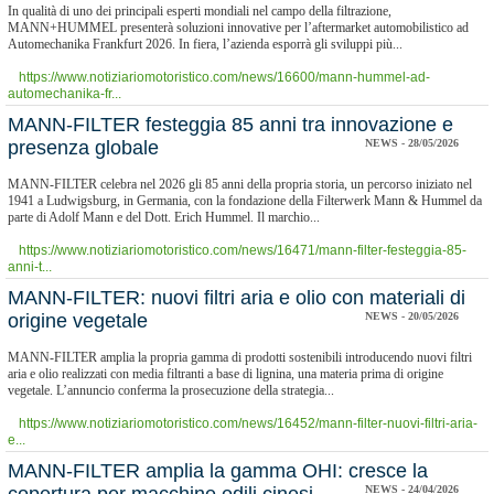
In qualità di uno dei principali esperti mondiali nel campo della filtrazione,
MANN+HUMMEL presenterà soluzioni innovative per l’aftermarket automobilistico ad
Automechanika Frankfurt 2026. In fiera, l’azienda esporrà gli sviluppi più...
https://www.notiziariomotoristico.com/news/16600/mann-hummel-ad-
automechanika-fr...
​MANN-FILTER festeggia 85 anni tra innovazione e
presenza globale
NEWS - 28/05/2026
MANN-FILTER celebra nel 2026 gli 85 anni della propria storia, un percorso iniziato nel
1941 a Ludwigsburg, in Germania, con la fondazione della Filterwerk Mann & Hummel da
parte di Adolf Mann e del Dott. Erich Hummel. Il marchio...
https://www.notiziariomotoristico.com/news/16471/mann-filter-festeggia-85-
anni-t...
​MANN-FILTER: nuovi filtri aria e olio con materiali di
origine vegetale
NEWS - 20/05/2026
MANN-FILTER amplia la propria gamma di prodotti sostenibili introducendo nuovi filtri
aria e olio realizzati con media filtranti a base di lignina, una materia prima di origine
vegetale. L’annuncio conferma la prosecuzione della strategia...
https://www.notiziariomotoristico.com/news/16452/mann-filter-nuovi-filtri-aria-
e...
MANN-FILTER amplia la gamma OHI: cresce la
NEWS - 24/04/2026