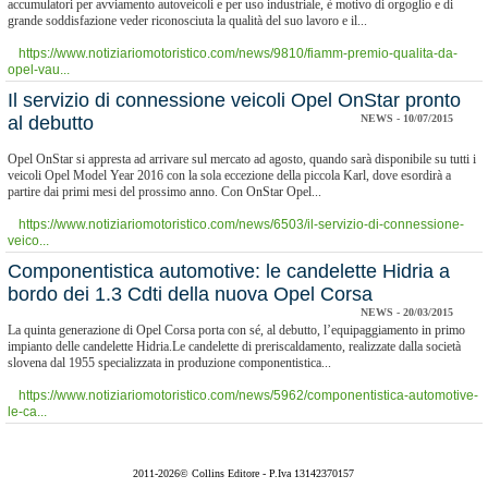
accumulatori per avviamento autoveicoli e per uso industriale, è motivo di orgoglio e di
grande soddisfazione veder riconosciuta la qualità del suo lavoro e il...
https://www.notiziariomotoristico.com/news/9810/fiamm-premio-qualita-da-
opel-vau...
Il servizio di connessione veicoli Opel OnStar pronto
al debutto
NEWS - 10/07/2015
Opel OnStar si appresta ad arrivare sul mercato ad agosto, quando sarà disponibile su tutti i
veicoli Opel Model Year 2016 con la sola eccezione della piccola Karl, dove esordirà a
partire dai primi mesi del prossimo anno. Con OnStar Opel...
https://www.notiziariomotoristico.com/news/6503/il-servizio-di-connessione-
veico...
Componentistica automotive: le candelette Hidria a
bordo dei 1.3 Cdti della nuova Opel Corsa
NEWS - 20/03/2015
La quinta generazione di Opel Corsa porta con sé, al debutto, l’equipaggiamento in primo
impianto delle candelette Hidria.Le candelette di preriscaldamento, realizzate dalla società
slovena dal 1955 specializzata in produzione componentistica...
https://www.notiziariomotoristico.com/news/5962/componentistica-automotive-
le-ca...
2011-2026© Collins Editore - P.Iva 13142370157