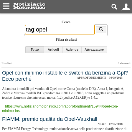
Cerca
Filtra risultati
Tutto
Articoli
Aziende
Attrezzature
Risultati
4 elementi
Opel con minimo instabile e switch da benzina a Gpl?
Ecco perché
APPROFONDIMENTI - 30/09/2025
Alcuni tra i modelli più venduti di Opel, come Corsa (modello D/E), Astra J, Insignia A,
Zafira e Meriva (modelli B/C) prodotti tra il 2011 e il 2018, sono soggetti a un problema
tecnico ricorrente che interessa i motori 1.2 (codice A12XER) e 1.4...
https://www.notiziariomotoristico.com/approfondimenti/15944/opel-con-
minimo-inst...
FIAMM: premio qualità da Opel-Vauxhall
NEWS - 07/05/2018
Per FIAMM Energy Technology, multinazionale attiva nella produzione e distribuzione di