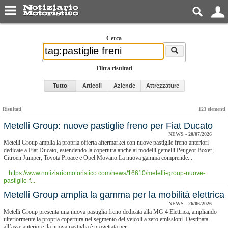
Cerca
Filtra risultati
Tutto
Articoli
Aziende
Attrezzature
Risultati
123 elementi
Metelli Group: nuove pastiglie freno per Fiat Ducato
NEWS - 20/07/2026
Metelli Group amplia la propria offerta aftermarket con nuove pastiglie freno anteriori
dedicate a Fiat Ducato, estendendo la copertura anche ai modelli gemelli Peugeot Boxer,
Citroën Jumper, Toyota Proace e Opel Movano.La nuova gamma comprende...
https://www.notiziariomotoristico.com/news/16610/metelli-group-nuove-
pastiglie-f...
​Metelli Group amplia la gamma per la mobilità elettrica
NEWS - 26/06/2026
Metelli Group presenta una nuova pastiglia freno dedicata alla MG 4 Elettrica, ampliando
ulteriormente la propria copertura nel segmento dei veicoli a zero emissioni. Destinata
all’asse anteriore, la nuova pastiglia è progettata per...