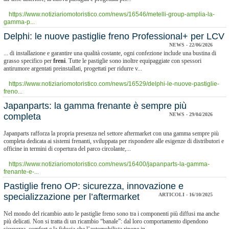
https://www.notiziariomotoristico.com/news/16546/metelli-group-amplia-la-
gamma-p...
​Delphi: le nuove pastiglie freno Professional+ per LCV
NEWS - 22/06/2026
... di installazione e garantire una qualità costante, ogni confezione include una bustina di
grasso specifico per
freni
. Tutte le pastiglie sono inoltre equipaggiate con spessori
antirumore argentati preinstallati, progettati per ridurre v...
https://www.notiziariomotoristico.com/news/16529/delphi-le-nuove-pastiglie-
freno...
​Japanparts: la gamma frenante è sempre più
completa
NEWS - 29/04/2026
Japanparts rafforza la propria presenza nel settore aftermarket con una gamma sempre più
completa dedicata ai sistemi frenanti, sviluppata per rispondere alle esigenze di distributori e
officine in termini di copertura del parco circolante,...
https://www.notiziariomotoristico.com/news/16400/japanparts-la-gamma-
frenante-e-...
Pastiglie freno OP: sicurezza, innovazione e
specializzazione per l’aftermarket
ARTICOLI - 16/10/2025
Nel mondo del ricambio auto le pastiglie freno sono tra i componenti più diffusi ma anche
più delicati. Non si tratta di un ricambio “banale”: dal loro comportamento dipendono