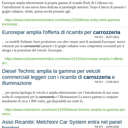
Eurorepar amplia ulteriormente la propria gamma di ricambi Body & Collision con
l’introduzione di una nuova linea dedicata ai parafanghi anteriori. Dopo il lancio di paraurti e
griglie radiatore, infatti, questa novità permette agli...
https://www.notiziariomotoristico.com/news/15268/new-entry-nella-gamma-
eurorepar...
Eurorepar amplia l'offerta di ricambi per
carrozzeria
NEWS - 26/07/2024
... su modelli Stellantis fuori produzione con oltre cinque anni di anzianità.Eurorepar: nuove
soluzioni per la
carrozzeria
I paraurti e le griglie radiatori sono componenti essenziali per il
design e la protezione del veicolo. Eurorepar...
https://www.notiziariomotoristico.com/news/15103/eurorepar-amplia-l-offerta-
di-r...
Diesel Technic amplia la gamma per veicoli
commerciali leggeri con i ricambi di
carrozzeria
e
illuminazione
NEWS - 15/09/2023
... per questa tipologia di veicoli si amplia ulteriormente con l’introduzione di una vasta
scelta di componenti per la
carrozzeria
e l’illuminazione.La nuova gamma si compone
attualmente di circa 1.000 codici, già disponibili nei centri lo...
https://www.notiziariovi.com/news/14509/diesel-technic-amplia-la-gamma-per-
veico...
Asso Ricambi: Melchioni Car System entra nel panel
NEWS - 14/09/2020