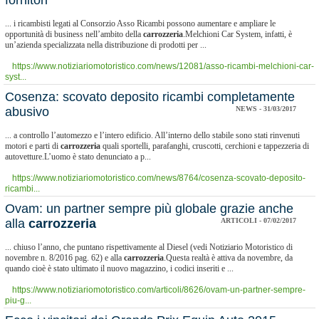
fornitori
... i ricambisti legati al Consorzio Asso Ricambi possono aumentare e ampliare le
opportunità di business nell’ambito della
carrozzeria
.Melchioni Car System, infatti, è
un’azienda specializzata nella distribuzione di prodotti per ...
https://www.notiziariomotoristico.com/news/12081/asso-ricambi-melchioni-car-
syst...
Cosenza: scovato deposito ricambi completamente
abusivo
NEWS - 31/03/2017
... a controllo l’automezzo e l’intero edificio. All’interno dello stabile sono stati rinvenuti
motori e parti di
carrozzeria
quali sportelli, parafanghi, cruscotti, cerchioni e tappezzeria di
autovetture.L’uomo è stato denunciato a p...
https://www.notiziariomotoristico.com/news/8764/cosenza-scovato-deposito-
ricambi...
Ovam: un partner sempre più globale grazie anche
alla
carrozzeria
ARTICOLI - 07/02/2017
... chiuso l’anno, che puntano rispettivamente al Diesel (vedi Notiziario Motoristico di
novembre n. 8/2016 pag. 62) e alla
carrozzeria
.Questa realtà è attiva da novembre, da
quando cioè è stato ultimato il nuovo magazzino, i codici inseriti e ...
https://www.notiziariomotoristico.com/articoli/8626/ovam-un-partner-sempre-
piu-g...