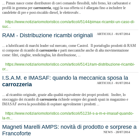
... Pimax nasce come distributore di cavi comando flessibili, tubi freno, kit carburatori e
profili in gomma per
carrozzeria
, oggi la sua offerta si è allargata fino a includere le
candelette di pre e post-riscaldo diesel, le elettrovalv...
https://www.notiziariomotoristico.com/articoli/5144/pimax-ricambi-un-caso-di-
suc...
RAM - Distribuzione ricambi originali
ARTICOLI - 01/07/2014
... a lubrificanti di marchi leader sul mercato, come Castrol. Il portafoglio prodotti di RAM
si compone di ricambi di
carrozzeria
e parti meccaniche anche di alta movimentazione
come: filtri, cinghie, tendicinghia, kit distribuzione, ...
https://www.notiziariomotoristico.com/articoli/5141/ram-distribuzione-ricambi-
or...
I.S.A.M. e IMASAF: quando la meccanica sposa la
carrozzeria
ARTICOLI - 01/07/2014
... al ricambio originale, grazie alla qualità equivalente dei propri prodotti. Inoltre, lo
stoccaggio dei ricambi di
carrozzeria
richiede sempre dei grandi spazi in magazzino e
IMASAF aveva la possibilità di ospitare agevolmente i prodotti ...
https://www.notiziariomotoristico.com/articoli/5123/i-s-a-m-e-imasaf-quando-
la-m...
Magneti Marelli AMPS: novità di prodotto e sorprese a
Francoforte
NEWS - 28/07/2014