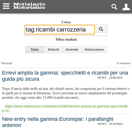
Cerca
Filtra risultati
Tutto
Articoli
Aziende
Attrezzature
Risultati
14 elementi
Errevi amplia la gamma: specchietti e ricambi per una
guida più sicura
NEWS - 23/06/2025
Dopo il lancio delle molle ad aria, dei cilindri sterzo, dei componenti per il sistema elettrico e
di quelli per il sistema di filtrazione, Errevi presenta un nuovo ampliamento del portafoglio
prodotti, che oggi conta oltre 15.000 ricambi meccanici...
https://www.notiziariovi.com/news/15803/errevi-amplia-la-gamma-specchietti-
e-ric...
​New entry nella gamma Eurorepar: i parafanghi
anteriori
NEWS - 31/10/2024