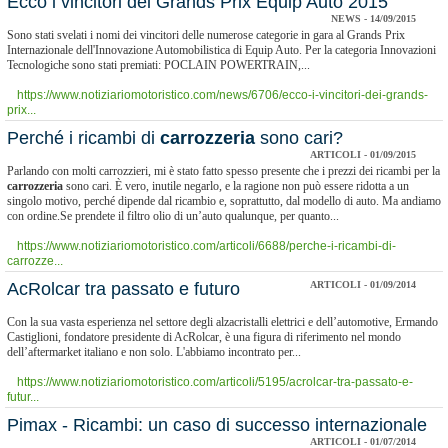
Ecco i vincitori dei Grands Prix Equip Auto 2015
NEWS - 14/09/2015
Sono stati svelati i nomi dei vincitori delle numerose categorie in gara al Grands Prix
Internazionale dell'Innovazione Automobilistica di Equip Auto. Per la categoria Innovazioni
Tecnologiche sono stati premiati: POCLAIN POWERTRAIN,...
https://www.notiziariomotoristico.com/news/6706/ecco-i-vincitori-dei-grands-
prix...
Perché i ricambi di
carrozzeria
sono cari?
ARTICOLI - 01/09/2015
Parlando con molti carrozzieri, mi è stato fatto spesso presente che i prezzi dei ricambi per la
carrozzeria
sono cari. È vero, inutile negarlo, e la ragione non può essere ridotta a un
singolo motivo, perché dipende dal ricambio e, soprattutto, dal modello di auto. Ma andiamo
con ordine.Se prendete il filtro olio di un’auto qualunque, per quanto...
https://www.notiziariomotoristico.com/articoli/6688/perche-i-ricambi-di-
carrozze...
AcRolcar tra passato e futuro
ARTICOLI - 01/09/2014
Con la sua vasta esperienza nel settore degli alzacristalli elettrici e dell’automotive, Ermando
Castiglioni, fondatore presidente di AcRolcar, è una figura di riferimento nel mondo
dell’aftermarket italiano e non solo. L'abbiamo incontrato per...
https://www.notiziariomotoristico.com/articoli/5195/acrolcar-tra-passato-e-
futur...
Pimax - Ricambi: un caso di successo internazionale
ARTICOLI - 01/07/2014