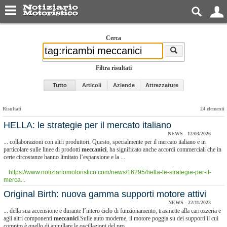
Cerca
Filtra risultati
Tutto
Articoli
Aziende
Attrezzature
Risultati
24 elementi
HELLA: le strategie per il mercato italiano
NEWS - 12/03/2026
... collaborazioni con altri produttori. Questo, specialmente per il mercato italiano e in
particolare sulle linee di prodotti
meccanici
, ha significato anche accordi commerciali che in
certe circostanze hanno limitato l’espansione e la ...
https://www.notiziariomotoristico.com/news/16295/hella-le-strategie-per-il-
merca...
Original Birth: nuova gamma supporti motore attivi
NEWS - 22/11/2023
... della sua accensione e durante l’intero ciclo di funzionamento, trasmette alla carrozzeria e
agli altri componenti
meccanici
.Sulle auto moderne, il motore poggia su dei supporti il cui
compito è quello di annullare le oscillazioni del pro...