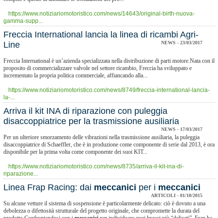
https://www.notiziariomotoristico.com/news/14643/original-birth-nuova-
gamma-supp...
Freccia International lancia la linea di ricambi Agri-
Line
NEWS - 23/03/2017
Freccia International è un’azienda specializzata nella distribuzione di parti motore.Nata con il
proposito di commercializzare valvole nel settore ricambio, Freccia ha sviluppato e
incrementato la propria politica commerciale, affiancando alla...
https://www.notiziariomotoristico.com/news/8749/freccia-international-lancia-
la-...
Arriva il kit INA di riparazione con puleggia
disaccoppiatrice per la trasmissione ausiliaria
NEWS - 17/03/2017
Per un ulteriore smorzamento delle vibrazioni nella trasmissione ausiliaria, la puleggia
disaccoppiatrice di Schaeffler, che è in produzione come componente di serie dal 2013, è ora
disponibile per la prima volta come componente dei suoi KIT...
https://www.notiziariomotoristico.com/news/8735/arriva-il-kit-ina-di-
riparazione...
Linea Frap Racing: dai
meccanici
per i
meccanici
ARTICOLI - 01/10/2015
Su alcune vetture il sistema di sospensione è particolarmente delicato: ciò è dovuto a una
debolezza o difettosità strutturale del progetto originale, che compromette la durata del