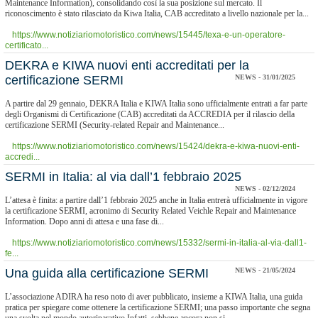
Maintenance Information), consolidando così la sua posizione sul mercato. Il
riconoscimento è stato rilasciato da Kiwa Italia, CAB accreditato a livello nazionale per la...
https://www.notiziariomotoristico.com/news/15445/texa-e-un-operatore-
certificato...
​DEKRA e KIWA nuovi enti accreditati per la
certificazione SERMI
NEWS - 31/01/2025
A partire dal 29 gennaio, DEKRA Italia e KIWA Italia sono ufficialmente entrati a far parte
degli Organismi di Certificazione (CAB) accreditati da ACCREDIA per il rilascio della
certificazione SERMI (Security-related Repair and Maintenance...
https://www.notiziariomotoristico.com/news/15424/dekra-e-kiwa-nuovi-enti-
accredi...
SERMI in Italia: al via dall’1 febbraio 2025
NEWS - 02/12/2024
L’attesa è finita: a partire dall’1 febbraio 2025 anche in Italia entrerà ufficialmente in vigore
la certificazione SERMI, acronimo di Security Related Veichle Repair and Maintenance
Information. Dopo anni di attesa e una fase di...
https://www.notiziariomotoristico.com/news/15332/sermi-in-italia-al-via-dall1-
fe...
Una guida alla certificazione SERMI
NEWS - 21/05/2024
L’associazione ADIRA ha reso noto di aver pubblicato, insieme a KIWA Italia, una guida
pratica per spiegare come ottenere la certificazione SERMI; una passo importante che segna