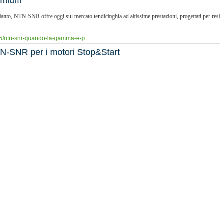
emium
ianto, NTN-SNR offre oggi sul mercato tendicinghia ad altissime prestazioni, progettati per resis
335/ntn-snr-quando-la-gamma-e-p...
TN-SNR per i motori Stop&Start
r la distribuzione ausiliaria con meccanismo di smorzamento variabile, ideale per il funziona
la-tecnologia-allavanguardia-di...
sti in fiera
orett sarà, anche in questa edizione di Automechanika 2018, la protagonista della kermesse, ne
0/tendicinghia-breda-lorett-p...
di NTN-SNR Roulements
orte dal 11 settembre al 15 settembre Hall 4.0 Stand C30. Nel 2018, NTN-SNR Roulements entra 
/automechanika-2018-i-100-anni-d...
et