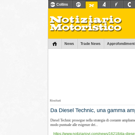
Collins
News
Trade News
Approfondiment
Risultati
Da Diesel Technic, una gamma ampi
Diesel Technic prosegue nella strategia di costante ampliame
modo puntuale alle esigenze dei...
https://www.notiziariovi.com/news/16218/da-dies