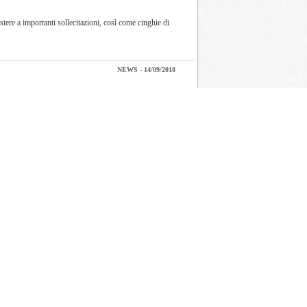
tere a importanti sollecitazioni, così come cinghie di
NEWS - 14/09/2018
mento dei motori ISG con funzione Stop&Start integrata
ARTICOLI - 27/07/2018
llo stand condiviso con Bugatti Autoricambi, azienda parte
NEWS - 02/07/2018
a far parte del club esclusivo delle aziende centenarie,
ARTICOLI - 18/06/2018