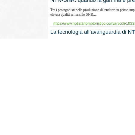
​NTN-SNR: quando la gamma è pr
Tra i protagonisti nella produzione di tenditori in primo imp
elevata qualità a marchio SNR,...
https://www.notiziariomotoristico.com/articoli/10
La tecnologia all’avanguardia di N
NTN-SNR ha sviluppato un tenditore idraulico automatico pe
(ISG, Integrated Starter Generator)....
https://www.notiziariomotoristico.com/news/10237/
​Tendicinghia Breda Lorett: protagoni
La gamma dei tendicinghia automatici di produzione Breda L
del Gruppo Metelli, così come la...
https://www.notiziariomotoristico.com/articoli/1012
Automechanika 2018: i 100 anni 
NTN-SNR sarà presente alla fiera Automechanika di Francof
con un doppio anniversario: quello di NTN...
https://www.notiziariomotoristico.com/news/10040
Dayco: soluzioni OE per l'aftermark