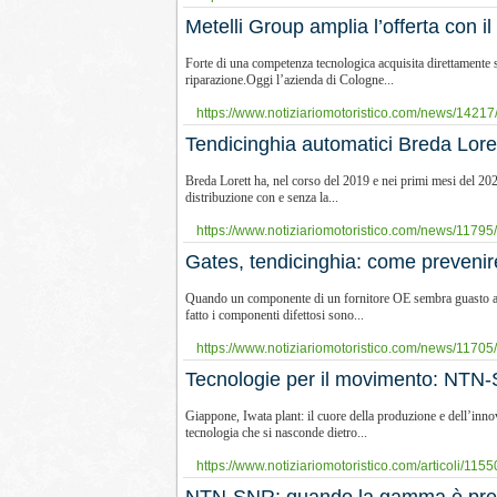
Metelli Group amplia l’offerta con il 
Forte di una competenza tecnologica acquisita direttamente s
riparazione.Oggi l’azienda di Cologne...
https://www.notiziariomotoristico.com/news/14217/m
Tendicinghia automatici Breda Lore
Breda Lorett ha, nel corso del 2019 e nei primi mesi del 2020
distribuzione con e senza la...
https://www.notiziariomotoristico.com/news/11795/
Gates, tendicinghia: come prevenire
Quando un componente di un fornitore OE sembra guasto al mo
fatto i componenti difettosi sono...
https://www.notiziariomotoristico.com/news/11705
​Tecnologie per il movimento: NTN
Giappone, Iwata plant: il cuore della produzione e dell’inn
tecnologia che si nasconde dietro...
https://www.notiziariomotoristico.com/articoli/1155