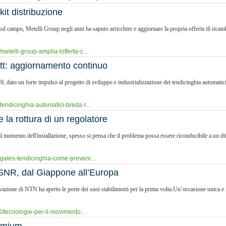
kit distribuzione
ul campo, Metelli Group negli anni ha saputo arricchire e aggiornare la propria offerta di ricamb
etelli-group-amplia-lofferta-c...
tt: aggiornamento continuo
, dato un forte impulso al progetto di sviluppo e industrializzazione dei tendicinghia automatici 
tendicinghia-automatici-breda-l...
 la rottura di un regolatore
mento dell'installazione, spesso si pensa che il problema possa essere riconducibile a un difet
/gates-tendicinghia-come-preveni...
-SNR, dal Giappone all’Europa
ovazione di NTN ha aperto le porte dei suoi stabilimenti per la prima volta.Un’occasione unica e
0/tecnologie-per-il-movimento...