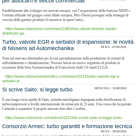
per autocarri e veicoli commerciali
Parallelamente allo sviluppo nei mercati europei, con l’acquisizione della francese MDD e
l’entrata ufficiale nel gruppo come filiale europea, Mec-Diesel prosegue nella strategia di
crescita delle gamme prodotto.Si inserisce in quest’ottica...
https://www.notiziariovi.com/news/11983/mec-diesel-diventa-master-
distributor-ga...
Turbo, valvole EGR e serbatoi di espansione: le novità
di Nissens ad Automechanika
NEWS - 07/09/2018
Nota sul mercato aftermarket per la sua specializzazione nella produzione di sistemi di
raffreddamento e climatizzazione, Nissens lancia un nuovo segmento di prodotti in
occasione della fiera Automechanika di Francoforte (hall 3.0 stand E21).Il...
https://www.notiziariomotoristico.com/news/10211/turbo-valvole-egr-e-
serbatoi-di...
Si scrive Saito, si legge turbo
ARTICOLI - 31/08/2018
È una lunga corsa quella di Saito, azienda marchigiana impegnata nella distribuzione di
turbocompressori a livello internazionale da ormai più di 25 anni. Una corsa che ha portato
l’azienda a espandere il proprio mercato ben oltre i confini...
https://www.notiziariovi.com/articoli/10210/si-scrive-saito-si-legge-turbo...
Consorzio Armec: turbo garantiti e formazione tecnica
NEWS - 20/04/2018