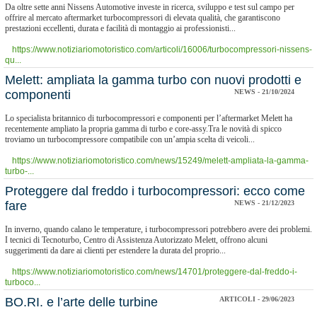
Da oltre sette anni Nissens Automotive investe in ricerca, sviluppo e test sul campo per
offrire al mercato aftermarket turbocompressori di elevata qualità, che garantiscono
prestazioni eccellenti, durata e facilità di montaggio ai professionisti...
https://www.notiziariomotoristico.com/articoli/16006/turbocompressori-nissens-
qu...
Melett: ampliata la gamma turbo con nuovi prodotti e
componenti
NEWS - 21/10/2024
Lo specialista britannico di turbocompressori e componenti per l’aftermarket Melett ha
recentemente ampliato la propria gamma di turbo e core-assy.Tra le novità di spicco
troviamo un turbocompressore compatibile con un’ampia scelta di veicoli...
https://www.notiziariomotoristico.com/news/15249/melett-ampliata-la-gamma-
turbo-...
Proteggere dal freddo i turbocompressori: ecco come
fare
NEWS - 21/12/2023
In inverno, quando calano le temperature, i turbocompressori potrebbero avere dei problemi.
I tecnici di Tecnoturbo, Centro di Assistenza Autorizzato Melett, offrono alcuni
suggerimenti da dare ai clienti per estendere la durata del proprio...
https://www.notiziariomotoristico.com/news/14701/proteggere-dal-freddo-i-
turboco...
BO.RI. e l’arte delle turbine
ARTICOLI - 29/06/2023