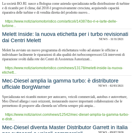
La società BO.RI. nasce a Bologna come azienda specializzata nella distribuzione di turbine
e di ricambi per il clima; dal 2018 è progressivamente cresciuta, acquisendo capacità
riparativa delle turbine e di vendita diretta del prodotto nuovo...
https://www.notiziariomotoristico.com/articoli/14387/bo-ri-e-larte-delle-
turbine...
​Melett Inside: la nuova etichetta per i turbo revisionati
dai Centri Melett
NEWS - 11/11/2021
Melett ha avviato un nuovo programma di etichettatura volto ad aiutare le officine a
individuare facilmente le riparazioni di alta qualità dei turbocompressori.Gli interventi di
riparazione svolti dalla rete dei Centri di Assistenza Autorizzati...
https://www.notiziariomotoristico.com/news/13178/melett-inside-la-nuova-
etichett...
Mec-Diesel amplia la gamma turbo: è distributore
ufficiale BorgWarner
NEWS - 02/03/2021
Specializzata nei ricambi motore per autocarro, veicoli commerciali, autobus e autovetture,
Mec-Diesel allarga i suoi orizzonti, instaurando nuove importanti collaborazioni che le
permettono di proporre alla clientela un’offerta sempre più ampia...
https://www.notiziariovi.com/news/12542/mec-diesel-amplia-la-gamma-turbo-
e-distr...
Mec-Diesel diventa Master Distributor Garrett in Italia
NEWS - 09/07/2020