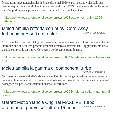
Melett torna ad Automechanika di Francoforte nel 2026 e, per la prima volta dalla sua
recente acquisizione, condividerà un ampio stand con BMTS. Le due aziende coglieranno
quest’opportunità per presentare i loro punti di forza complementari...
https://www.notiziariomotoristico.com/news/16631/automechanika-2026-
melett-in-fi...
Melett amplia l'offerta con nuovi Core-Assy,
turbocompressori e attuatori
NEWS - 29/06/2026
Melett amplia il proprio catalogo dedicato ai turbocompressori e ai relativi componenti con
l'introduzione di tre nuovi prodotti destinati al mercato aftermarket. L'aggiornamento della
gamma comprende un nuovo Core-Assy per le applicazioni Isuzu...
https://www.notiziariomotoristico.com/news/16549/melett-amplia-l-offerta-con-
nuo...
​Melett amplia la gamma di componenti turbo
NEWS - 26/02/2026
Nel quarto trimestre del 2025 Melett ha ampliato la propria gamma di turbocompressori e
componenti introducendo diverse novità di rilievo, rafforzando la copertura sia per i veicoli
passeggeri sia per le applicazioni industriali.Il fornitore...
https://www.notiziariomotoristico.com/news/16264/melett-amplia-la-gamma-di-
compo...
Garrett Motion lancia Original MAXLIFE: turbo
aftermarket per veicoli oltre i 15 anni
NEWS - 23/02/2026