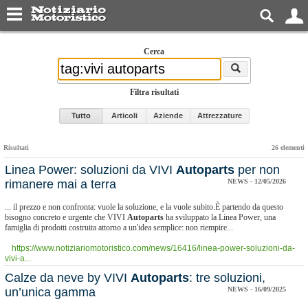
Cerca
Filtra risultati
Tutto
Articoli
Aziende
Attrezzature
Risultati
26 elementi
Linea Power: soluzioni da VIVI
Autoparts
per non
rimanere mai a terra
NEWS - 12/05/2026
... il prezzo e non confronta: vuole la soluzione, e la vuole subito.È partendo da questo
bisogno concreto e urgente che VIVI
Autoparts
ha sviluppato la Linea Power, una
famiglia di prodotti costruita attorno a un'idea semplice: non riempire...
https://www.notiziariomotoristico.com/news/16416/linea-power-soluzioni-da-
vivi-a...
​Calze da neve by VIVI
Autoparts
: tre soluzioni,
un’unica gamma
NEWS - 16/09/2025