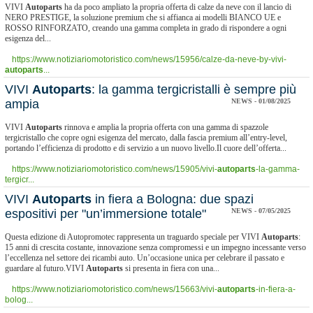
VIVI
Autoparts
ha da poco ampliato la propria offerta di calze da neve con il lancio di
NERO PRESTIGE, la soluzione premium che si affianca ai modelli BIANCO UE e
ROSSO RINFORZATO, creando una gamma completa in grado di rispondere a ogni
esigenza del...
https://www.notiziariomotoristico.com/news/15956/calze-da-neve-by-vivi-
autoparts
...
VIVI
Autoparts
: la gamma tergicristalli è sempre più
ampia
NEWS - 01/08/2025
VIVI
Autoparts
rinnova e amplia la propria offerta con una gamma di spazzole
tergicristallo che copre ogni esigenza del mercato, dalla fascia premium all’entry-level,
portando l’efficienza di prodotto e di servizio a un nuovo livello.Il cuore dell’offerta...
https://www.notiziariomotoristico.com/news/15905/vivi-
autoparts
-la-gamma-
tergicr...
VIVI
Autoparts
in fiera a Bologna: due spazi
espositivi per "un’immersione totale"
NEWS - 07/05/2025
Questa edizione di Autopromotec rappresenta un traguardo speciale per VIVI
Autoparts
:
15 anni di crescita costante, innovazione senza compromessi e un impegno incessante verso
l’eccellenza nel settore dei ricambi auto. Un’occasione unica per celebrare il passato e
guardare al futuro.VIVI
Autoparts
si presenta in fiera con una...
https://www.notiziariomotoristico.com/news/15663/vivi-
autoparts
-in-fiera-a-
bolog...