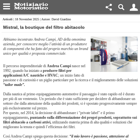
Articoli
| 18 November 2025 | Autore: David Giardino
​Mistral, la boutique del filtro abitacolo
Abbiamo incontrato Andrea Campi, AD della omonima
azienda, per conoscere meglio l’attività di un produttore
di componenti che ha fatto del proprio marchio un brand
unico per qualità e proposta commerciale.
Il percorso imprenditoriale di
Andrea Campi
nasce nel
1992, quando ha iniziato a
produrre filtri per
applicazioni A/C nautiche e HVAC
; un inizio fatto di
passione e di curiosità e un piglio particolare per la ricerca e il miglioramento delle soluzioni
“tailor made”.
Dalla nautica al primo equipaggiamento automotive il passaggio è stato rapido ed è durato
per più di un ventennio. Un periodo che è stato sufficiente per decidere di abbandonare un
settore che dalla attenzione della qualità dei prodotti, si è spostato progressivamente sempre
più esclusivamente sul prezzo.
Per questo, nel 2014, la decisione di abbandonare i “private label” e il primo
equipaggiamento
, puntando sulla differenziazione dei propri prodotti, soprattutto sui
filtri abitacolo a carboni attivi,
utilizzando materia prima di alta qualità e soluzioni che
migliorano la tenuta e quindi l’efficienza dei filtri.
Così Andrea Campi spiega questa decisione:
“il mio lavoro è passione, attenzione al