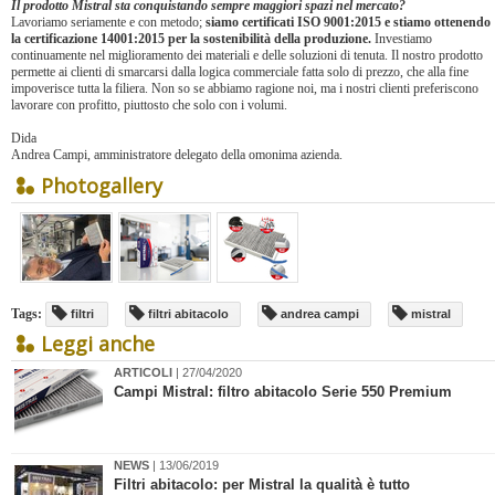
Il prodotto Mistral sta conquistando sempre maggiori spazi nel mercato?
Lavoriamo seriamente e con metodo;
siamo certificati ISO 9001:2015 e stiamo ottenendo
la certificazione 14001:2015 per la sostenibilità della produzione.
Investiamo
continuamente nel miglioramento dei materiali e delle soluzioni di tenuta. Il nostro prodotto
permette ai clienti di smarcarsi dalla logica commerciale fatta solo di prezzo, che alla fine
impoverisce tutta la filiera. Non so se abbiamo ragione noi, ma i nostri clienti preferiscono
lavorare con profitto, piuttosto che solo con i volumi.
Dida
Andrea Campi, amministratore delegato della omonima azienda.
Photogallery
Tags:
filtri
filtri abitacolo
andrea campi
mistral
Leggi anche
ARTICOLI
| 27/04/2020
Campi Mistral: filtro abitacolo Serie 550 Premium
NEWS
| 13/06/2019
Filtri abitacolo: per Mistral la qualità è tutto