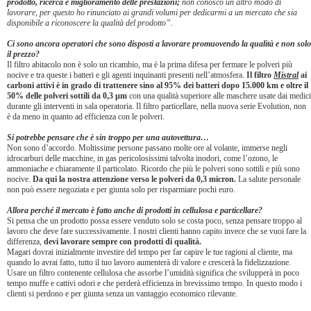
prodotto, ricerca e miglioramento delle prestazioni;
non conosco un altro modo di
lavorare, per questo ho rinunciato ai grandi volumi per dedicarmi a un mercato che sia
disponibile a riconoscere la qualità del prodotto”.
Ci sono ancora operatori che sono disposti a lavorare promuovendo la qualità e non solo
il prezzo?
Il filtro abitacolo non è solo un ricambio, ma è la prima difesa per fermare le polveri più
nocive e tra queste i batteri e gli agenti inquinanti presenti nell’atmosfera.
Il filtro
Mistral
ai
carboni attivi è in grado di trattenere sino al 95% dei batteri dopo 15.000 km e oltre il
50% delle polveri sottili da 0,3 µm
con una qualità superiore alle maschere usate dai medici
durante gli interventi in sala operatoria. Il filtro particellare, nella nuova serie Evolution, non
è da meno in quanto ad efficienza con le polveri.
Si potrebbe pensare che è sin troppo per una autovettura…
Non sono d’accordo. Moltissime persone passano molte ore al volante, immerse negli
idrocarburi delle macchine, in gas pericolosissimi talvolta inodori, come l’ozono, le
ammoniache e chiaramente il particolato. Ricordo che più le polveri sono sottili e più sono
nocive.
Da qui la nostra attenzione verso le polveri da 0,3 micron.
La salute personale
non può essere negoziata e per giunta solo per risparmiare pochi euro.
Allora perché il mercato è fatto anche di prodotti in cellulosa e particellare?
Si pensa che un prodotto possa essere venduto solo se costa poco, senza pensare troppo al
lavoro che deve fare successivamente. I nostri clienti hanno capito invece che se vuoi fare la
differenza,
devi lavorare sempre con prodotti di qualità.
Magari dovrai inizialmente investire del tempo per far capire le tue ragioni al cliente, ma
quando lo avrai fatto, tutto il tuo lavoro aumenterà di valore e crescerà la fidelizzazione.
Usare un filtro contenente cellulosa che assorbe l’umidità significa che svilupperà in poco
tempo muffe e cattivi odori e che perderà efficienza in brevissimo tempo. In questo modo i
clienti si perdono e per giunta senza un vantaggio economico rilevante.