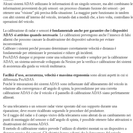
Alcuni sistemi ADAS utilizzano le informazioni di un singolo sensore, ma altri combinano le
informazioni provenienti da più sensori -un processo chiamato fusione dei sensori - per
ottenere una “visione” più precisa della situazione. La maggior parte funzionano in tandem
con altri sistemi all’interno del veicolo, inviando dati a moduli che, a loro volta, controllano le
operazioni del veicolo.
La calibrazione di radar e sensori
è fondamentale anche per garantire che i dispositivi
ADAS si attivino quando necessario
. Le calibrazioni prevengono anche l’innesco di falsi
allarmi che possono causare la disattivazione dei dispositivi salvavita per evitare
inconvenienti.
Calibrare i sistemi perché possano determinare correttamente velocità e distanza è
fondamentale per ottimizzare le prestazioni e ridurre gli incidenti.
ProADAS dunque si propone come una soluzione versatile e semplice per la calibrazione
ADAS; un sistema universale sviluppato da Nexion per la verifica e calibrazione dei sistemi
di assistenza alla guida su veicoli multimarca.
Facilità d’uso, accuratezza, velocità e massima ergonomia
sono alcuni aspetti in cui si
differenzia ProADAS.
Poichè le misurazioni dei sistemi ADAS sono influenzate dall’allineamento del veicolo in
relazione alla convergenza e all’angolo di spinta, la precondizione per una corretta
calibrazione ADAS è che il veicolo e il pannello di calibrazione ADAS siano perfettamente
allineati.
Se una telecamera o un sensore radar viene spostato dal suo supporto durante una
riparazione, deve essere ricalibrato seguendo le procedure del produttore.
Se il raggio del radar o il campo visivo della telecamera sono alterati da un cambiamento nei
punti di montaggio del sensore o dall’angolo di spinta, è possibile ottenere false attivazioni o
disattivazioni del sistema ADAS.
Il metodo di calibrazione statico prevede l’utilizzo di obiettivi montati su un dispositivo a