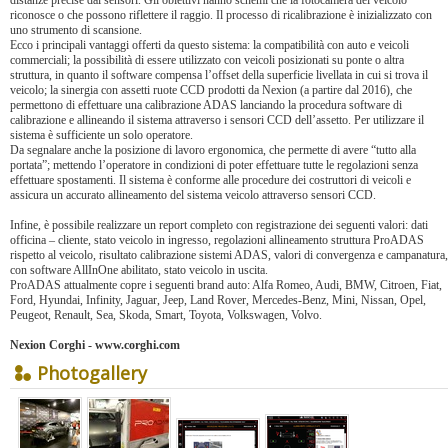
distanze precise dai sensori. Gli obiettivi hanno schemi che la fotocamera del veicolo
riconosce o che possono riflettere il raggio. Il processo di ricalibrazione è inizializzato con
uno strumento di scansione.
Ecco i principali vantaggi offerti da questo sistema: la compatibilità con auto e veicoli
commerciali; la possibilità di essere utilizzato con veicoli posizionati su ponte o altra
struttura, in quanto il software compensa l’offset della superficie livellata in cui si trova il
veicolo; la sinergia con assetti ruote CCD prodotti da Nexion (a partire dal 2016), che
permettono di effettuare una calibrazione ADAS lanciando la procedura software di
calibrazione e allineando il sistema attraverso i sensori CCD dell’assetto. Per utilizzare il
sistema è sufficiente un solo operatore.
Da segnalare anche la posizione di lavoro ergonomica, che permette di avere “tutto alla
portata”; mettendo l’operatore in condizioni di poter effettuare tutte le regolazioni senza
effettuare spostamenti. Il sistema è conforme alle procedure dei costruttori di veicoli e
assicura un accurato allineamento del sistema veicolo attraverso sensori CCD.
Infine, è possibile realizzare un report completo con registrazione dei seguenti valori: dati
officina – cliente, stato veicolo in ingresso, regolazioni allineamento struttura ProADAS
rispetto al veicolo, risultato calibrazione sistemi ADAS, valori di convergenza e campanatura,
con software AllInOne abilitato, stato veicolo in uscita.
ProADAS attualmente copre i seguenti brand auto: Alfa Romeo, Audi, BMW, Citroen, Fiat,
Ford, Hyundai, Infinity, Jaguar, Jeep, Land Rover, Mercedes-Benz, Mini, Nissan, Opel,
Peugeot, Renault, Sea, Skoda, Smart, Toyota, Volkswagen, Volvo.
Nexion Corghi -
www.corghi.com
Photogallery