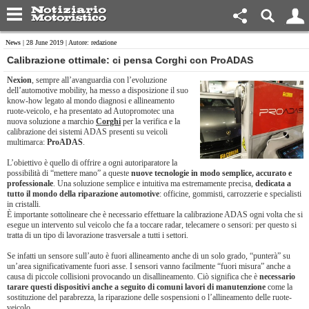
News
| 28 June 2019 | Autore: redazione
Calibrazione ottimale: ci pensa Corghi con ProADAS
Nexion
, sempre all’avanguardia con l’evoluzione
dell’automotive mobility, ha messo a disposizione il suo
know-how legato al mondo diagnosi e allineamento
ruote-veicolo, e ha presentato ad Autopromotec una
nuova soluzione a marchio
Corghi
per la verifica e la
calibrazione dei sistemi ADAS presenti su veicoli
multimarca:
ProADAS
.
L’obiettivo è quello di offrire a ogni autoriparatore la
possibilità di “mettere mano” a queste
nuove tecnologie in modo semplice, accurato e
professionale
. Una soluzione semplice e intuitiva ma estremamente precisa,
dedicata a
tutto il mondo della riparazione automotive
: officine, gommisti, carrozzerie e specialisti
in cristalli.
È importante sottolineare che è necessario effettuare la calibrazione ADAS ogni volta che si
esegue un intervento sul veicolo che fa a toccare radar, telecamere o sensori: per questo si
tratta di un tipo di lavorazione trasversale a tutti i settori.
Se infatti un sensore sull’auto è fuori allineamento anche di un solo grado, “punterà” su
un’area significativamente fuori asse. I sensori vanno facilmente “fuori misura” anche a
causa di piccole collisioni provocando un disallineamento. Ciò significa che è
necessario
tarare questi dispositivi anche a seguito di comuni lavori di manutenzione
come la
sostituzione del parabrezza, la riparazione delle sospensioni o l’allineamento delle ruote-
veicolo.