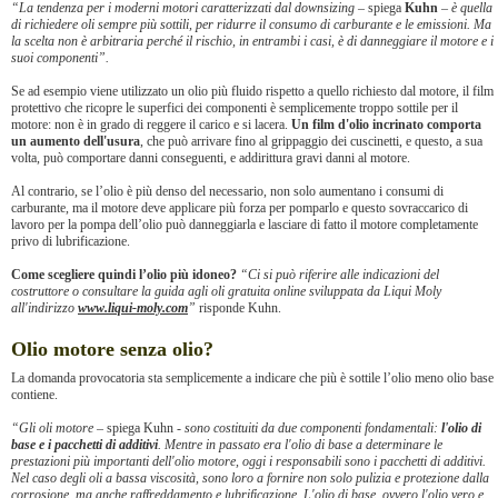
“La tendenza per i moderni motori caratterizzati dal downsizing
– spiega
Kuhn
–
è quella
di richiedere oli sempre più sottili, per ridurre il consumo di carburante e le emissioni. Ma
la scelta non è arbitraria perché il rischio, in entrambi i casi, è di danneggiare il motore e i
suoi componenti”.
Se ad esempio viene utilizzato un olio più fluido rispetto a quello richiesto dal motore, il film
protettivo che ricopre le superfici dei componenti è semplicemente troppo sottile per il
motore: non è in grado di reggere il carico e si lacera.
Un film d'olio incrinato comporta
un aumento dell'usura
, che può arrivare fino al grippaggio dei cuscinetti, e questo, a sua
volta, può comportare danni conseguenti, e addirittura gravi danni al motore.
Al contrario, se l’olio è più denso del necessario, non solo aumentano i consumi di
carburante, ma il motore deve applicare più forza per pomparlo e questo sovraccarico di
lavoro per la pompa dell’olio può danneggiarla e lasciare di fatto il motore completamente
privo di lubrificazione.
Come scegliere quindi l’olio più idoneo?
“Ci si può riferire alle indicazioni del
costruttore o consultare la guida agli oli gratuita online sviluppata da Liqui Moly
all'indirizzo
www.liqui-moly.com
”
risponde Kuhn.
Olio motore senza olio?
La domanda provocatoria sta semplicemente a indicare che più è sottile l’olio meno olio base
contiene.
“Gli oli motore
– spiega Kuhn -
sono costituiti da due componenti fondamentali:
l'olio di
base e i pacchetti di additivi
. Mentre in passato era l'olio di base a determinare le
prestazioni più importanti dell'olio motore, oggi i responsabili sono i pacchetti di additivi.
Nel caso degli oli a bassa viscosità, sono loro a fornire non solo pulizia e protezione dalla
corrosione, ma anche raffreddamento e lubrificazione. L'olio di base, ovvero l'olio vero e