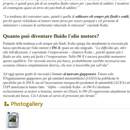
proprio, è quindi poco più di un semplice fluido vettore per i pacchetti di additivi. I moderni
oli contengono quasi un terzo dei pacchetti di additivi.”
“La tendenza dei costruttori auto, quindi è quella di
utilizzare oli sempre più fluidi e sottili
,
perché questi richiedono al motore meno forza per essere pompati e ciò permette di
ottimizzare i consumi di carburante riducendo le emissioni”
conclude Kuhn.
Quanto può diventare fluido l'olio motore?
Parlando della tendenza a oli sempre più fluidi, Kuhn spiega che attualmente la viscosità più
bassa specificata per l'olio motore è
0W-8
; quasi un olio unigrado.
“La difficoltà qui, oltre
alla lubrificazione, è soprattutto l'evaporazione
– chiarisce Kuhn -,
poiché quanto più è
fluido un olio, tanto più facile è l'evaporazione. Nello 0W-8 è ancora possibile mantenere
questo equilibrio. Per viscosità ancora più basse, probabilmente sarebbe necessaria una
sostanza chimica completamente diversa, che non si baserebbe più sull'olio”.
Ad oggi questo grado di viscosità è limitato
al mercato giapponese
. Finora solo
l'Organizzazione giapponese per gli standard automobilistici (JASO) ha pubblicato le
specifiche per lo 0W-8, ma né l'associazione europea dei produttori di automobili (ACEA) né
l'API americana lo hanno fatto.
“Infine
– conclude Kuhn -
lo 0W-8 è destinato
esclusivamente ai motori a benzina, mentre nei Diesel, lo 0W-20 rappresenta attualmente la
viscosità più bassa. Ciò è dovuto al carico di pressione più elevato”.
Photogallery