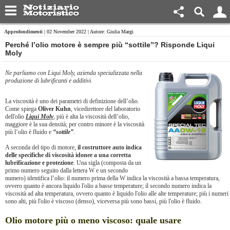
Approfondimenti
| 02 November 2022 | Autore: Giulia Margi
Perché l’olio motore è sempre più “sottile”? Risponde Liqui
Moly
Ne parliamo con Liqui Moly, azienda specializzata nella
produzione di lubrificanti e additivi.
La viscosità è uno dei parametri di definizione dell’olio.
Come spiega
Oliver Kuhn
, vicedirettore del laboratorio
dell'olio
Liqui Moly
, più è alta la viscosità dell’olio,
maggiore è la sua densità; per contro minore è la viscosità
più l’olio è fluido e
“sottile”
.
A seconda del tipo di motore,
il costruttore auto indica
delle specifiche di viscosità idonee a una corretta
lubrificazione e protezione
. Una sigla (composta da un
primo numero seguito dalla lettera W e un secondo
numero) identifica l’olio: il numero prima della W indica la viscosità a bassa temperatura,
ovvero quanto è ancora liquido l'olio a basse temperature; il secondo numero indica la
viscosità ad alta temperatura, ovvero quanto è liquido l'olio alle alte temperature; più i numeri
sono alti, più l'olio è viscoso (denso), viceversa più sono bassi, più l'olio è fluido.
Olio motore più o meno viscoso: quale usare