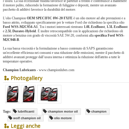
l’usura. La sua eccezionale fluidità favorisce le partenze a freddo e contribuisce a mantenere
il motore pulito, riducendo la formazione di fuliggine e depositi, mentre un avanzato
pacchetto di additivi favorisce la durabilità del motore.
L’olio Champion
OEM SPECIFIC 0W-20 FXFE
è un olio motore ad alte prestazioni e a
basso attrito, sviluppato specificamente per le vetture Ford che richiedono la specifica olio
Ford WSS-M2C954-A1
. Tra i motori interessati rientrano
1.0L EcoBoost
,
1.5L EcoBoost
e
2.5L Duratec-Hybrid
. È inoltre retrocompatibile con le applicazioni che richiedono oli
motore a benzina con grado di viscosità SAE 5W-20, conformi alla
specifica Ford WSS-
M2C948-B
.
La sua bassa viscosità e la formulazione a basso contenuto di SAPS garantiscono
un'eccellente efficienza nei consumi e una riduzione delle emissioni, mentre il pacchetto di
additivi avanzati protegge dall’usura interna e ottimizza la riduzione dell'attrito a tutte le
temperature operative.
Champion Lubricants
- www.championlubes.com
Photogallery
Tags:
lubrificanti
champion motor oil
champion
wolf champion oil
olio motore
Leggi anche