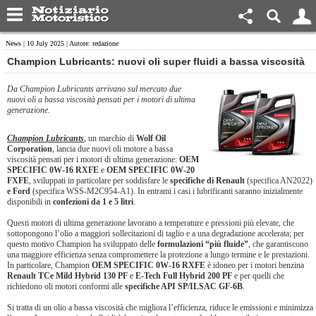
News
| 10 July 2025 | Autore: redazione
Champion Lubricants: nuovi oli super fluidi a bassa viscosità
Da Champion Lubricants arrivano sul mercato due
nuovi oli a bassa viscosità pensati per i motori di ultima
generazione.
Champion Lubricants
, un marchio di
Wolf Oil
Corporation
, lancia due nuovi oli motore a bassa
viscosità pensati per i motori di ultima generazione:
OEM
SPECIFIC 0W-16 RXFE
e
OEM SPECIFIC 0W-20
FXFE
, sviluppati in particolare per soddisfare le
specifiche di Renault
(specifica AN2022)
e Ford
(specifica WSS-M2C954-A1). In entrami i casi i lubrificanti saranno inizialmente
disponibili in
confezioni da 1 e 5 litri
.
Questi motori di ultima generazione lavorano a temperature e pressioni più elevate, che
sottopongono l’olio a maggiori sollecitazioni di taglio e a una degradazione accelerata; per
questo motivo Champion ha sviluppato delle
formulazioni “più fluide”
, che garantiscono
una maggiore efficienza senza compromettere la protezione a lungo termine e le prestazioni.
In particolare, Champion
OEM SPECIFIC 0W-16 RXFE
è idoneo per i motori benzina
Renault TCe Mild Hybrid 130 PF
e
E-Tech Full Hybrid 200 PF
e per quelli che
richiedono oli motori conformi alle
specifiche API SP/ILSAC GF-6B
.
Si tratta di un olio a bassa viscosità che migliora l’efficienza, riduce le emissioni e minimizza