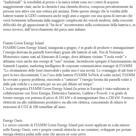
“tradizionali”: la sensibilità al prezzo e la marca infatti sono tra i criteri di acquisto
maggiormente citati; anche la clientela è una clientela diversa, composta prevalentemente da
persone non attive con una vettura più anziana. Detto questo ritengo che la vendita delle
batterie tramite la GDO continuerà anche negli anni a seguire con una quota di mercato che
verrà fortemente influenzata dalla maggiore complessità dei veicoli moderni, dalla crescente
difficoltà che gli appassionati di “fai da te” incontreranno nella sostituzione della batteria e, in
senso inverso, dall’invecchiamento del parco auto italiano.
Fiamm Green Energy Island
FIAMM Green Energy Island, inaugurata a giugno, è in grado di produrre e immagazzinare
l’energia derivata da pannelli fotovoltaici grazie alle batterie al sale. Noi di Notiziario
Motoristico siamo stati ad Almisano di Lonigo, dove abbiamo visitato “l’isola verde” e
abbiamo visto anche due esempi di “oasi” montate, facendocene spiegare il funzionamento da
Samuele Lupatini, marketing intelligence & corporate communication manager di FIAMM.
“Lo sfruttamento delle fonti rinnovabili e pulite non è una novità. Lo svantaggio di tali fonti è
però la loro discontinuità. Con l’uso delle batterie FIAMM SoNick al sodio nickel, FIAMM
ha ovviato a questo problema, riuscendo a “catturare” l’energia fornita dai pannelli solari o
dalle pale eoliche e a stoccarla per un uso più diluito nel tempo”.
L’isola energetica FIAMM Green Energy Island (la prima in Europa) è stata realizzata in
collaborazione con Terni Energia, Elettronica Santerno, Galileia e Prosoft: è in grado di
fornire energia con potenza di picco di 181 kW e di immagazzinare fino a 230 kW. Fornisce
elettricità sia allo stabilimento produttivo sia alla rete elettrica, consentendo di ridurre le
emissioni di CO2 di 106 tonnellate all’anno.
Energy Oasis
Lo stesso concetto di FIAMM Green Energy Island può essere applicato in scala minore
nelle Energy Oasis, vere e proprie centrali elettriche in un container, sviluppate per portare
energia elettrica pulita nelle zone che ancora ne sono prive.