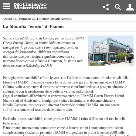
Articoli
| 01 September 2011 | Autore: Stefania Antonelli
La filosofia “verde” di Fiamm
Siamo stati ad Almisano di Lonigo, per visitare FIAMM
Green Energy Island, la prima isola energetica in
Europa per la produzione e l’immagazzinamento di
energia da fotovoltaico. Abbiamo approfittato
dell’occasione per rivolgere qualche domanda sul
mercato batterie auto a Nicolò Gasparin, business unit
director Starter&Mobility FIAMM.
Ecologia, ecosostenibilità e forte legame con l’ambiente sono mattoni fondamentali della
filosofia FIAMM. L’azienda veneta lo ha dimostrato già con le sue iniziative FIAMM
Cultura, volte a sostenere il territorio attraverso contributi dedicati a progetti educativi e
culturali, e con la produzione delle batterie verdi al sodio nickel.
Oggi il contributo all’ambiente si concretizza anche in FIAMM Green Energy Island.
Siamo stati ad Almisano di Lonigo per visitare la struttura, e abbiamo chiesto a
Nicolò Gasparin, business unit director Starter&Mobility FIAMM, un suo parere
sull’offerta attuale del mercato delle batterie auto.
Parlando di ecosostenibilità, come gestisce FIAMM il ritiro dell’usato e il riciclo delle
batterie auto?
È importante innanzitutto sottolineare come la batteria e tutti i suoi componenti siano
completamente riciclabili, pertanto FIAMM è impegnata in prima linea dal 2008 nella