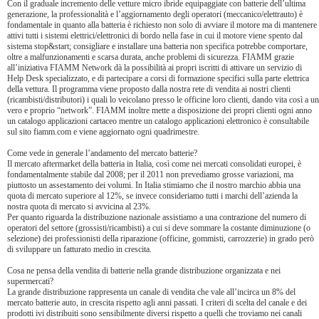
Con il graduale incremento delle vetture micro ibride equipaggiate con batterie dell’ultima
generazione, la professionalità e l’aggiornamento degli operatori (meccanico/elettrauto) è
fondamentale in quanto alla batteria è richiesto non solo di avviare il motore ma di mantenere
attivi tutti i sistemi elettrici/elettronici di bordo nella fase in cui il motore viene spento dal
sistema stop&start; consigliare e installare una batteria non specifica potrebbe comportare,
oltre a malfunzionamenti e scarsa durata, anche problemi di sicurezza. FIAMM grazie
all’iniziativa FIAMM Network dà la possibilità ai propri iscritti di attivare un servizio di
Help Desk specializzato, e di partecipare a corsi di formazione specifici sulla parte elettrica
della vettura. Il programma viene proposto dalla nostra rete di vendita ai nostri clienti
(ricambisti/distributori) i quali lo veicolano presso le officine loro clienti, dando vita così a un
vero e proprio “network”. FIAMM inoltre mette a disposizione dei propri clienti ogni anno
un catalogo applicazioni cartaceo mentre un catalogo applicazioni elettronico è consultabile
sul sito fiamm.com e viene aggiornato ogni quadrimestre.
Come vede in generale l’andamento del mercato batterie?
Il mercato aftermarket della batteria in Italia, così come nei mercati consolidati europei, è
fondamentalmente stabile dal 2008; per il 2011 non prevediamo grosse variazioni, ma
piuttosto un assestamento dei volumi. In Italia stimiamo che il nostro marchio abbia una
quota di mercato superiore al 12%, se invece consideriamo tutti i marchi dell’azienda la
nostra quota di mercato si avvicina al 23%.
Per quanto riguarda la distribuzione nazionale assistiamo a una contrazione del numero di
operatori del settore (grossisti/ricambisti) a cui si deve sommare la costante diminuzione (o
selezione) dei professionisti della riparazione (officine, gommisti, carrozzerie) in grado però
di sviluppare un fatturato medio in crescita.
Cosa ne pensa della vendita di batterie nella grande distribuzione organizzata e nei
supermercati?
La grande distribuzione rappresenta un canale di vendita che vale all’incirca un 8% del
mercato batterie auto, in crescita rispetto agli anni passati. I criteri di scelta del canale e dei
prodotti ivi distribuiti sono sensibilmente diversi rispetto a quelli che troviamo nei canali