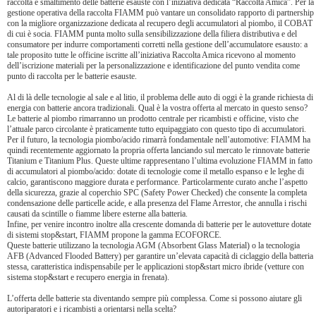
raccolta e smaltimento delle batterie esauste con l’iniziativa dedicata “Raccolta Amica”. Per la
gestione operativa della raccolta FIAMM può vantare un consolidato rapporto di partnership
con la migliore organizzazione dedicata al recupero degli accumulatori al piombo, il COBAT
di cui è socia. FIAMM punta molto sulla sensibilizzazione della filiera distributiva e del
consumatore per indurre comportamenti corretti nella gestione dell’accumulatore esausto: a
tale proposito tutte le officine iscritte all’iniziativa Raccolta Amica ricevono al momento
dell’iscrizione materiali per la personalizzazione e identificazione del punto vendita come
punto di raccolta per le batterie esauste.
Al di là delle tecnologie al sale e al litio, il problema delle auto di oggi è la grande richiesta di
energia con batterie ancora tradizionali. Qual è la vostra offerta al mercato in questo senso?
Le batterie al piombo rimarranno un prodotto centrale per ricambisti e officine, visto che
l’attuale parco circolante è praticamente tutto equipaggiato con questo tipo di accumulatori.
Per il futuro, la tecnologia piombo/acido rimarrà fondamentale nell’automotive: FIAMM ha
quindi recentemente aggiornato la propria offerta lanciando sul mercato le rinnovate batterie
Titanium e Titanium Plus. Queste ultime rappresentano l’ultima evoluzione FIAMM in fatto
di accumulatori al piombo/acido: dotate di tecnologie come il metallo espanso e le leghe di
calcio, garantiscono maggiore durata e performance. Particolarmente curato anche l’aspetto
della sicurezza, grazie al coperchio SPC (Safety Power Checked) che consente la completa
condensazione delle particelle acide, e alla presenza del Flame Arrestor, che annulla i rischi
causati da scintille o fiamme libere esterne alla batteria.
Infine, per venire incontro inoltre alla crescente domanda di batterie per le autovetture dotate
di sistemi stop&start, FIAMM propone la gamma ECOFORCE.
Queste batterie utilizzano la tecnologia AGM (Absorbent Glass Material) o la tecnologia
AFB (Advanced Flooded Battery) per garantire un’elevata capacità di ciclaggio della batteria
stessa, caratteristica indispensabile per le applicazioni stop&start micro ibride (vetture con
sistema stop&start e recupero energia in frenata).
L’offerta delle batterie sta diventando sempre più complessa. Come si possono aiutare gli
autoriparatori e i ricambisti a orientarsi nella scelta?