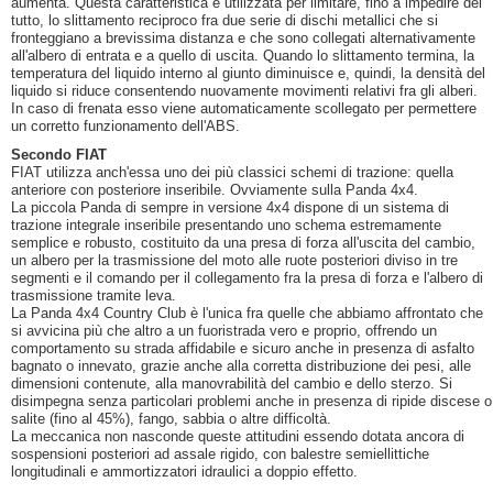
aumenta. Questa caratteristica è utilizzata per limitare, fino a impedire del
tutto, lo slittamento reciproco fra due serie di dischi metallici che si
fronteggiano a brevissima distanza e che sono collegati alternativamente
all'albero di entrata e a quello di uscita. Quando lo slittamento termina, la
temperatura del liquido interno al giunto diminuisce e, quindi, la densità del
liquido si riduce consentendo nuovamente movimenti relativi fra gli alberi.
In caso di frenata esso viene automaticamente scollegato per permettere
un corretto funzionamento dell'ABS.
Secondo FIAT
FIAT utilizza anch'essa uno dei più classici schemi di trazione: quella
anteriore con posteriore inseribile. Ovviamente sulla Panda 4x4.
La piccola Panda di sempre in versione 4x4 dispone di un sistema di
trazione integrale inseribile presentando uno schema estremamente
semplice e robusto, costituito da una presa di forza all'uscita del cambio,
un albero per la trasmissione del moto alle ruote posteriori diviso in tre
segmenti e il comando per il collegamento fra la presa di forza e l'albero di
trasmissione tramite leva.
La Panda 4x4 Country Club è l'unica fra quelle che abbiamo affrontato che
si avvicina più che altro a un fuoristrada vero e proprio, offrendo un
comportamento su strada affidabile e sicuro anche in presenza di asfalto
bagnato o innevato, grazie anche alla corretta distribuzione dei pesi, alle
dimensioni contenute, alla manovrabilità del cambio e dello sterzo. Si
disimpegna senza particolari problemi anche in presenza di ripide discese o
salite (fino al 45%), fango, sabbia o altre difficoltà.
La meccanica non nasconde queste attitudini essendo dotata ancora di
sospensioni posteriori ad assale rigido, con balestre semiellittiche
longitudinali e ammortizzatori idraulici a doppio effetto.