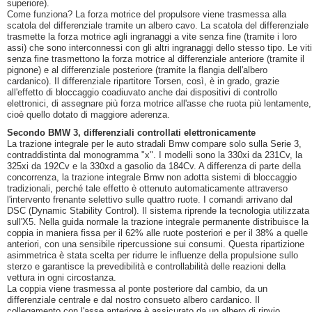
superiore).
Come funziona? La forza motrice del propulsore viene trasmessa alla
scatola del differenziale tramite un albero cavo. La scatola del differenziale
trasmette la forza motrice agli ingranaggi a vite senza fine (tramite i loro
assi) che sono interconnessi con gli altri ingranaggi dello stesso tipo. Le viti
senza fine trasmettono la forza motrice al differenziale anteriore (tramite il
pignone) e al differenziale posteriore (tramite la flangia dell'albero
cardanico). Il differenziale ripartitore Torsen, così, è in grado, grazie
all'effetto di bloccaggio coadiuvato anche dai dispositivi di controllo
elettronici, di assegnare più forza motrice all'asse che ruota più lentamente,
cioè quello dotato di maggiore aderenza.
Secondo BMW 3, differenziali controllati elettronicamente
La trazione integrale per le auto stradali Bmw compare solo sulla Serie 3,
contraddistinta dal monogramma "x". I modelli sono la 330xi da 231Cv, la
325xi da 192Cv e la 330xd a gasolio da 184Cv. A differenza di parte della
concorrenza, la trazione integrale Bmw non adotta sistemi di bloccaggio
tradizionali, perché tale effetto è ottenuto automaticamente attraverso
l'intervento frenante selettivo sulle quattro ruote. I comandi arrivano dal
DSC (Dynamic Stability Control). Il sistema riprende la tecnologia utilizzata
sull'X5. Nella guida normale la trazione integrale permanente distribuisce la
coppia in maniera fissa per il 62% alle ruote posteriori e per il 38% a quelle
anteriori, con una sensibile ripercussione sui consumi. Questa ripartizione
asimmetrica è stata scelta per ridurre le influenze della propulsione sullo
sterzo e garantisce la prevedibilità e controllabilità delle reazioni della
vettura in ogni circostanza.
La coppia viene trasmessa al ponte posteriore dal cambio, da un
differenziale centrale e dal nostro consueto albero cardanico. Il
collegamento con l'asse anteriore è assicurato da un albero di rinvio,