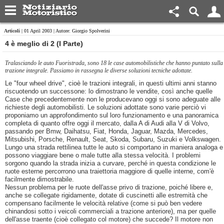
Articoli
| 01 April 2003 | Autore: Giorgio Spolverini
4 è meglio di 2 (I Parte)
Tralasciando le auto Fuoristrada, sono 18 le case automobilistiche che hanno puntato sulla
trazione integrale. Passiamo in rassegna le diverse soluzioni tecniche adottate.
Le "four wheel drive", cioè le trazioni integrali, in questi ultimi anni stanno
riscuotendo un successone: lo dimostrano le vendite, così anche quelle
Case che precedentemente non le producevano oggi si sono adeguate alle
richieste degli automobilisti. Le soluzioni adottate sono varie perciò vi
proponiamo un approfondimento sul loro funzionamento e una panoramica
completa di quanto offre oggi il mercato, dalla A di Audi alla V di Volvo,
passando per Bmw, Daihatsu, Fiat, Honda, Jaguar, Mazda, Mercedes,
Mitsubishi, Porsche, Renault, Seat, Skoda, Subaru, Suzuki e Volkswagen.
Lungo una strada rettilinea tutte le auto si comportano in maniera analoga e
possono viaggiare bene o male tutte alla stessa velocità. I problemi
sorgono quando la strada inizia a curvare, perché in questa condizione le
ruote esterne percorrono una traiettoria maggiore di quelle interne, com'è
facilmente dimostrabile.
Nessun problema per le ruote dell'asse privo di trazione, poiché libere e,
anche se collegate rigidamente, dotate di cuscinetti alle estremità che
compensano facilmente le velocità relative (come si può ben vedere
chinandosi sotto i veicoli commerciali a trazione anteriore), ma per quelle
dell'asse traente (cioè collegato col motore) che succede? Il motore non