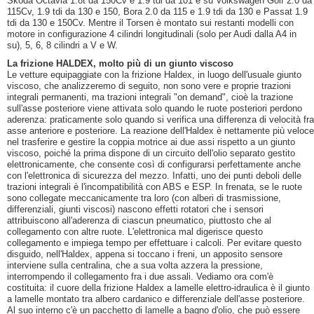
Skoda Octavia 1.8t da 150Cv e 1.9 tdi da 101 e su Volkswagen Golf 2.0 da
115Cv, 1.9 tdi da 130 e 150, Bora 2.0 da 115 e 1.9 tdi da 130 e Passat 1.9
tdi da 130 e 150Cv. Mentre il Torsen è montato sui restanti modelli con
motore in configurazione 4 cilindri longitudinali (solo per Audi dalla A4 in
su), 5, 6, 8 cilindri a V e W.
La frizione HALDEX, molto più di un giunto viscoso
Le vetture equipaggiate con la frizione Haldex, in luogo dell'usuale giunto
viscoso, che analizzeremo di seguito, non sono vere e proprie trazioni
integrali permanenti, ma trazioni integrali "on demand", cioè la trazione
sull'asse posteriore viene attivata solo quando le ruote posteriori perdono
aderenza: praticamente solo quando si verifica una differenza di velocità fra
asse anteriore e posteriore. La reazione dell'Haldex è nettamente più veloce
nel trasferire e gestire la coppia motrice ai due assi rispetto a un giunto
viscoso, poiché la prima dispone di un circuito dell'olio separato gestito
elettronicamente, che consente così di configurarsi perfettamente anche
con l'elettronica di sicurezza del mezzo. Infatti, uno dei punti deboli delle
trazioni integrali è l'incompatibilità con ABS e ESP. In frenata, se le ruote
sono collegate meccanicamente tra loro (con alberi di trasmissione,
differenziali, giunti viscosi) nascono effetti rotatori che i sensori
attribuiscono all'aderenza di ciascun pneumatico, piuttosto che al
collegamento con altre ruote. L'elettronica mal digerisce questo
collegamento e impiega tempo per effettuare i calcoli. Per evitare questo
disguido, nell'Haldex, appena si toccano i freni, un apposito sensore
interviene sulla centralina, che a sua volta azzera la pressione,
interrompendo il collegamento fra i due assali. Vediamo ora com'è
costituita: il cuore della frizione Haldex a lamelle elettro-idraulica è il giunto
a lamelle montato tra albero cardanico e differenziale dell'asse posteriore.
Al suo interno c'è un pacchetto di lamelle a bagno d'olio, che può essere