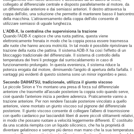
collegato al differenziale centrale e disposto parallelamente al motore, da
un differenziale anteriore e dai semiassi anteriori. Il destro attraversa la
coppa dell'olio, una soluzione che permette di mantenere basso il baricentro
della macchina. L'attraversamento della coppa dell'olio consente di
utilizzare semiassi di uguale lunghezza.
L'ADB-X, la centralina che supervisiona la trazione
Quando l'ADB-X capisce che una ruota pattina, questa viene
elettronicamente frenata in modo che la coppia possa essere trasmessa
alle ruote che hanno ancora motricità. In tal modo è possibile ripristinare la
trazione della ruota che pattina. Il sistema ADB-X ha così l'effetto di un
bloccaggio tradizionale del differenziale. Il sistema di controllo della
temperatura dei freni li protegge dal surriscaldamento in caso di
funzionamento prolungato. In questa evenienza, il sistema riduce la
potenza erogata dal motore, diminuendo l'angolo di apertura della farfalla. I
vantaggi più evidenti di questo sistema sono un minor ingombro e peso.
Secondo DAIHATSU, tradizionale, utilizza il giunto viscoso
Le piccole Sirion e Yrv montano una presa di forza sul differenziale
anteriore che trasmette all'assale posteriore la coppia solo quando serve,
cioè quando l'anteriore inizia a perdere aderenza. Praticamente vanno a
trazione anteriore. Per non rendere l'assale posteriore vincolato a quello
anteriore, viene montato un giunto viscoso sul pignone del differenziale
posteriore. Il giunto viscoso consente di collegare l'albero di trasmissione
con quello cardanico pur lasciandoli liberi di avere piccoli slittamenti relativi,
in modo che possano ruotare a velocità leggermente differenti. E' costituito
da una scatola riempita con un liquido siliconico, che ha la proprietà di
diventare gelatinoso e sempre più denso man mano che la sua temperatura