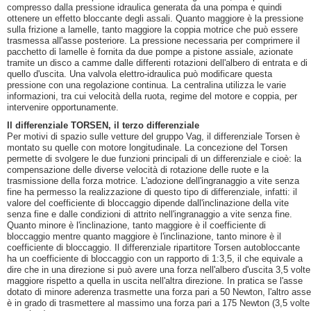
compresso dalla pressione idraulica generata da una pompa e quindi
ottenere un effetto bloccante degli assali. Quanto maggiore è la pressione
sulla frizione a lamelle, tanto maggiore la coppia motrice che può essere
trasmessa all'asse posteriore. La pressione necessaria per comprimere il
pacchetto di lamelle è fornita da due pompe a pistone assiale, azionate
tramite un disco a camme dalle differenti rotazioni dell'albero di entrata e di
quello d'uscita. Una valvola elettro-idraulica può modificare questa
pressione con una regolazione continua. La centralina utilizza le varie
informazioni, tra cui velocità della ruota, regime del motore e coppia, per
intervenire opportunamente.
Il differenziale TORSEN, il terzo differenziale
Per motivi di spazio sulle vetture del gruppo Vag, il differenziale Torsen è
montato su quelle con motore longitudinale. La concezione del Torsen
permette di svolgere le due funzioni principali di un differenziale e cioè: la
compensazione delle diverse velocità di rotazione delle ruote e la
trasmissione della forza motrice. L'adozione dell'ingranaggio a vite senza
fine ha permesso la realizzazione di questo tipo di differenziale, infatti: il
valore del coefficiente di bloccaggio dipende dall'inclinazione della vite
senza fine e dalle condizioni di attrito nell'ingranaggio a vite senza fine.
Quanto minore è l'inclinazione, tanto maggiore è il coefficiente di
bloccaggio mentre quanto maggiore è l'inclinazione, tanto minore è il
coefficiente di bloccaggio. Il differenziale ripartitore Torsen autobloccante
ha un coefficiente di bloccaggio con un rapporto di 1:3,5, il che equivale a
dire che in una direzione si può avere una forza nell'albero d'uscita 3,5 volte
maggiore rispetto a quella in uscita nell'altra direzione. In pratica se l'asse
dotato di minore aderenza trasmette una forza pari a 50 Newton, l'altro asse
è in grado di trasmettere al massimo una forza pari a 175 Newton (3,5 volte