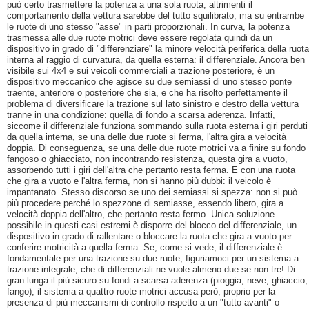
può certo trasmettere la potenza a una sola ruota, altrimenti il
comportamento della vettura sarebbe del tutto squilibrato, ma su entrambe
le ruote di uno stesso "asse" in parti proporzionali. In curva, la potenza
trasmessa alle due ruote motrici deve essere regolata quindi da un
dispositivo in grado di "differenziare" la minore velocità periferica della ruota
interna al raggio di curvatura, da quella esterna: il differenziale. Ancora ben
visibile sui 4x4 e sui veicoli commerciali a trazione posteriore, è un
dispositivo meccanico che agisce su due semiassi di uno stesso ponte
traente, anteriore o posteriore che sia, e che ha risolto perfettamente il
problema di diversificare la trazione sul lato sinistro e destro della vettura
tranne in una condizione: quella di fondo a scarsa aderenza. Infatti,
siccome il differenziale funziona sommando sulla ruota esterna i giri perduti
da quella interna, se una delle due ruote si ferma, l'altra gira a velocità
doppia. Di conseguenza, se una delle due ruote motrici va a finire su fondo
fangoso o ghiacciato, non incontrando resistenza, questa gira a vuoto,
assorbendo tutti i giri dell'altra che pertanto resta ferma. E con una ruota
che gira a vuoto e l'altra ferma, non si hanno più dubbi: il veicolo è
impantanato. Stesso discorso se uno dei semiassi si spezza: non si può
più procedere perché lo spezzone di semiasse, essendo libero, gira a
velocità doppia dell'altro, che pertanto resta fermo. Unica soluzione
possibile in questi casi estremi è disporre del blocco del differenziale, un
dispositivo in grado di rallentare o bloccare la ruota che gira a vuoto per
conferire motricità a quella ferma. Se, come si vede, il differenziale è
fondamentale per una trazione su due ruote, figuriamoci per un sistema a
trazione integrale, che di differenziali ne vuole almeno due se non tre! Di
gran lunga il più sicuro su fondi a scarsa aderenza (pioggia, neve, ghiaccio,
fango), il sistema a quattro ruote motrici accusa però, proprio per la
presenza di più meccanismi di controllo rispetto a un "tutto avanti" o