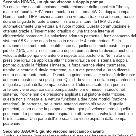
Secondo HONDA, un giunto viscoso a doppia pompa
Su quella che noi tutti abbiamo sentito chiamare dalla pubblicità "the joy
machine", cioè la HRV, viene montato un sistema 4WD a doppia pompa.
Normalmente l'HRV funziona come una vettura a trazione anteriore, ma se
durante la guida le ruote anteriori iniziano a slittare, la HRV diventa
automaticamente una vettura a 4 ruote motrici. Questa commutazione è
ottenuta grazie all'inserimento idraulico di una frizione interna al
differenziale posteriore. La soluzione adottata permette il funzionamento del
sistema ABS anche quando sono in azione le 4 ruote motrici. Se la
rotazione delle ruote anteriori differisce da quella delle ruote posteriori per
più del 2,5%, allora, nel sistema a doppia pompa diventa diversa anche la
velocità della pompa olio anteriore rispetto alla posteriore. Ne risulta una
pressione idraulica applicata alla frizione idraulica del sistema a doppia
pompa: quando la frizione s'innesta, la forza motrice viene trasmessa,
tramite la scatola di rinvio retrotreno, alle ruote posteriori e l'auto diventa
così a quattro ruote motrici. Durante la guida normale le velocità delle ruote
anteriori e posteriori si eguagliano. Quindi, la velocità della pompa anteriore
è uguale a quella della pompa posteriore. L'olio scaricato dalla pompa
anteriore viene aspirato dalla pompa posteriore e messo in circolo nel
sistema. Poiché non c'è pressione applicata sul pistone della frizione,
questa non s'innesta e la vettura funziona a due ruote motrici (trazione
anteriore). In partenza, se le ruote anteriori vanno più veloci di quelle
posteriori, allora anche la pompa anteriore gira più velocemente di quella
posteriore. La pompa anteriore aspira olio attraverso la valvola di controllo
B e lo scarica. Una parte dell'olio scaricato viene aspirata dalla pompa
posteriore
Secondo JAGUAR, giunto viscoso meccanico davanti