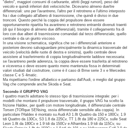
"dietro", maggiori consumi di carburante, attriti (leggi rumori), peso del
veicolo e quindi inferiori doti velocistiche. Dicevamo almeno due/tre
differenziali: uno per l'avantreno, l'altro per il retrotreno e l'ultimo interposto
fra i due collegato all'albero di trasmissione, che quindi è diviso in due
tronconi. Questo perché la coppia del propulsore deve essere
opportunamente ripartita fra avantreno e retrotreno entrambi divenuti traenti
(di qui il bisogno di almeno due differenziali), tramite il collegamento fra di
loro con due alberi di trasmissione comandati dal terzo differenziale, quello
centrale o da un giunto viscoso.
In una visione schematica, significa che se i differenziali anteriore e
posteriore devono salvaguardare principalmente la dinamica trasversale del
veicolo (velocità delle ruote di destra e sinistra), quello centrale deve
assistere al trasferimento di coppia longitudinalmente laddove necessaria:
se l'avantreno perde aderenza, la coppia deve essere trasferita al retrotreno
e viceversa o deve essere quanto meno mantenuta fissa in determinati
valori studiati dal costruttore, come è il caso di Bmw serie 3 x e Mercedes
classe C e S 4matic.
Ma rispettiamo l'ordine alfabetico e partiamo dall'Audi, o meglio dal gruppo
Vag che comprende anche Skoda e Seat.
Secondo il GRUPPO VAG
I quattro marchi adottano lo stesso tipo di trasmissione integrale: per i
modelli che montano il propulsore trasversale, il gruppo VAG ha scelto la
frizione Haldex, per quelli con motore longitudinale, il differenziale centrale
Torsen (TORque SENsing, ossia differenziale sensibile alla coppia). In
particolare l'Haldex è montato su Audi A3 1.8t Quattro da 150 e 180Cv, 1.9
tdi Quattro da 130Cv, S3 1.8 da 225Cv, TT 1.8t da 180 e 225Cv, sulle Seat
Leon 1.8t da 180Cv e 1.9 tdi da 150Cv e Alhambra 1.9 tdi da 115Cv, su