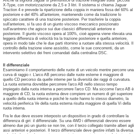
Anche la signora Jaguar si premunisce di trazione integrale sulla "piccola"
X-Type, con motorizzazione da 2,5 e 3 litri. Il sistema si chiama Jaguar
Traction 4 e prevede la ripartizione della coppia in maniera fissa del 60% al
posteriore e del 40% all'anteriore, mantenendo come da tradizione lo
spiccato carattere di una trazione posteriore. Per trasferire la coppia
sull'anteriore, si fa uso di un giunto viscoso meccanico posizionato
sull'avantreno che agisce sui due classici differenziali anteriore e
posteriore. Il giunto viscoso opera al 100%, cioè appena viene rilevata una
leggera differenza di velocità tra la trazione posteriore e quella anteriore,
opera in modo tale che le due parti ritornino a ruotare alla stessa velocità. Il
controllo della trazione viene assistito, come le sue concorrenti, da un
intervento selettivo dei freni comandati dalla centralina DSC.
Il differenziale
Esaminiamo il comportamento delle ruote di un veicolo mentre percorre una
curva di raggio r. L'arco AB percorso dalle ruote esterne è maggiore di
quello CD percorso da quelle interne per la diversità dei raggi di curvatura.
La ruota esterna dovrebbe percorrere l'arco AB nello stesso tempo
impiegato dalla ruota interna a percorrere l'arco CD. Ma siccome l'arco AB è
maggiore di CD, la ruota esterna deve compiere un numero di giri superiore
a quello della ruota interna e poiché le ruote hanno lo stesso diametro, la
velocità periferica Ve della ruota esterna risulta maggiore di quella Vi della
ruota interna.
Fra le due deve essere interposto un dispositivo in grado di controllare la
differenza di giri: il differenziale. Su una 4WD i differenziali devono essere
almeno due più un giunto se non tre, con il terzo collegato tramite alberi agli
assi anteriori e posteriori. Il terzo differenziale deve gestire infatti la diversa