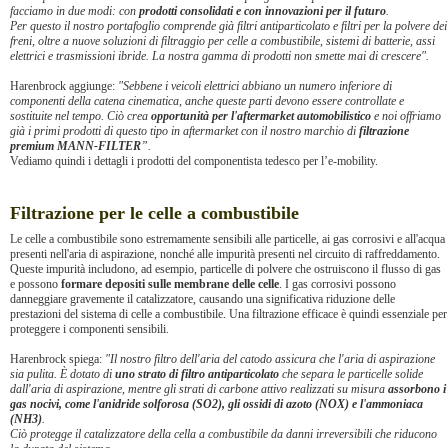
facciamo in due modi: con
prodotti consolidati e con innovazioni per il futuro
.
Per questo il nostro portafoglio comprende già filtri antiparticolato e filtri per la polvere dei
freni, oltre a nuove soluzioni di filtraggio per celle a combustibile, sistemi di batterie, assi
elettrici e trasmissioni ibride. La nostra gamma di prodotti non smette mai di crescere".
Harenbrock aggiunge:
"Sebbene i veicoli elettrici abbiano un numero inferiore di
componenti della catena cinematica, anche queste parti devono essere controllate e
sostituite nel tempo. Ciò crea
opportunità per l'aftermarket automobilistico
e noi offriamo
già i primi prodotti di questo tipo in aftermarket con il nostro marchio di
filtrazione
premium MANN-FILTER
”.
Vediamo quindi i dettagli i prodotti del componentista tedesco per l’e-mobility.
Filtrazione per le celle a combustibile
Le celle a combustibile sono estremamente sensibili alle particelle, ai gas corrosivi e all'acqua
presenti nell'aria di aspirazione, nonché alle impurità presenti nel circuito di raffreddamento.
Queste impurità includono, ad esempio, particelle di polvere che ostruiscono il flusso di gas
e possono
formare depositi sulle membrane delle celle
. I gas corrosivi possono
danneggiare gravemente il catalizzatore, causando una significativa riduzione delle
prestazioni del sistema di celle a combustibile. Una filtrazione efficace è quindi essenziale per
proteggere i componenti sensibili.
Harenbrock spiega:
"Il nostro filtro dell'aria del catodo assicura che l'aria di aspirazione
sia pulita. È dotato di
uno strato di filtro antiparticolato
che separa le particelle solide
dall'aria di aspirazione, mentre gli strati di carbone attivo realizzati su misura
assorbono i
gas nocivi, come l'anidride solforosa (SO2), gli ossidi di azoto (NOX) e l'ammoniaca
(NH3)
.
Ciò protegge il catalizzatore della cella a combustibile da danni irreversibili che riducono