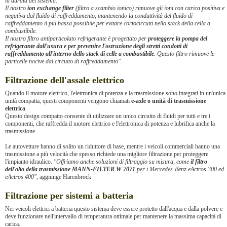
la durata del sistema.
Il nostro
ion exchange filter
(filtro a scambio ionico) rimuove gli ioni con carica positiva e
negativa dal fluido di raffreddamento, mantenendo la conduttività del fluido di
raffreddamento il più bassa possibile per evitare cortocircuiti nello stack della cella a
combustibile.
Il nostro filtro antiparticolato refrigerante è progettato per
proteggere la pompa del
refrigerante dall'usura e per prevenire l'ostruzione degli stretti condotti di
raffreddamento all'interno dello stack di celle a combustibile
. Questo filtro rimuove le
particelle nocive dal circuito di raffreddamento".
Filtrazione dell'assale elettrico
Quando il motore elettrico, l'elettronica di potenza e la trasmissione sono integrati in un'unica
unità compatta, questi componenti vengono chiamati
e-axle o unità di trasmissione
elettrica
.
Questo design compatto consente di utilizzare un unico circuito di fluidi per tutti e tre i
componenti, che raffredda il motore elettrico e l'elettronica di potenza e lubrifica anche la
trasmissione.
Le autovetture hanno di solito un riduttore di base, mentre i veicoli commerciali hanno una
trasmissione a più velocità che spesso richiede una migliore filtrazione per proteggere
l'impianto idraulico.
"Offriamo anche soluzioni di filtraggio su misura, come
il filtro
dell'olio della trasmissione MANN-FILTER W 7071
per i Mercedes-Benz eActros 300 ed
eActros 400",
aggiunge Harenbrock.
Filtrazione per sistemi a batteria
Nei veicoli elettrici a batteria questo sistema deve essere protetto dall'acqua e dalla polvere e
deve funzionare nell'intervallo di temperatura ottimale per mantenere la massima capacità di
carica.