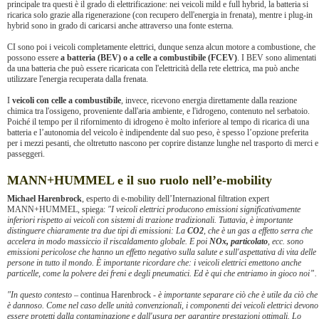
principale tra questi è il grado di elettrificazione: nei veicoli mild e full hybrid, la batteria si
ricarica solo grazie alla rigenerazione (con recupero dell'energia in frenata), mentre i plug-in
hybrid sono in grado di caricarsi anche attraverso una fonte esterna.
CI sono poi i veicoli completamente elettrici, dunque senza alcun motore a combustione, che
possono essere
a batteria (BEV) o a celle a combustibile (FCEV)
. I BEV sono alimentati
da una batteria che può essere ricaricata con l'elettricità della rete elettrica, ma può anche
utilizzare l'energia recuperata dalla frenata.
I
veicoli con celle a combustibile
, invece, ricevono energia direttamente dalla reazione
chimica tra l'ossigeno, proveniente dall'aria ambiente, e l'idrogeno, contenuto nel serbatoio.
Poiché il tempo per il rifornimento di idrogeno è molto inferiore al tempo di ricarica di una
batteria e l’autonomia del veicolo è indipendente dal suo peso, è spesso l’opzione preferita
per i mezzi pesanti, che oltretutto nascono per coprire distanze lunghe nel trasporto di merci e
passeggeri.
MANN+HUMMEL e il suo ruolo nell’e-mobility
Michael Harenbrock
, esperto di e-mobility dell’Internazional filtration expert
MANN+HUMMEL, spiega:
"I veicoli elettrici producono emissioni significativamente
inferiori rispetto ai veicoli con sistemi di trazione tradizionali. Tuttavia, è importante
distinguere chiaramente tra due tipi di emissioni: La
CO2
, che è un gas a effetto serra che
accelera in modo massiccio il riscaldamento globale. E poi
NOx, particolato
, ecc. sono
emissioni pericolose che hanno un effetto negativo sulla salute e sull'aspettativa di vita delle
persone in tutto il mondo. È importante ricordare che: i veicoli elettrici emettono anche
particelle, come la polvere dei freni e degli pneumatici. Ed è qui che entriamo in gioco noi”.
"In questo contesto
– continua Harenbrock -
è importante separare ciò che è utile da ciò che
è dannoso. Come nel caso delle unità convenzionali, i componenti dei veicoli elettrici devono
essere protetti dalla contaminazione e dall'usura per garantire prestazioni ottimali. Lo