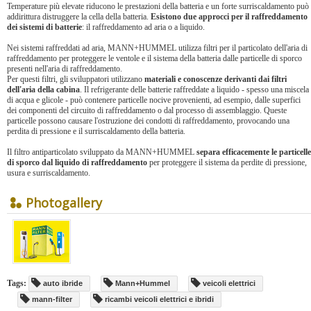
Temperature più elevate riducono le prestazioni della batteria e un forte surriscaldamento può
addirittura distruggere la cella della batteria.
Esistono due approcci per il raffreddamento
dei sistemi di batterie
: il raffreddamento ad aria o a liquido.
Nei sistemi raffreddati ad aria, MANN+HUMMEL utilizza filtri per il particolato dell'aria di
raffreddamento per proteggere le ventole e il sistema della batteria dalle particelle di sporco
presenti nell'aria di raffreddamento.
Per questi filtri, gli sviluppatori utilizzano
materiali e conoscenze derivanti dai filtri
dell'aria della cabina
. Il refrigerante delle batterie raffreddate a liquido - spesso una miscela
di acqua e glicole - può contenere particelle nocive provenienti, ad esempio, dalle superfici
dei componenti del circuito di raffreddamento o dal processo di assemblaggio. Queste
particelle possono causare l'ostruzione dei condotti di raffreddamento, provocando una
perdita di pressione e il surriscaldamento della batteria.
Il filtro antiparticolato sviluppato da MANN+HUMMEL
separa efficacemente le particelle
di sporco dal liquido di raffreddamento
per proteggere il sistema da perdite di pressione,
usura e surriscaldamento.
Photogallery
Tags:
auto ibride
Mann+Hummel
veicoli elettrici
mann-filter
ricambi veicoli elettrici e ibridi