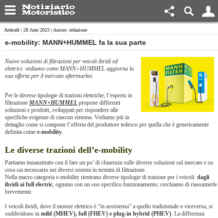
Articoli
| 28 June 2023 | Autore: redazione
​e-mobility: MANN+HUMMEL fa la sua parte
Nuove soluzioni di filtrazioni per veicoli ibridi ed
elettrici: vediamo come MANN+HUMMEL aggiorna la
sua offerta per il mercato aftermarket.
Per le diverse tipologie di trazioni elettriche, l’esperto in
filtrazione
MANN+HUMMEL
propone differenti
soluzioni e prodotti, sviluppati per rispondere alle
specifiche esigenze di ciascun sistema. Vediamo più in
dettaglio come si compone l’offerta del produttore tedesco per quella che è genericamente
definita come
e-mobility
.
Le diverse trazioni dell’e-mobility
Partiamo innanzitutto con il fare un po’ di chiarezza sulle diverse soluzioni sul mercato e su
cosa sia necessario nei diversi sistemi in termini di filtrazione.
Nella macro categoria e-mobility rientrano diverse tipologie di trazione per i veicoli:
dagli
ibridi ai full electric
, ognuno con un suo specifico funzionamento; cerchiamo di riassumerle
brevemente.
I veicoli ibridi, dove il motore elettrico è “in assistenza” a quello tradizionale o viceversa, si
suddividono in
mild (MHEV), full (FHEV) e plug-in hybrid (PHEV)
. La differenza