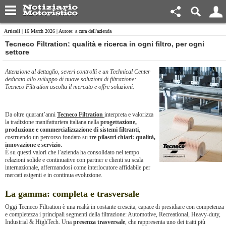
Articoli
| 16 March 2026 | Autore: a cura dell'azienda
Tecneco Filtration: qualità e ricerca in ogni filtro, per ogni
settore
Attenzione al dettaglio, severi controlli e un Technical Center
dedicato allo sviluppo di nuove soluzioni di filtrazione:
Tecneco Filtration ascolta il mercato e offre soluzioni.
Da oltre quarant’anni
Tecneco Filtration
interpreta e valorizza
la tradizione manifatturiera italiana nella
progettazione,
produzione e commercializzazione di sistemi filtranti
,
costruendo un percorso fondato su
tre pilastri chiari: qualità,
innovazione e servizio.
È su questi valori che l’azienda ha consolidato nel tempo
relazioni solide e continuative con partner e clienti su scala
internazionale, affermandosi come interlocutore affidabile per
mercati esigenti e in continua evoluzione.
La gamma: completa e trasversale
Oggi Tecneco Filtration è una realtà in costante crescita, capace di presidiare con competenza
e completezza i principali segmenti della filtrazione: Automotive, Recreational, Heavy-duty,
Industrial & HighTech. Una
presenza trasversale
, che rappresenta uno dei tratti più