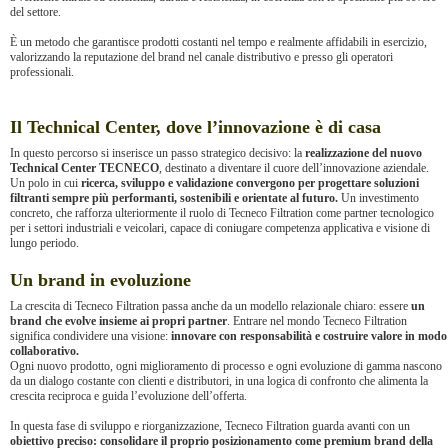
del settore.
È un metodo che garantisce prodotti costanti nel tempo e realmente affidabili in esercizio,
valorizzando la reputazione del brand nel canale distributivo e presso gli operatori
professionali.
Il Technical Center, dove l’innovazione è di casa
In questo percorso si inserisce un passo strategico decisivo: la
realizzazione del nuovo
Technical Center TECNECO
, destinato a diventare il cuore dell’innovazione aziendale.
Un polo in cui
ricerca, sviluppo e validazione convergono per progettare soluzioni
filtranti sempre più performanti, sostenibili e orientate al futuro.
Un investimento
concreto, che rafforza ulteriormente il ruolo di Tecneco Filtration come partner tecnologico
per i settori industriali e veicolari, capace di coniugare competenza applicativa e visione di
lungo periodo.
Un brand in evoluzione
La crescita di Tecneco Filtration passa anche da un modello relazionale chiaro: essere
un
brand che evolve insieme ai propri partner
. Entrare nel mondo Tecneco Filtration
significa condividere una visione:
innovare con responsabilità e costruire valore in modo
collaborativo.
Ogni nuovo prodotto, ogni miglioramento di processo e ogni evoluzione di gamma nascono
da un dialogo costante con clienti e distributori, in una logica di confronto che alimenta la
crescita reciproca e guida l’evoluzione dell’offerta.
In questa fase di sviluppo e riorganizzazione, Tecneco Filtration guarda avanti con un
obiettivo preciso: consolidare il proprio posizionamento come premium brand della