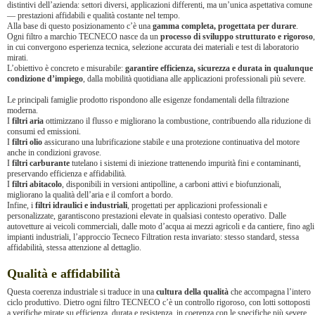
distintivi dell’azienda: settori diversi, applicazioni differenti, ma un’unica aspettativa comune
— prestazioni affidabili e qualità costante nel tempo.
Alla base di questo posizionamento c’è una
gamma completa, progettata per durare
.
Ogni filtro a marchio TECNECO nasce da un
processo di sviluppo strutturato e rigoroso
,
in cui convergono esperienza tecnica, selezione accurata dei materiali e test di laboratorio
mirati.
L’obiettivo è concreto e misurabile:
garantire efficienza, sicurezza e durata in qualunque
condizione d’impiego
, dalla mobilità quotidiana alle applicazioni professionali più severe.
Le principali famiglie prodotto rispondono alle esigenze fondamentali della filtrazione
moderna.
I
filtri aria
ottimizzano il flusso e migliorano la combustione, contribuendo alla riduzione di
consumi ed emissioni.
I
filtri olio
assicurano una lubrificazione stabile e una protezione continuativa del motore
anche in condizioni gravose.
I
filtri carburante
tutelano i sistemi di iniezione trattenendo impurità fini e contaminanti,
preservando efficienza e affidabilità.
I
filtri abitacolo
, disponibili in versioni antipolline, a carboni attivi e biofunzionali,
migliorano la qualità dell’aria e il comfort a bordo.
Infine, i
filtri idraulici e industriali
, progettati per applicazioni professionali e
personalizzate, garantiscono prestazioni elevate in qualsiasi contesto operativo. Dalle
autovetture ai veicoli commerciali, dalle moto d’acqua ai mezzi agricoli e da cantiere, fino agli
impianti industriali, l’approccio Tecneco Filtration resta invariato: stesso standard, stessa
affidabilità, stessa attenzione al dettaglio.
Qualità e affidabilità
Questa coerenza industriale si traduce in una
cultura della qualità
che accompagna l’intero
ciclo produttivo. Dietro ogni filtro TECNECO c’è un controllo rigoroso, con lotti sottoposti
a verifiche mirate su efficienza, durata e resistenza, in coerenza con le specifiche più severe